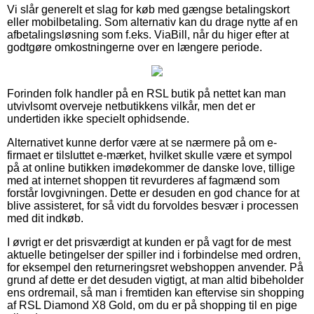
Vi slår generelt et slag for køb med gængse betalingskort
eller mobilbetaling. Som alternativ kan du drage nytte af en
afbetalingsløsning som f.eks. ViaBill, når du higer efter at
godtgøre omkostningerne over en længere periode.
Forinden folk handler på en RSL butik på nettet kan man
utvivlsomt overveje netbutikkens vilkår, men det er
undertiden ikke specielt ophidsende.
Alternativet kunne derfor være at se nærmere på om e-
firmaet er tilsluttet e-mærket, hvilket skulle være et sympol
på at online butikken imødekommer de danske love, tillige
med at internet shoppen tit revurderes af fagmænd som
forstår lovgivningen. Dette er desuden en god chance for at
blive assisteret, for så vidt du forvoldes besvær i processen
med dit indkøb.
I øvrigt er det prisværdigt at kunden er på vagt for de mest
aktuelle betingelser der spiller ind i forbindelse med ordren,
for eksempel den returneringsret webshoppen anvender. På
grund af dette er det desuden vigtigt, at man altid bibeholder
ens ordremail, så man i fremtiden kan eftervise sin shopping
af RSL Diamond X8 Gold, om du er på shopping til en pige