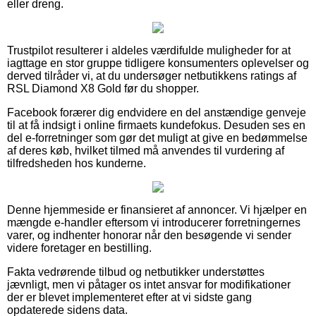
eller dreng.
Trustpilot resulterer i aldeles værdifulde muligheder for at
iagttage en stor gruppe tidligere konsumenters oplevelser og
derved tilråder vi, at du undersøger netbutikkens ratings af
RSL Diamond X8 Gold før du shopper.
Facebook forærer dig endvidere en del anstændige genveje
til at få indsigt i online firmaets kundefokus. Desuden ses en
del e-forretninger som gør det muligt at give en bedømmelse
af deres køb, hvilket tilmed må anvendes til vurdering af
tilfredsheden hos kunderne.
Denne hjemmeside er finansieret af annoncer. Vi hjælper en
mængde e-handler eftersom vi introducerer forretningernes
varer, og indhenter honorar når den besøgende vi sender
videre foretager en bestilling.
Fakta vedrørende tilbud og netbutikker understøttes
jævnligt, men vi påtager os intet ansvar for modifikationer
der er blevet implementeret efter at vi sidste gang
opdaterede sidens data.