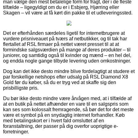
man vælge den mest betalelige form for fragt, der i de fleste
tilfælde – ligegyldigt om du er i Esbjerg, Hjørring eller
Skagen – vil være at få kørt din pakke til et udleveringssted.
Det er efterhånden særdeles ligetil for internetbrugere at
vurdere prisniveauet på tværs af netbutikker, og til tak har
flertallet af RSL firmaer på nettet været presset til at at
formindske salgsværdien på mange af deres produkter – til
juniorer, og samtidig også til kvinder og mænd – en hel del,
og endda nogle gange tilbyde levering uden omkostninger.
Dog kan det ikke desto mindre blive fordelagtigt at studere et
par forskellige netshops efter udsalg på RSL Diamond X8
Gold før du køber, så du er tryg ved at skaffe sig den
prisbilligste pris.
Du bør ikke desto mindre være årvågen med, at i tilfælde af
at en butik på nettet afhænder en vare til en salgspris som
kan ses som kolossalt fremragende, så bør det for det meste
være et symbol på en snydagtig internet forhandler. Køb
med betalingskort er i hvert fald omsluttet af en
foranstaltning, der passer på dig overfor uoprigtige e-
forretninger.