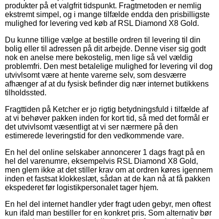
produkter på et valgfrit tidspunkt. Fragtmetoden er nemlig
ekstremt simpel, og i mange tilfælde endda den prisbilligste
mulighed for levering ved køb af RSL Diamond X8 Gold.
Du kunne tillige vælge at bestille ordren til levering til din
bolig eller til adressen på dit arbejde. Denne viser sig godt
nok en anelse mere bekostelig, men lige så vel vældig
problemfri. Den mest betalelige mulighed for levering vil dog
utvivlsomt være at hente varerne selv, som desværre
afhænger af at du fysisk befinder dig nær internet butikkens
tilholdssted.
Fragttiden på Ketcher er jo rigtig betydningsfuld i tilfælde af
at vi behøver pakken inden for kort tid, så med det formål er
det utvivlsomt væsentligt at vi ser nærmere på den
estimerede leveringstid for den vedkommende vare.
En hel del online selskaber annoncerer 1 dags fragt på en
hel del varenumre, eksempelvis RSL Diamond X8 Gold,
men glem ikke at det stiller krav om at ordren køres igennem
inden et fastsat klokkeslæt, sådan at de kan nå at få pakken
ekspederet før logistikpersonalet tager hjem.
En hel del internet handler yder fragt uden gebyr, men oftest
kun ifald man bestiller for en konkret pris. Som alternativ bør