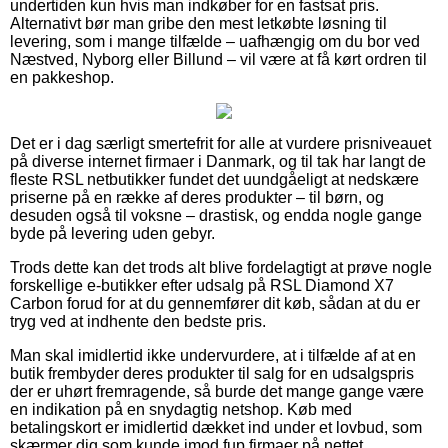
undertiden kun hvis man indkøber for en fastsat pris.
Alternativt bør man gribe den mest letkøbte løsning til
levering, som i mange tilfælde – uafhængig om du bor ved
Næstved, Nyborg eller Billund – vil være at få kørt ordren til
en pakkeshop.
Det er i dag særligt smertefrit for alle at vurdere prisniveauet
på diverse internet firmaer i Danmark, og til tak har langt de
fleste RSL netbutikker fundet det uundgåeligt at nedskære
priserne på en række af deres produkter – til børn, og
desuden også til voksne – drastisk, og endda nogle gange
byde på levering uden gebyr.
Trods dette kan det trods alt blive fordelagtigt at prøve nogle
forskellige e-butikker efter udsalg på RSL Diamond X7
Carbon forud for at du gennemfører dit køb, sådan at du er
tryg ved at indhente den bedste pris.
Man skal imidlertid ikke undervurdere, at i tilfælde af at en
butik frembyder deres produkter til salg for en udsalgspris
der er uhørt fremragende, så burde det mange gange være
en indikation på en snydagtig netshop. Køb med
betalingskort er imidlertid dækket ind under et lovbud, som
skærmer dig som kunde imod fup firmaer på nettet.