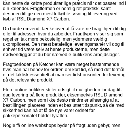
kan hente de købte produkter lige præcis når det passer ind i
din kalender. Fragtformen er nemlig ret praktisk, samt
desuden tillige den mest letkøbte løsning til levering ved
køb af RSL Diamond X7 Carbon.
Du burde omvendt tænke over at få varerne bragt hjem til dig
eller til adressen hvor du arbejder. Fragttypen viser sig som
regel en tak mere bekostelig, men ydermere vældig
ukompliceret. Den mest betalelige leveringsmanér vil dog til
enhver tid være selv at hente produkterne, men dette
nødvendiggør at du bor nærved e-butikkens arbejdslager.
Fragtperioden på Ketcher kan være meget bestemmende
hvis man har behov for ordren om kort tid, så med det formål
er det faktisk essentielt at man ser tidshorisonten for levering
på det relevante produkt.
Flere online butikker stiller udsigt til muligheden for dag-til-
dag levering på flere produkter, eksempelvis RSL Diamond
X7 Carbon, men som ikke desto mindre er afhængig af at
bestillingen placeres inden et besluttet tidspunkt, så de med
sikkerhed kan nå at få de nye varer ordnet før
pakkepersonalet holder fyraften.
Nogle få online webshops byder på fragt uden gebyr, men