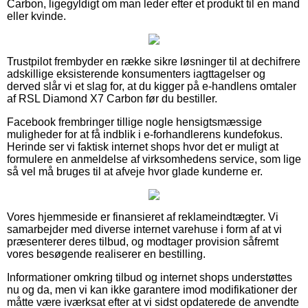
Carbon, ligegyldigt om man leder efter et produkt til en mand
eller kvinde.
Trustpilot frembyder en række sikre løsninger til at dechifrere
adskillige eksisterende konsumenters iagttagelser og
derved slår vi et slag for, at du kigger på e-handlens omtaler
af RSL Diamond X7 Carbon før du bestiller.
Facebook frembringer tillige nogle hensigtsmæssige
muligheder for at få indblik i e-forhandlerens kundefokus.
Herinde ser vi faktisk internet shops hvor det er muligt at
formulere en anmeldelse af virksomhedens service, som lige
så vel må bruges til at afveje hvor glade kunderne er.
Vores hjemmeside er finansieret af reklameindtægter. Vi
samarbejder med diverse internet varehuse i form af at vi
præsenterer deres tilbud, og modtager provision såfremt
vores besøgende realiserer en bestilling.
Informationer omkring tilbud og internet shops understøttes
nu og da, men vi kan ikke garantere imod modifikationer der
måtte være iværksat efter at vi sidst opdaterede de anvendte