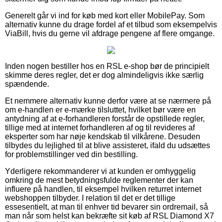
Generelt går vi ind for køb med kort eller MobilePay. Som
alternativ kunne du drage fordel af et tilbud som eksempelvis
ViaBill, hvis du gerne vil afdrage pengene af flere omgange.
Inden nogen bestiller hos en RSL e-shop bør de principielt
skimme deres regler, det er dog almindeligvis ikke særlig
spændende.
Et nemmere alternativ kunne derfor være at se nærmere på
om e-handlen er e-mærke tilsluttet, hvilket bør være en
antydning af at e-forhandleren forstår de opstillede regler,
tillige med at internet forhandleren af og til revideres af
eksperter som har nøje kendskab til vilkårene. Desuden
tilbydes du lejlighed til at blive assisteret, ifald du udsættes
for problemstillinger ved din bestilling.
Yderligere rekommanderer vi at kunden er omhyggelig
omkring de mest betydningsfulde reglementer der kan
influere på handlen, til eksempel hvilken returret internet
webshoppen tilbyder. I relation til det er det tillige
essesentielt, at man til enhver tid bevarer sin ordremail, så
man når som helst kan bekræfte sit køb af RSL Diamond X7