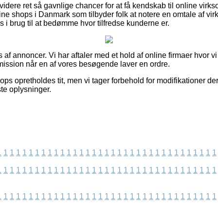
dere ret så gavnlige chancer for at få kendskab til online vir
ine shops i Danmark som tilbyder folk at notere en omtale af vi
i brug til at bedømme hvor tilfredse kunderne er.
f annoncer. Vi har aftaler med et hold af online firmaer hvor vi
mission når en af vores besøgende laver en ordre.
ps opretholdes tit, men vi tager forbehold for modifikationer der
te oplysninger.
1
1
1
1
1
1
1
1
1
1
1
1
1
1
1
1
1
1
1
1
1
1
1
1
1
1
1
1
1
1
1
1
1
1
1
1
1
1
1
1
1
1
1
1
1
1
1
1
1
1
1
1
1
1
1
1
1
1
1
1
1
1
1
1
1
1
1
1
1
1
1
1
1
1
1
1
1
1
1
1
1
1
1
1
1
1
1
1
1
1
1
1
1
1
1
1
1
1
1
1
1
1
1
1
1