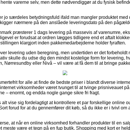
t hente varerne selv, men dette nødvendiggør at du fysisk befinde
er jo særdeles betydningsfuld ifald man mangler produktet med 
man kigger nærmere på den anslåede leveringsdato på den pågæld
Danmark præsterer 1 dags levering på massevis af varenumre, 
igevel er forudsat at ordren lægges tidligere end et aftalt klokk
stillingen klargjort inden pakkemedarbejderne holder fyraften.
ver levering uden beregning, men undertiden er det forbeholdt n
ativ skulle du udse dig den mindst kostelige form for levering, h
 Nørresundby eller Nivå – vil være at få dem til at bringe pakken
mertefrit for alle at finde de bedste priser i blandt diverse inte
internet virksomheder været tvunget til at tvinge prisniveauet på 
sne – enormt, og endda nogle gange sikre fri fragt.
alt vise sig fordelagtigt at kontrollere et par forskellige online o
t forud for at du gennemfører dit køb, så du ikke er i tvivl om
rse, at når en online virksomhed forhandler produkter til en sal
 det meste være et tegn på en fup butik. Shopping med kort er hel