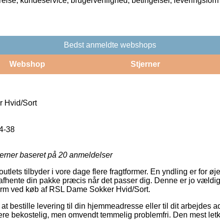
rrelse, kundeservice, brugervenlighed, betingelser, leveringsfor
Bedst anmeldte webshops
Webshop
Stjerner
 Hvid/Sort
4-38
jerner baseret på
20
anmeldelser
ets tilbyder i vore dage flere fragtformer. En yndling er for øjebl
fhente din pakke præcis når det passer dig. Denne er jo vældig
gtform ved køb af RSL Dame Sokker Hvid/Sort.
 bestille levering til din hjemmeadresse eller til dit arbejdes
mere bekostelig, men omvendt temmelig problemfri. Den mest letkø