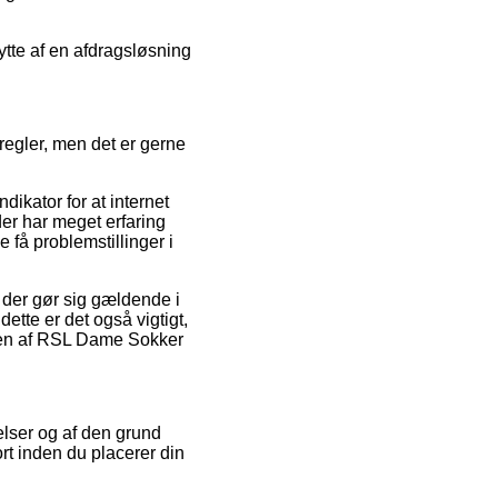
ytte af en afdragsløsning
regler, men det er gerne
ikator for at internet
der har meget erfaring
 få problemstillinger i
der gør sig gældende i
ette er det også vigtigt,
ren af RSL Dame Sokker
elser og af den grund
rt inden du placerer din