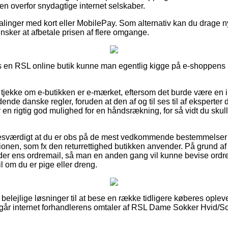
en overfor snydagtige internet selskaber.
talinger med kort eller MobilePay. Som alternativ kan du drage n
 ønsker at afbetale prisen af flere omgange.
s en RSL online butik kunne man egentlig kigge på e-shoppens 
tjekke om e-butikken er e-mærket, eftersom det burde være en ind
dende danske regler, foruden at den af og til ses til af eksperter 
en rigtig god mulighed for en håndsrækning, for så vidt du skulle
sesværdigt at du er obs på de mest vedkommende bestemmelser 
onen, som fx den returrettighed butikken anvender. På grund af d
er ens ordremail, så man en anden gang vil kunne bevise ord
l om du er pige eller dreng.
 belejlige løsninger til at bese en række tidligere køberes oplev
ergår internet forhandlerens omtaler af RSL Dame Sokker Hvid/So