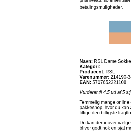
prisniveau, sortimentstø
betalingsmuligheder.
Navn:
RSL Dame Sokker
Kategori:
Producent:
RSL
Varenummer:
214190-3
EAN:
5707652221108
Vurderet til
4.5
ud af 5 st
Temmelig mange online outl
pakkeshop, hvor du kan a
tillige den billigste fra
Du kan derudover vælge at
bliver godt nok en sjat 