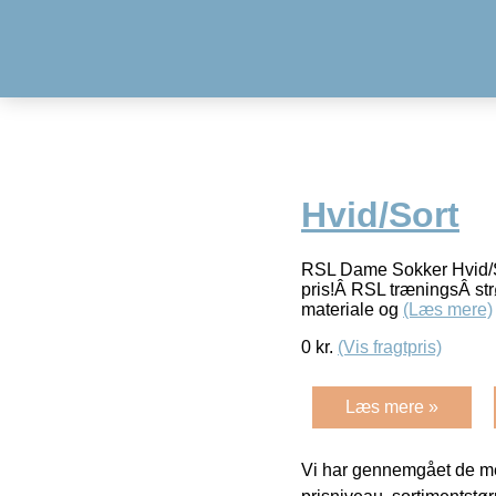
Hvid/Sort
RSL Dame Sokker Hvid/Sort
pris!Â RSL træningsÂ strøm
materiale og
(Læs mere)
0
kr.
(Vis fragtpris)
Læs mere »
Vi har gennemgået de mes