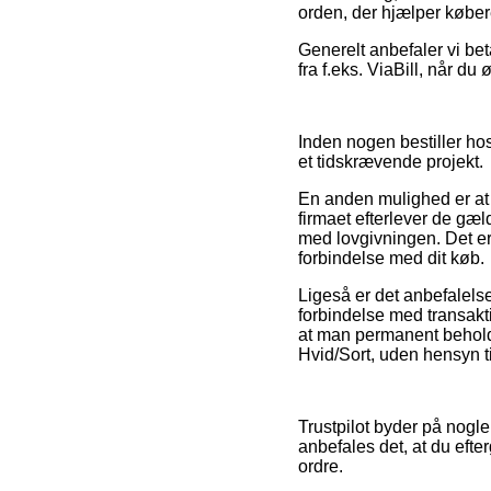
orden, der hjælper køber
Generelt anbefaler vi be
fra f.eks. ViaBill, når du
Inden nogen bestiller ho
et tidskrævende projekt.
En anden mulighed er at 
firmaet efterlever de gæl
med lovgivningen. Det er 
forbindelse med dit køb.
Ligeså er det anbefalel
forbindelse med transakti
at man permanent behold
Hvid/Sort, uden hensyn ti
Trustpilot byder på nogle
anbefales det, at du eft
ordre.