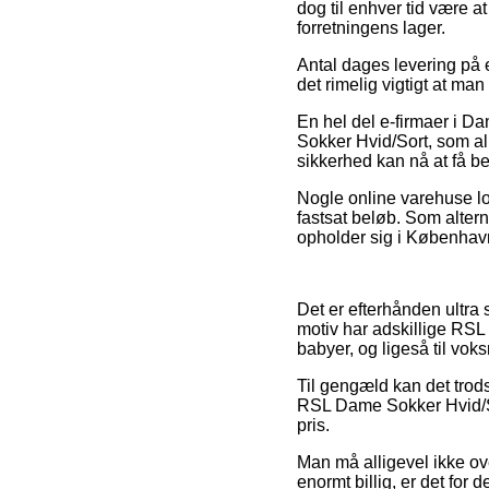
dog til enhver tid være a
forretningens lager.
Antal dages levering på 
det rimelig vigtigt at 
En hel del e-firmaer i 
Sokker Hvid/Sort, som all
sikkerhed kan nå at få be
Nogle online varehuse lo
fastsat beløb. Som altern
opholder sig i København,
Det er efterhånden ultra s
motiv har adskillige RSL 
babyer, og ligeså til vok
Til gengæld kan det trods 
RSL Dame Sokker Hvid/Sor
pris.
Man må alligevel ikke ove
enormt billig, er det for