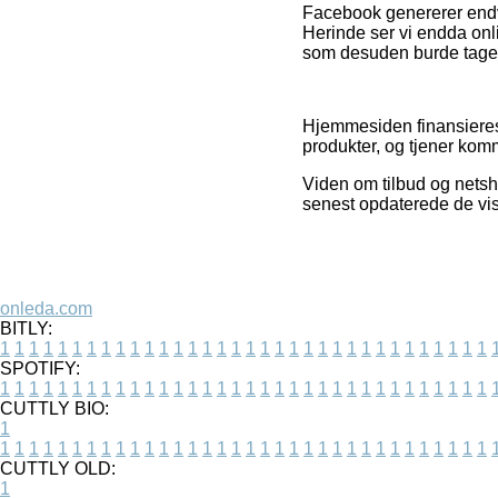
Facebook genererer endvi
Herinde ser vi endda onl
som desuden burde tages 
Hjemmesiden finansieres a
produkter, og tjener kom
Viden om tilbud og netsho
senest opdaterede de vis
onleda.com
BITLY:
1
1
1
1
1
1
1
1
1
1
1
1
1
1
1
1
1
1
1
1
1
1
1
1
1
1
1
1
1
1
1
1
1
1
SPOTIFY:
1
1
1
1
1
1
1
1
1
1
1
1
1
1
1
1
1
1
1
1
1
1
1
1
1
1
1
1
1
1
1
1
1
1
CUTTLY BIO:
1
1
1
1
1
1
1
1
1
1
1
1
1
1
1
1
1
1
1
1
1
1
1
1
1
1
1
1
1
1
1
1
1
1
1
CUTTLY OLD:
1