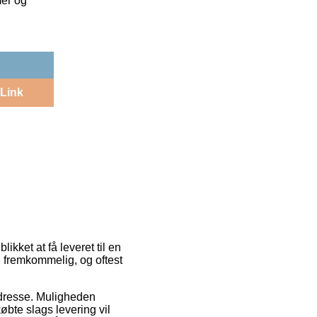
mer og
Link
ikket at få leveret til en
 fremkommelig, og oftest
 adresse. Muligheden
bte slags levering vil