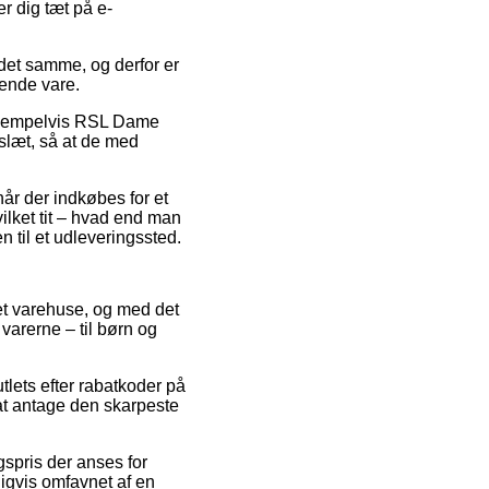
r dig tæt på e-
det samme, og derfor er
ende vare.
eksempelvis RSL Dame
eslæt, så at de med
år der indkøbes for et
vilket tit – hvad end man
 til et udleveringssted.
rnet varehuse, og med det
varerne – til børn og
utlets efter rabatkoder på
 at antage den skarpeste
gspris der anses for
digvis omfavnet af en