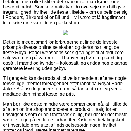
betaling, men oftest stiller det krav om at man køber for et
bestemt beløb. Som alternativ kan du overveje den billigste
fragtmulighed, hvilket i de fleste tilfælde – om du befinder sig
i Randers, Birkerød eller Billund – vil være at få fragtfirmaet
til at køre dine varer til en pakkeshop.
Det er jo meget smart for forbrugerne at finde de laveste
priser på diverse online selskaber, og derfor har langt de
fleste Royal Padel webshops set sig tvunget til at reducere
salgsværdien på varerne – til babyer og børn, og samtidig
også til mænd og kvinder – kolossalt, og endda nogle gange
garantere levering uden gebyr.
Til gengæld kan det trods alt blive lønnende at efterse nogle
forskellige internet foretagender efter rabat på Royal Padel
Jakke Blå før du placerer ordren, sådan at du er tryg ved at
modtage den mindst kostelige pris.
Man bør ikke desto mindre være opmærksom på, at i tilfælde
af at en online shop annoncerer et produkt til salg for en
udsalgspris som er helt fantastisk billig, bør det for det meste
være et tegn på en fup e-forhandler. Køb med betalingskort
er i hvert fald omsluttet af Indsigelsesordningen, hvilket
støtter os imod uægte internet varehuse.