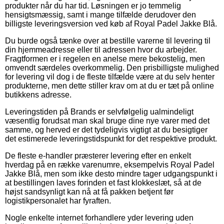
produkter når du har tid. Løsningen er jo temmelig
hensigtsmæssig, samt i mange tilfælde derudover den
billigste leveringsversion ved køb af Royal Padel Jakke Blå.
Du burde også tænke over at bestille varerne til levering til
din hjemmeadresse eller til adressen hvor du arbejder.
Fragtformen er i regelen en anelse mere bekostelig, men
omvendt særdeles overkommelig. Den prisbilligste mulighed
for levering vil dog i de fleste tilfælde være at du selv henter
produkterne, men dette stiller krav om at du er tæt på online
butikkens adresse.
Leveringstiden på Brands er selvfølgelig ualmindeligt
væsentlig forudsat man skal bruge dine nye varer med det
samme, og herved er det tydeligvis vigtigt at du besigtiger
det estimerede leveringstidspunkt for det respektive produkt.
De fleste e-handler præsterer levering efter en enkelt
hverdag på en række varenumre, eksempelvis Royal Padel
Jakke Blå, men som ikke desto mindre tager udgangspunkt i
at bestillingen laves forinden et fast klokkeslæt, så at de
højst sandsynligt kan nå at få pakken betjent før
logistikpersonalet har fyraften.
Nogle enkelte internet forhandlere yder levering uden