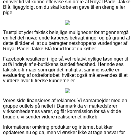
enhver tid vil kunne eftervise sin ordre af Royal Padel Jakke
Blå, ligegyldigt om du skal købe en gave til en dreng eller
pige.
Trustpilot yder faktisk belejlige muligheder for at gennemgå
en hel del nuværende køberes betragtninger og på grund af
dette tilråder vi, at du betragter netshoppens vurderinger af
Royal Padel Jakke Blå forud for at du køber.
Facebook resulterer i lige så vel relativt nyttige løsninger til
at få indtryk af e-butikkens kundetilfredshed. Herinde ses
faktisk e-firmaer som gør det muligt at sammensætte en
evaluering af ordreforløbet, hvilket også må anvendes til at
vurdere hvor tilfredse kunderne er.
Vores side finansieres af reklamer. Vi samarbejder med en
gruppe outlets på nettet i Danmark da vi markedsfører
virksomhedernes varer, og får kommission for så vidt de
brugere vi sender videre realiserer et indkøb.
Informationer omkring produkter og internet butikker
opdateres nu og da, men vi ønsker ikke at tage ansvar for