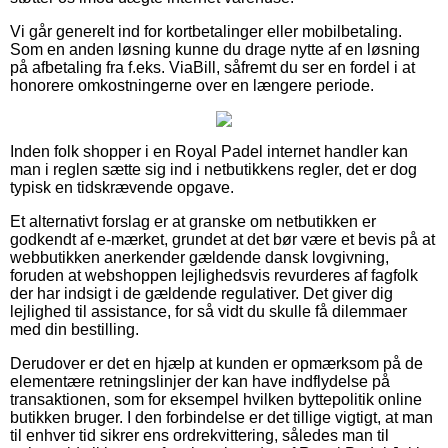
Vi går generelt ind for kortbetalinger eller mobilbetaling.
Som en anden løsning kunne du drage nytte af en løsning
på afbetaling fra f.eks. ViaBill, såfremt du ser en fordel i at
honorere omkostningerne over en længere periode.
Inden folk shopper i en Royal Padel internet handler kan
man i reglen sætte sig ind i netbutikkens regler, det er dog
typisk en tidskrævende opgave.
Et alternativt forslag er at granske om netbutikken er
godkendt af e-mærket, grundet at det bør være et bevis på at
webbutikken anerkender gældende dansk lovgivning,
foruden at webshoppen lejlighedsvis revurderes af fagfolk
der har indsigt i de gældende regulativer. Det giver dig
lejlighed til assistance, for så vidt du skulle få dilemmaer
med din bestilling.
Derudover er det en hjælp at kunden er opmærksom på de
elementære retningslinjer der kan have indflydelse på
transaktionen, som for eksempel hvilken byttepolitik online
butikken bruger. I den forbindelse er det tillige vigtigt, at man
til enhver tid sikrer ens ordrekvittering, således man til