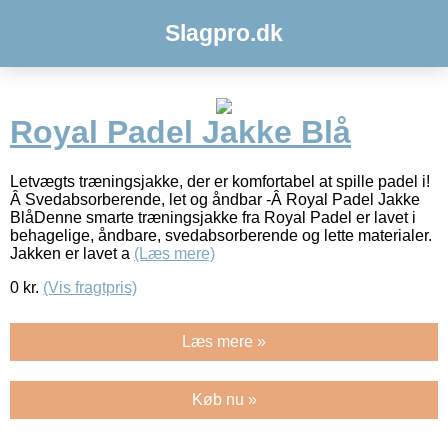
Slagpro.dk
Royal Padel Jakke Blå
Letvægts træningsjakke, der er komfortabel at spille padel i!
Â Svedabsorberende, let og åndbar -Â Royal Padel Jakke
BlåDenne smarte træningsjakke fra Royal Padel er lavet i
behagelige, åndbare, svedabsorberende og lette materialer.
Jakken er lavet a
(Læs mere)
0
kr.
(Vis fragtpris)
Læs mere »
Køb nu »