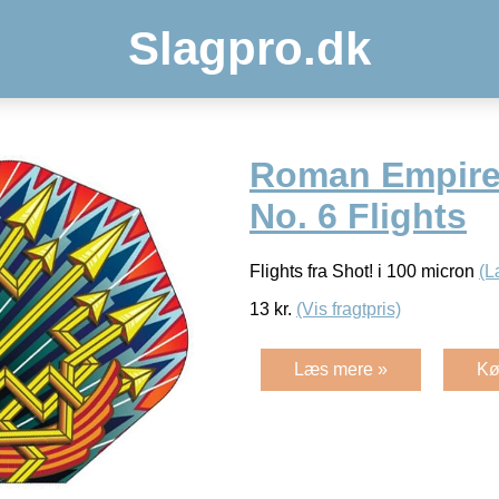
Slagpro.dk
Roman Empire
No. 6 Flights
Flights fra Shot! i 100 micron
(L
13
kr.
(Vis fragtpris)
Læs mere »
Kø