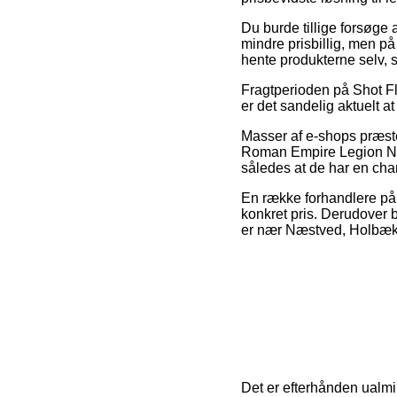
Du burde tillige forsøge a
mindre prisbillig, men på
hente produkterne selv, 
Fragtperioden på Shot Fl
er det sandelig aktuelt 
Masser af e-shops præs
Roman Empire Legion No. 
således at de har en chan
En række forhandlere på n
konkret pris. Derudover b
er nær Næstved, Holbæk el
Det er efterhånden ualmin