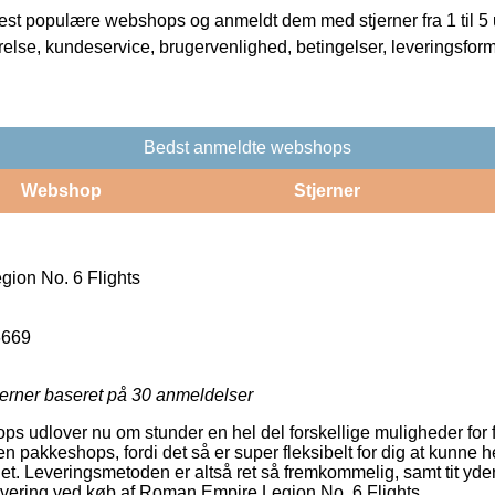
t populære webshops og anmeldt dem med stjerner fra 1 til 5 ud
rrelse, kundeservice, brugervenlighed, betingelser, leveringsfor
Bedst anmeldte webshops
Webshop
Stjerner
ion No. 6 Flights
6669
jerner baseret på
30
anmeldelser
ps udlover nu om stunder en hel del forskellige muligheder for 
n pakkeshops, fordi det så er super fleksibelt for dig at kunne h
det. Leveringsmetoden er altså ret så fremkommelig, samt tit yd
 levering ved køb af Roman Empire Legion No. 6 Flights.