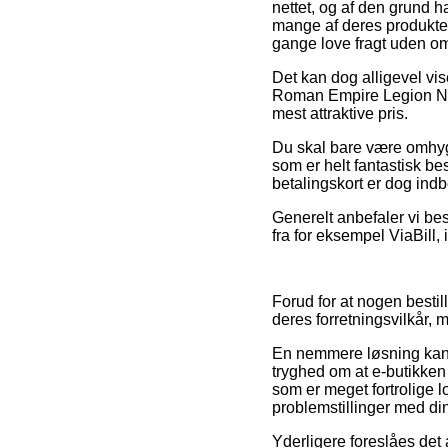
nettet, og af den grund 
mange af deres produkter
gange love fragt uden o
Det kan dog alligevel vis
Roman Empire Legion No. 6
mest attraktive pris.
Du skal bare være omhygge
som er helt fantastisk b
betalingskort er dog ind
Generelt anbefaler vi bes
fra for eksempel ViaBill, 
Forud for at nogen bestil
deres forretningsvilkår, m
En nemmere løsning kan 
tryghed om at e-butikken 
som er meget fortrolige l
problemstillinger med di
Yderligere foreslåes de