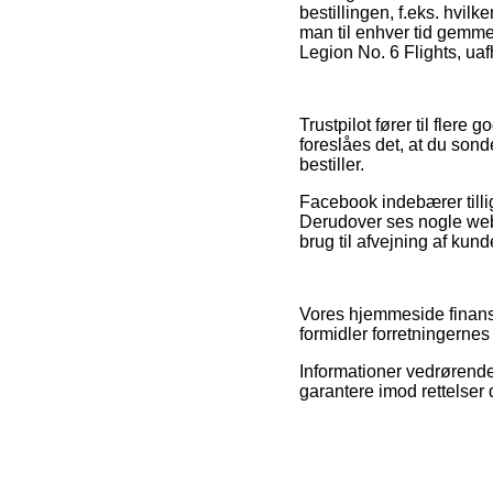
bestillingen, f.eks. hvil
man til enhver tid gemme
Legion No. 6 Flights, ua
Trustpilot fører til fler
foreslåes det, at du sond
bestiller.
Facebook indebærer tillige
Derudover ses nogle webb
brug til afvejning af kun
Vores hjemmeside finansi
formidler forretningernes
Informationer vedrørende
garantere imod rettelser 