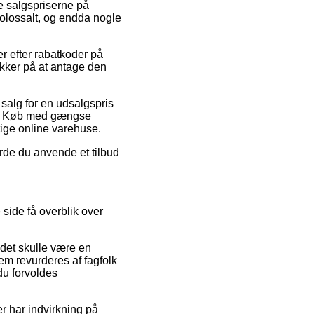
e salgspriserne på
kolossalt, og endda nogle
er efter rabatkoder på
ikker på at antage den
 salg for en udsalgspris
er. Køb med gængse
tige online varehuse.
urde du anvende et tilbud
 side få overblik over
det skulle være en
lem revurderes af fagfolk
du forvoldes
 har indvirkning på