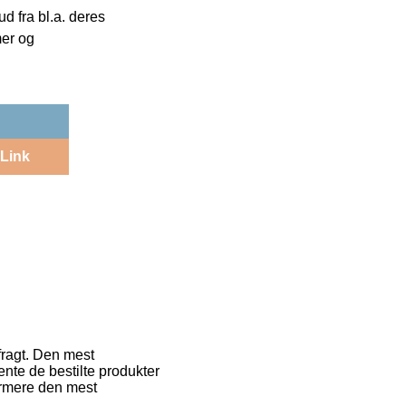
 fra bl.a. deres
mer og
Link
fragt. Den mest
ente de bestilte produkter
ermere den mest