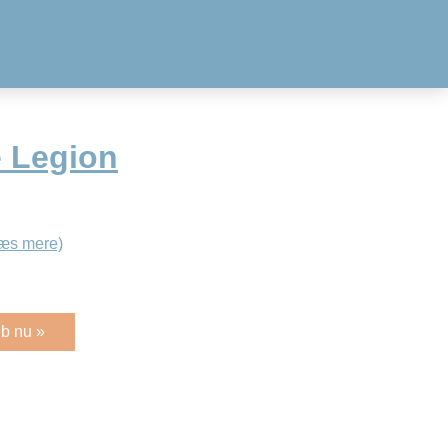
 Legion
æs mere)
b nu »