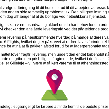
t vælge udbringning til dit hus eller ud til dit arbejdes adresse.
 den anden side temmelig uproblematisk. Den billigste løsning til
som dog afhænger af at du bor lige ved netbutikkens hjemsted.
ights kan være usædvanlig aktuel om du har behov for din ordre 
at vi checker den anslåede leveringstid ved det pågældende prod
terer levering på næstkommende hverdag på mange af deres va
6 Flights, hvilket dog er påkrævet at ordren laves forinden et 
ce for at nå at få pakken afsted forud for at lagerpersonalet tag
ettet lover fragtfri levering, men undertiden er det forbeholdt n
urde du gribe den prisbilligste fragtmetode, hvilket i de fleste 
ler Gilleleje – vil være at få kørt varerne til et afhentningssted
deligt let gængeligt for købere at finde frem til de bedste priser