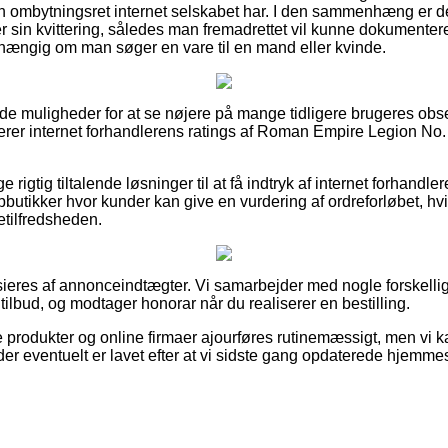
ken ombytningsret internet selskabet har. I den sammenhæng er det 
r sin kvittering, således man fremadrettet vil kunne dokument
fhængig om man søger en vare til en mand eller kvinde.
e gode muligheder for at se nøjere på mange tidligere brugeres ob
erer internet forhandlerens ratings af Roman Empire Legion No. 6
 rigtig tiltalende løsninger til at få indtryk af internet forhandl
utikker hvor kunder kan give en vurdering af ordreforløbet, hvi
detilfredsheden.
eres af annonceindtægter. Vi samarbejder med nogle forskellige
 tilbud, og modtager honorar når du realiserer en bestilling.
 produkter og online firmaer ajourføres rutinemæssigt, men vi 
der eventuelt er lavet efter at vi sidste gang opdaterede hjemme