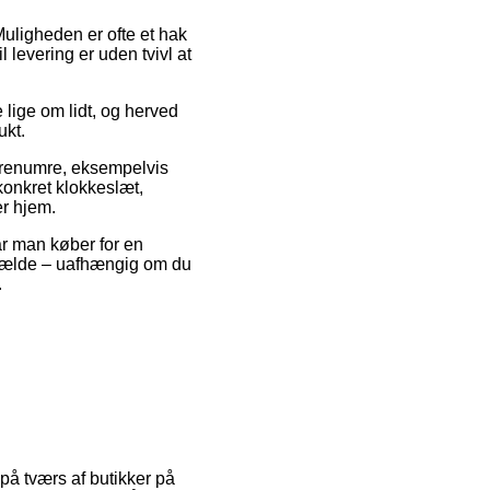
 Muligheden er ofte et hak
 levering er uden tvivl at
lige om lidt, og herved
ukt.
renumre, eksempelvis
konkret klokkeslæt,
er hjem.
år man køber for en
tilfælde – uafhængig om du
.
 på tværs af butikker på