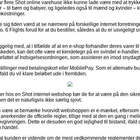
har flere Shot online varehuse ikke kunne lade være med at trykk
 – til børn og babyer, og ligeledes også til mænd og kvinder – 
mkostninger.
e sig tiden værd at se nærmere på forskellige internet forretning
 Flights forud for at du bestiller, således at du er usvigeligt s
lig med, at i tilfælde af at en e-shop forhandler deres varer til
eskeden, kan det ofte være et kendetegn på en svindel e-handl
befattet af Indsigelsesordningen, som assisterer en imod snydag
tillinger med betalingskort eller MobilePay. Som et alternativ b
ifald du vil klare beløbet ude i fremtiden.
ler hos en Shot internet webshop bør de for at være på den sikre
en det er naturligvis ikke særlig sjovt.
være at bemærke hvorvidt webshoppen er e-mærket, eftersom 
anerkender de officielle regler, tillige med at den en gang i mel
ovgivningen. Dette er desuden en god lejlighed til bistand, ifald 
n handel.
t at kunden er vidende om de mest vedkommende reglementer der