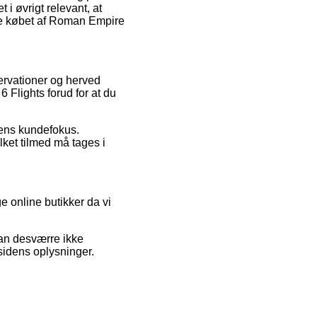
i øvrigt relevant, at
ere købet af Roman Empire
servationer og herved
 Flights forud for at du
erens kundefokus.
lket tilmed må tages i
 online butikker da vi
kan desværre ikke
sidens oplysninger.