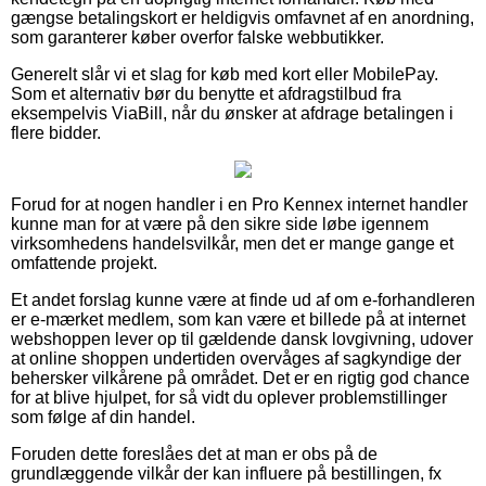
gængse betalingskort er heldigvis omfavnet af en anordning,
som garanterer køber overfor falske webbutikker.
Generelt slår vi et slag for køb med kort eller MobilePay.
Som et alternativ bør du benytte et afdragstilbud fra
eksempelvis ViaBill, når du ønsker at afdrage betalingen i
flere bidder.
Forud for at nogen handler i en Pro Kennex internet handler
kunne man for at være på den sikre side løbe igennem
virksomhedens handelsvilkår, men det er mange gange et
omfattende projekt.
Et andet forslag kunne være at finde ud af om e-forhandleren
er e-mærket medlem, som kan være et billede på at internet
webshoppen lever op til gældende dansk lovgivning, udover
at online shoppen undertiden overvåges af sagkyndige der
behersker vilkårene på området. Det er en rigtig god chance
for at blive hjulpet, for så vidt du oplever problemstillinger
som følge af din handel.
Foruden dette foreslåes det at man er obs på de
grundlæggende vilkår der kan influere på bestillingen, fx