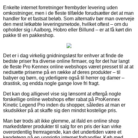
Enkelte internet forretninger frembyder levering uden
omkostninger, men i de fleste tilfælde forudsætter det at man
handler for et fastsat beløb. Som alternativ bør man overveje
den mest letkøbte leveringsmetode, hvilket oftest – om du
opholder sig i Aalborg, Hobro eller Billund – er at få kørt din
pakke til en pakkeshop.
Det er i dag virkelig gnidningsløst for enhver at finde de
bedste priser fra diverse online firmaer, og for det har langt
de fleste Pro Kennex online webshops været presset til at at
nedsætte priserne på en række af deres produkter – til
babyer og børn, og yderligere også til herrer og damer –
drastisk, og endda nogle gange love fri fragt.
Det kan dog alligevel vise sig lønsomt at eftergå nogle
forskellige online webshops efter rabat på ProKennex
Kinetic Legend Pro inden du shopper, således at man er
skudsikker på at skaffe sig den mindst kostelige pris.
Man bør trods alt ikke glemme, at ifald en online shop
markedsfører produkter til salg for en pris der kan virke
overordentlig fremragende, kan det undertiden være et
kendetegn på en uoprigtig internet forhandler. Køb med