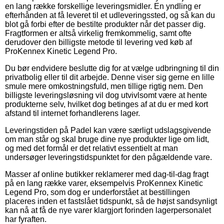
en lang række forskellige leveringsmidler. En yndling er
efterhånden at få leveret til et udleveringssted, og så kan du
blot gå forbi efter de bestilte produkter når det passer dig.
Fragtformen er altså virkelig fremkommelig, samt ofte
derudover den billigste metode til levering ved køb af
ProKennex Kinetic Legend Pro.
Du bør endvidere beslutte dig for at vælge udbringning til din
privatbolig eller til dit arbejde. Denne viser sig gerne en lille
smule mere omkostningsfuld, men tillige rigtig nem. Den
billigste leveringsløsning vil dog utvivlsomt være at hente
produkterne selv, hvilket dog betinges af at du er med kort
afstand til internet forhandlerens lager.
Leveringstiden på Padel kan være særligt udslagsgivende
om man står og skal bruge dine nye produkter lige om lidt,
og med det formål er det relativt essentielt at man
undersøger leveringstidspunktet for den pågældende vare.
Masser af online butikker reklamerer med dag-til-dag fragt
på en lang række varer, eksempelvis ProKennex Kinetic
Legend Pro, som dog er underforstået at bestillingen
placeres inden et fastslået tidspunkt, så de højst sandsynligt
kan nå at få de nye varer klargjort forinden lagerpersonalet
har fyraften.