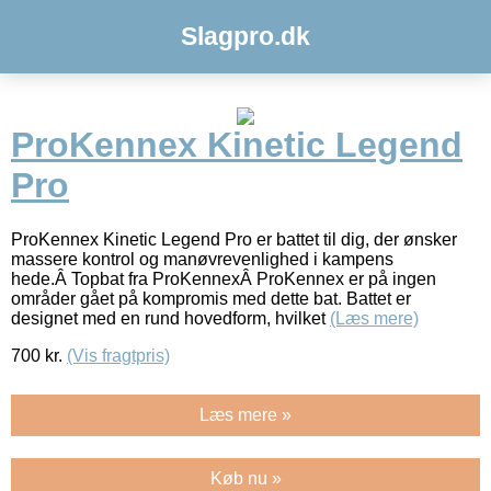
Slagpro.dk
ProKennex Kinetic Legend
Pro
ProKennex Kinetic Legend Pro er battet til dig, der ønsker
massere kontrol og manøvrevenlighed i kampens
hede.Â Topbat fra ProKennexÂ ProKennex er på ingen
områder gået på kompromis med dette bat. Battet er
designet med en rund hovedform, hvilket
(Læs mere)
700
kr.
(Vis fragtpris)
Læs mere »
Køb nu »