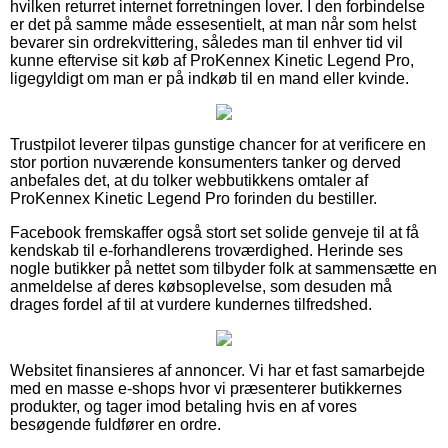
hvilken returret internet forretningen lover. I den forbindelse
er det på samme måde essesentielt, at man når som helst
bevarer sin ordrekvittering, således man til enhver tid vil
kunne eftervise sit køb af ProKennex Kinetic Legend Pro,
ligegyldigt om man er på indkøb til en mand eller kvinde.
Trustpilot leverer tilpas gunstige chancer for at verificere en
stor portion nuværende konsumenters tanker og derved
anbefales det, at du tolker webbutikkens omtaler af
ProKennex Kinetic Legend Pro forinden du bestiller.
Facebook fremskaffer også stort set solide genveje til at få
kendskab til e-forhandlerens troværdighed. Herinde ses
nogle butikker på nettet som tilbyder folk at sammensætte en
anmeldelse af deres købsoplevelse, som desuden må
drages fordel af til at vurdere kundernes tilfredshed.
Websitet finansieres af annoncer. Vi har et fast samarbejde
med en masse e-shops hvor vi præsenterer butikkernes
produkter, og tager imod betaling hvis en af vores
besøgende fuldfører en ordre.