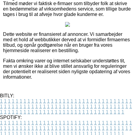
Tilmed møder vi faktisk e-firmaer som tilbyder folk at skrive
en bedømmelse af virksomhedens service, som tillige burde
tages i brug til at afveje hvor glade kunderne er.
Dette website er finansieret af annoncer. Vi samarbejder
med et hold af webbutikker derved at vi formidler firmaernes
tilbud, og opnår godtgørelse når en bruger fra vores
hjemmeside realiserer en bestilling.
Fakta omkring varer og internet selskaber understøttes tit,
men vi ønsker ikke at blive stillet ansvarlig for reguleringer
der potentielt er realiseret siden nyligste opdatering af vores
informationer.
BITLY:
1
1
1
1
1
1
1
1
1
1
1
1
1
1
1
1
1
1
1
1
1
1
1
1
1
1
1
1
1
1
1
1
1
1
1
1
1
1
1
1
1
1
1
1
1
1
1
1
1
1
1
1
1
1
1
1
1
1
1
1
1
1
1
1
1
1
1
1
1
1
1
1
1
1
1
1
1
1
1
1
1
1
1
1
1
1
1
1
1
1
1
1
1
1
1
1
1
1
1
1
SPOTIFY:
1
1
1
1
1
1
1
1
1
1
1
1
1
1
1
1
1
1
1
1
1
1
1
1
1
1
1
1
1
1
1
1
1
1
1
1
1
1
1
1
1
1
1
1
1
1
1
1
1
1
1
1
1
1
1
1
1
1
1
1
1
1
1
1
1
1
1
1
1
1
1
1
1
1
1
1
1
1
1
1
1
1
1
1
1
1
1
1
1
1
1
1
1
1
1
1
1
1
1
1