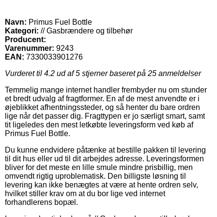
Navn:
Primus Fuel Bottle
Kategori:
// Gasbrændere og tilbehør
Producent:
Varenummer:
9243
EAN:
7330033901276
Vurderet til
4.2
ud af 5 stjerner baseret på
25
anmeldelser
Temmelig mange internet handler frembyder nu om stunder
et bredt udvalg af fragtformer. En af de mest anvendte er i
øjeblikket afhentningssteder, og så henter du bare ordren
lige når det passer dig. Fragttypen er jo særligt smart, samt
tit ligeledes den mest letkøbte leveringsform ved køb af
Primus Fuel Bottle.
Du kunne endvidere påtænke at bestille pakken til levering
til dit hus eller ud til dit arbejdes adresse. Leveringsformen
bliver for det meste en lille smule mindre prisbillig, men
omvendt rigtig uproblematisk. Den billigste løsning til
levering kan ikke benægtes at være at hente ordren selv,
hvilket stiller krav om at du bor lige ved internet
forhandlerens bopæl.