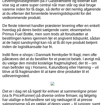
Leveringshastigheden på // Gasbrændere og tilbehør kan
vise sig at være super central når man står og skal bruge
varerne inden for få dage, så derfor er det nemlig afgørende
at du efterser det forventede leveringstidspunkt for det
vedkommende produkt.
De fleste internet handler præsterer levering efter en enkelt
hverdag på deres bedst sælgende varer, eksempelvis
Primus Fuel Bottle, men som trods alt forudsætter at
bestillingen køres igennem før et angivent tidspunkt, sådan
at de højst sandsynligt kan nå at få dit nye produkt betjent
inden de logistikansatte har fri.
Indtil flere e-shops i Danmark frembyder fri fragt, men ofte
påkræves det at du bestiller for et præcist beløb. I øvrigt må
du vælge den mindst kostelige fragtmulighed, der tit – om
man befinder sig i Horsens, Kalundborg eller Hørning – vil
blive at få fragtmanden til at køre dine produkter til et
udleveringssted.
Det er i dag ret så ligetil for enhver at sammenligne priser
(via fx PriceRunner) på diverse online firmaer, og følgelig
har utallige e-forhandlere set sig nødsaget til at presse
salgspriserne på en række af deres varer – til juniorer, samt