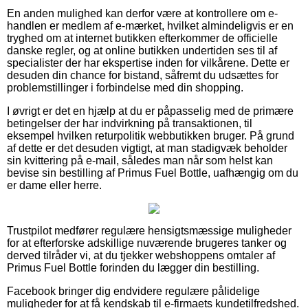
En anden mulighed kan derfor være at kontrollere om e-
handlen er medlem af e-mærket, hvilket almindeligvis er en
tryghed om at internet butikken efterkommer de officielle
danske regler, og at online butikken undertiden ses til af
specialister der har ekspertise inden for vilkårene. Dette er
desuden din chance for bistand, såfremt du udsættes for
problemstillinger i forbindelse med din shopping.
I øvrigt er det en hjælp at du er påpasselig med de primære
betingelser der har indvirkning på transaktionen, til
eksempel hvilken returpolitik webbutikken bruger. På grund
af dette er det desuden vigtigt, at man stadigvæk beholder
sin kvittering på e-mail, således man når som helst kan
bevise sin bestilling af Primus Fuel Bottle, uafhængig om du
er dame eller herre.
Trustpilot medfører regulære hensigtsmæssige muligheder
for at efterforske adskillige nuværende brugeres tanker og
derved tilråder vi, at du tjekker webshoppens omtaler af
Primus Fuel Bottle forinden du lægger din bestilling.
Facebook bringer dig endvidere regulære pålidelige
muligheder for at få kendskab til e-firmaets kundetilfredshed.