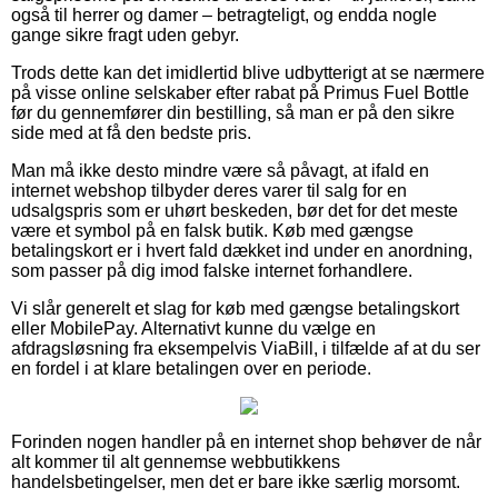
også til herrer og damer – betragteligt, og endda nogle
gange sikre fragt uden gebyr.
Trods dette kan det imidlertid blive udbytterigt at se nærmere
på visse online selskaber efter rabat på Primus Fuel Bottle
før du gennemfører din bestilling, så man er på den sikre
side med at få den bedste pris.
Man må ikke desto mindre være så påvagt, at ifald en
internet webshop tilbyder deres varer til salg for en
udsalgspris som er uhørt beskeden, bør det for det meste
være et symbol på en falsk butik. Køb med gængse
betalingskort er i hvert fald dækket ind under en anordning,
som passer på dig imod falske internet forhandlere.
Vi slår generelt et slag for køb med gængse betalingskort
eller MobilePay. Alternativt kunne du vælge en
afdragsløsning fra eksempelvis ViaBill, i tilfælde af at du ser
en fordel i at klare betalingen over en periode.
Forinden nogen handler på en internet shop behøver de når
alt kommer til alt gennemse webbutikkens
handelsbetingelser, men det er bare ikke særlig morsomt.