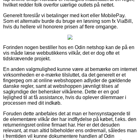
hvilket redder folk overfor uærlige outlets på nettet.
Generelt foreslår vi betalinger med kort eller MobilePay.
Som et alternativ burde du bruge en løsning som fx ViaBill,
hvis du hellere vil honorere prisen af flere omgange.
Forinden nogen bestiller hos en Odin netshop kan de på en
vis måde læse webbutikkens vilkår, det er dog ofte et
tidskrævende projekt.
En anden valgmulighed kunne være at bemærke om internet
virksomheden er e-mærke tilsluttet, da det generelt er et
fingerpeg om at online webshoppen adlyder de gældende
danske regler, samt at webshoppen jævnligt tilses af
sagkyndige der behersker vilkårene. Dette er en god
lejlighed til at få assistance, hvis du oplever dilemmaer i
processen med dit indkøb.
Foruden dette anbefales det at man er hensynstagende til
de elementære vilkår der har indflydelse på købet, f.eks. den
returneringsret online firmaet har. Her er det desuden
relevant, at man altid bibeholder ens ordremail, således man
i fremtiden vil kunne dokumentere handlen af Odin