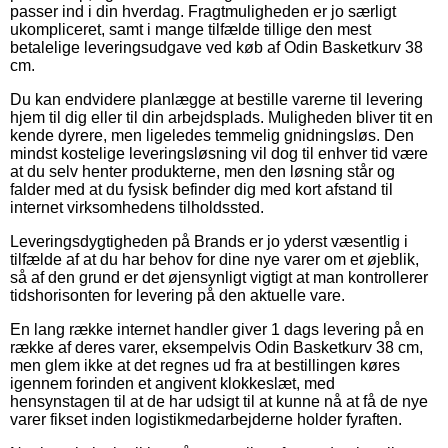
passer ind i din hverdag. Fragtmuligheden er jo særligt
ukompliceret, samt i mange tilfælde tillige den mest
betalelige leveringsudgave ved køb af Odin Basketkurv 38
cm.
Du kan endvidere planlægge at bestille varerne til levering
hjem til dig eller til din arbejdsplads. Muligheden bliver tit en
kende dyrere, men ligeledes temmelig gnidningsløs. Den
mindst kostelige leveringsløsning vil dog til enhver tid være
at du selv henter produkterne, men den løsning står og
falder med at du fysisk befinder dig med kort afstand til
internet virksomhedens tilholdssted.
Leveringsdygtigheden på Brands er jo yderst væsentlig i
tilfælde af at du har behov for dine nye varer om et øjeblik,
så af den grund er det øjensynligt vigtigt at man kontrollerer
tidshorisonten for levering på den aktuelle vare.
En lang række internet handler giver 1 dags levering på en
række af deres varer, eksempelvis Odin Basketkurv 38 cm,
men glem ikke at det regnes ud fra at bestillingen køres
igennem forinden et angivent klokkeslæt, med
hensynstagen til at de har udsigt til at kunne nå at få de nye
varer fikset inden logistikmedarbejderne holder fyraften.