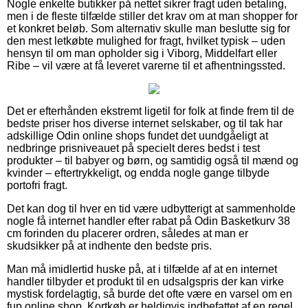
Nogle enkelte butikker på nettet sikrer fragt uden betaling,
men i de fleste tilfælde stiller det krav om at man shopper for
et konkret beløb. Som alternativ skulle man beslutte sig for
den mest letkøbte mulighed for fragt, hvilket typisk – uden
hensyn til om man opholder sig i Viborg, Middelfart eller
Ribe – vil være at få leveret varerne til et afhentningssted.
Det er efterhånden ekstremt ligetil for folk at finde frem til de
bedste priser hos diverse internet selskaber, og til tak har
adskillige Odin online shops fundet det uundgåeligt at
nedbringe prisniveauet på specielt deres bedst i test
produkter – til babyer og børn, og samtidig også til mænd og
kvinder – eftertrykkeligt, og endda nogle gange tilbyde
portofri fragt.
Det kan dog til hver en tid være udbytterigt at sammenholde
nogle få internet handler efter rabat på Odin Basketkurv 38
cm forinden du placerer ordren, således at man er
skudsikker på at indhente den bedste pris.
Man må imidlertid huske på, at i tilfælde af at en internet
handler tilbyder et produkt til en udsalgspris der kan virke
mystisk fordelagtig, så burde det ofte være en varsel om en
fup online shop. Kortkøb er heldigvis indbefattet af en regel,