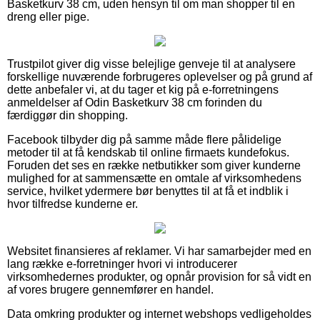
Basketkurv 38 cm, uden hensyn til om man shopper til en
dreng eller pige.
Trustpilot giver dig visse belejlige genveje til at analysere
forskellige nuværende forbrugeres oplevelser og på grund af
dette anbefaler vi, at du tager et kig på e-forretningens
anmeldelser af Odin Basketkurv 38 cm forinden du
færdiggør din shopping.
Facebook tilbyder dig på samme måde flere pålidelige
metoder til at få kendskab til online firmaets kundefokus.
Foruden det ses en række netbutikker som giver kunderne
mulighed for at sammensætte en omtale af virksomhedens
service, hvilket ydermere bør benyttes til at få et indblik i
hvor tilfredse kunderne er.
Websitet finansieres af reklamer. Vi har samarbejder med en
lang række e-forretninger hvori vi introducerer
virksomhedernes produkter, og opnår provision for så vidt en
af vores brugere gennemfører en handel.
Data omkring produkter og internet webshops vedligeholdes