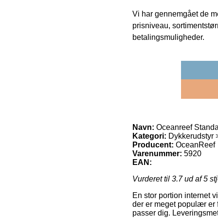
Vi har gennemgået de mes
prisniveau, sortimentstø
betalingsmuligheder.
Navn:
Oceanreef Standa
Kategori:
Dykkerudstyr 
Producent:
OceanReef
Varenummer:
5920
EAN:
Vurderet til
3.7
ud af 5 st
En stor portion internet
der er meget populær er 
passer dig. Leveringsmet