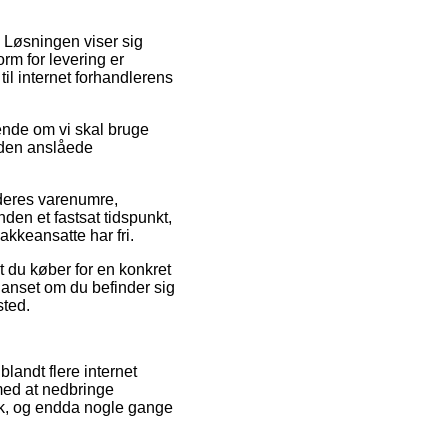
s. Løsningen viser sig
rm for levering er
il internet forhandlerens
ende om vi skal bruge
r den anslåede
 deres varenumre,
den et fastsat tidspunkt,
pakkeansatte har fri.
t du køber for en konkret
uanset om du befinder sig
sted.
landt flere internet
med at nedbringe
isk, og endda nogle gange