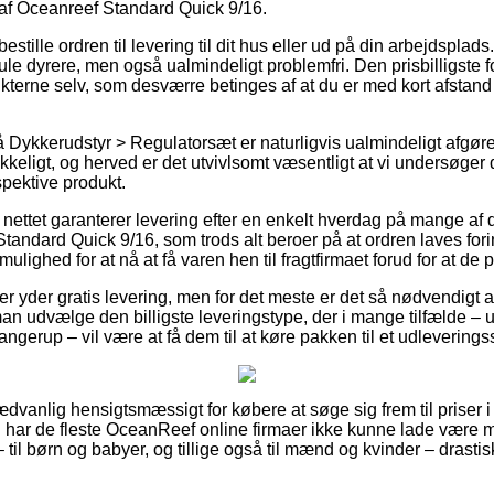
af Oceanreef Standard Quick 9/16.
stille ordren til levering til dit hus eller ud på din arbejdsplad
e dyrere, men også ualmindeligt problemfri. Den prisbilligste fo
terne selv, som desværre betinges af at du er med kort afstand t
Dykkerudstyr > Regulatorsæt er naturligvis ualmindeligt afgør
kkeligt, og herved er det utvivlsomt væsentligt at vi undersøge
spektive produkt.
 nettet garanterer levering efter en enkelt hverdag på mange af
andard Quick 9/16, som trods alt beroer på at ordren laves forin
ulighed for at nå at få varen hen til fragtfirmaet forud for at de 
 yder gratis levering, men for det meste er det så nødvendigt a
 udvælge den billigste leveringstype, der i mange tilfælde – 
angerup – vil være at få dem til at køre pakken til et udleverings
dvanlig hensigtsmæssigt for købere at søge sig frem til priser i b
d har de fleste OceanReef online firmaer ikke kunne lade være 
 til børn og babyer, og tillige også til mænd og kvinder – drast