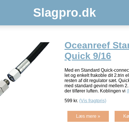
Slagpro.dk
Oceanreef Sta
Quick 9/16
Med en Standard Quick-connect
let og enkelt frakoble dit 2.trin e
resten af dit regulator sæt. Qu
med standard gevind mellem 2. 
der tilfører luften. Koblingen vi
599
kr.
(Vis fragtpris)
Læs mere »
Kø