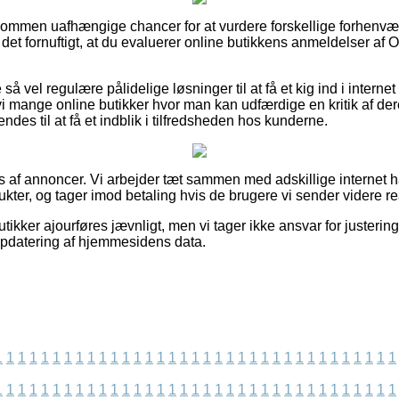
ldkommen uafhængige chancer for at vurdere forskellige forhen
 det fornuftigt, at du evaluerer online butikkens anmeldelser af
å vel regulære pålidelige løsninger til at få et kig ind i interne
 vi mange online butikker hvor man kan udfærdige en kritik af de
ndes til at få et indblik i tilfredsheden hos kunderne.
s af annoncer. Vi arbejder tæt sammen med adskillige internet h
kter, og tager imod betaling hvis de brugere vi sender videre re
ikker ajourføres jævnligt, men vi tager ikke ansvar for justering
opdatering af hjemmesidens data.
1
1
1
1
1
1
1
1
1
1
1
1
1
1
1
1
1
1
1
1
1
1
1
1
1
1
1
1
1
1
1
1
1
1
1
1
1
1
1
1
1
1
1
1
1
1
1
1
1
1
1
1
1
1
1
1
1
1
1
1
1
1
1
1
1
1
1
1
1
1