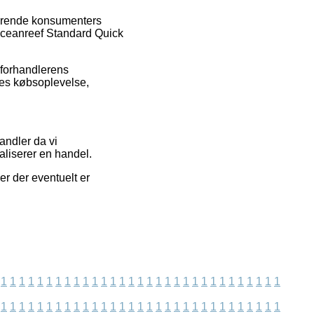
værende konsumenters
 Oceanreef Standard Quick
t forhandlerens
res købsoplevelse,
andler da vi
aliserer en handel.
er der eventuelt er
1
1
1
1
1
1
1
1
1
1
1
1
1
1
1
1
1
1
1
1
1
1
1
1
1
1
1
1
1
1
1
1
1
1
1
1
1
1
1
1
1
1
1
1
1
1
1
1
1
1
1
1
1
1
1
1
1
1
1
1
1
1