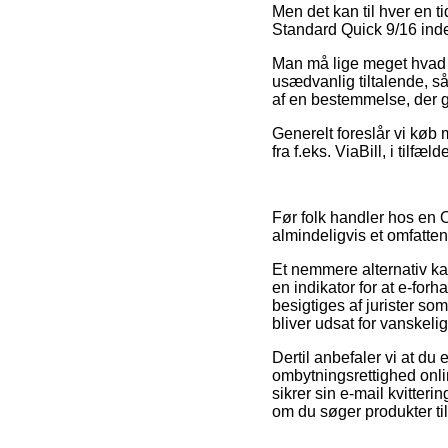
Men det kan til hver en ti
Standard Quick 9/16 inden
Man må lige meget hvad væ
usædvanlig tiltalende, så
af en bestemmelse, der g
Generelt foreslår vi køb 
fra f.eks. ViaBill, i tilf
Før folk handler hos en
almindeligvis et omfatten
Et nemmere alternativ ka
en indikator for at e-for
besigtiges af jurister s
bliver udsat for vanskeli
Dertil anbefaler vi at du
ombytningsrettighed onl
sikrer sin e-mail kvitte
om du søger produkter til