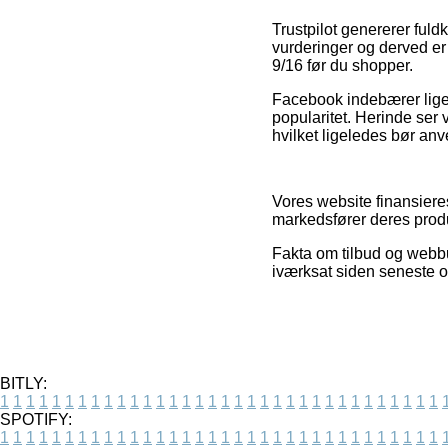
Trustpilot genererer fu
vurderinger og derved er
9/16 før du shopper.
Facebook indebærer lige s
popularitet. Herinde ser
hvilket ligeledes bør anve
Vores website finansiere
markedsfører deres produ
Fakta om tilbud og webbut
iværksat siden seneste 
BITLY:
1
1
1
1
1
1
1
1
1
1
1
1
1
1
1
1
1
1
1
1
1
1
1
1
1
1
1
1
1
1
1
1
1
1
SPOTIFY:
1
1
1
1
1
1
1
1
1
1
1
1
1
1
1
1
1
1
1
1
1
1
1
1
1
1
1
1
1
1
1
1
1
1