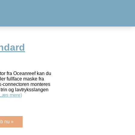
ndard
or fra Oceanreef kan du
ller fullface maske fra
ick-connectoren monteres
trin og lavtryksslangen
(Læs mere)
b nu »