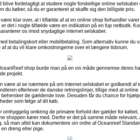
d blive fordelagtigt at studere nogle forskellige online selskaber
 du køber, så du er garanteret at skaffe sig den billigste pris.
re klar over, at i tilfælde af at en online shop forhandler varer 
 er det i nogle tilfælde være en indikation på en fup netbutik. Ko
aranterer os imod snydagtige internet selskaber.
med betalingskort eller mobilbetaling. Som alternativ kunne du v
ælde af at du vil klare omkostningerne over et længere tidsrum.
 OceanReef shop burde man på en vis måde gennemse deres han
de projekt.
n være at se nærmere på om internet selskabet er godkendt af e-
handleren efterlever de danske retningslinjer, tillige med at onli
om behersker de gældende love. Desuden får du chance for hjælp
gheder som følge af dit køb.
 er omhyggelig omkring de primære forhold der gælder for købet, 
ine shoppen kører med. Derfor er det på samme måde relevant, 
ring, så man altid kan dokumentere sin ordre af Oceanreef Stand
 en dreng eller pige.