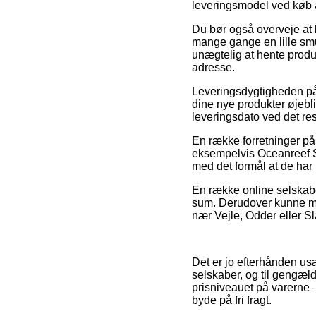
leveringsmodel ved køb 
Du bør også overveje at be
mange gange en lille smul
unægtelig at hente produk
adresse.
Leveringsdygtigheden på 
dine nye produkter øjebli
leveringsdato ved det re
En række forretninger på
eksempelvis Oceanreef St
med det formål at de har m
En række online selskaber
sum. Derudover kunne man
nær Vejle, Odder eller Sl
Det er jo efterhånden usæ
selskaber, og til gengæl
prisniveauet på varerne –
byde på fri fragt.