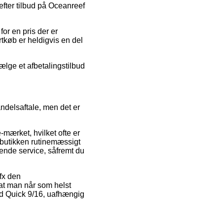
 efter tilbud på Oceanreef
for en pris der er
rtkøb er heldigvis en del
ælge et afbetalingstilbud
delsaftale, men det er
mærket, hvilket ofte er
ne butikken rutinemæssigt
ende service, såfremt du
fx den
at man når som helst
ard Quick 9/16, uafhængig