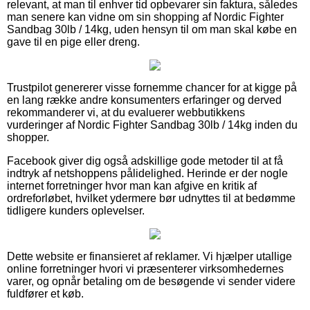
relevant, at man til enhver tid opbevarer sin faktura, således
man senere kan vidne om sin shopping af Nordic Fighter
Sandbag 30lb / 14kg, uden hensyn til om man skal købe en
gave til en pige eller dreng.
Trustpilot genererer visse fornemme chancer for at kigge på
en lang række andre konsumenters erfaringer og derved
rekommanderer vi, at du evaluerer webbutikkens
vurderinger af Nordic Fighter Sandbag 30lb / 14kg inden du
shopper.
Facebook giver dig også adskillige gode metoder til at få
indtryk af netshoppens pålidelighed. Herinde er der nogle
internet forretninger hvor man kan afgive en kritik af
ordreforløbet, hvilket ydermere bør udnyttes til at bedømme
tidligere kunders oplevelser.
Dette website er finansieret af reklamer. Vi hjælper utallige
online forretninger hvori vi præsenterer virksomhedernes
varer, og opnår betaling om de besøgende vi sender videre
fuldfører et køb.