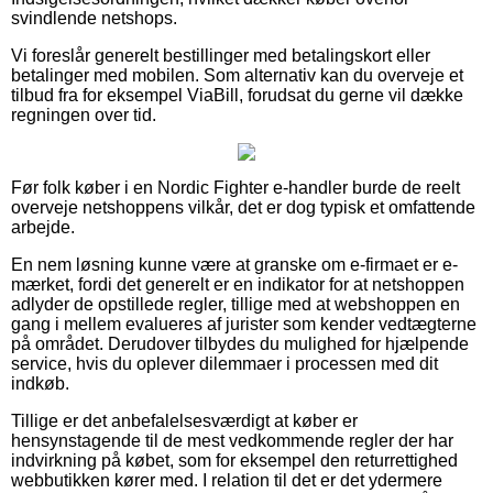
svindlende netshops.
Vi foreslår generelt bestillinger med betalingskort eller
betalinger med mobilen. Som alternativ kan du overveje et
tilbud fra for eksempel ViaBill, forudsat du gerne vil dække
regningen over tid.
Før folk køber i en Nordic Fighter e-handler burde de reelt
overveje netshoppens vilkår, det er dog typisk et omfattende
arbejde.
En nem løsning kunne være at granske om e-firmaet er e-
mærket, fordi det generelt er en indikator for at netshoppen
adlyder de opstillede regler, tillige med at webshoppen en
gang i mellem evalueres af jurister som kender vedtægterne
på området. Derudover tilbydes du mulighed for hjælpende
service, hvis du oplever dilemmaer i processen med dit
indkøb.
Tillige er det anbefalelsesværdigt at køber er
hensynstagende til de mest vedkommende regler der har
indvirkning på købet, som for eksempel den returrettighed
webbutikken kører med. I relation til det er det ydermere