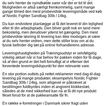
du selv henter de nyindkøbte varer når der er tid til det.
Muligheden er altså særligt fremkommelig, samt mange
gange tilmed den mest prisbevidste leveringsmåde ved køb
af Nordic Fighter Sandbag 30lb / 14kg.
Du kan endvidere planlægge at få det leveret til din lejlighed
eller til din arbejdsplads. Den bliver godt nok en tand mere
bekostelig, men derudover yderst let gængelig. Den mest
prisbevidste løsning til levering kan ikke modsiges at være
at du selv henter ordren, men dette stiller krav om at du
fysisk befinder dig tæt på online forhandlerens adresse.
Leveringshastigheden på Træningsudstyr er selvfølgelig
virkelig aktuel når vi har behov for pakken inden for få dage,
så af den grund er det helt fornuftigt at vi efterser det
forventede leveringstidspunkt for den relevante vare.
En stor portion outlets på nettet reklamerer med dag-til-dag
levering på mange produkter, eksempelvis Nordic Fighter
Sandbag 30lb / 14kg, som alligevel er påkrævet at
bestillingen fuldbyrdes inden et angivent klokkeslæt,
således at de med sikkerhed kan nå at få dit nye produkt
fikset forud for at de pakkeansatte får fri.
En række e-forretninger i Danmark sikrer fragt uden