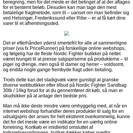
beregning, men for det meste er det betinget af at der aftages
for et bestemt beløb. Desuden kan man tage den mest
betalelige fragtmetode, som tit – uanset om man befinder sig
ved Helsingør, Frederikssund eller Ribe – er at få kørt dine
varer til et afhentningssted.
Det er efterhånden yderst smertefrit for alle at sammenligne
priser (via fx PriceRunner) på forskellige online webshops,
og følgelig har de fleste Nordic Fighter butikker på nettet
været tvunget til at presse salgspriserne på produkterne – til
piger og drenge, men også til damer og herrer – voldsomt,
og endda nogle gange frembyde fragt uden betaling.
Trods dette kan det stadigvæk være gunstigt at granske
diverse webbutikker efter tilbud på Nordic Fighter Sandbag
30lb / 14kg forud for at du gennemfører dit køb, så man er
skudsikker på at antage den bedste pris.
Man må ikke desto mindre være omhyggelig med, at når en
internet webshop forhandler deres produkter til salg for en
udsalgspris der anses for helt ekstremt overkommelig, kunne
det for det meste være en indikator for en uærlig online
forretning. Kortkøb er imidlertid omsluttet af
Indsigelsesordningen, hvilket dækker køber overfor