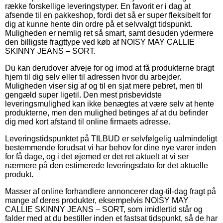
række forskellige leveringstyper. En favorit er i dag at
afsende til en pakkeshop, fordi det så er super fleksibelt for
dig at kunne hente din ordre på et selvvalgt tidspunkt.
Muligheden er nemlig ret så smart, samt desuden ydermere
den billigste fragttype ved køb af NOISY MAY CALLIE
SKINNY JEANS – SORT.
Du kan derudover afveje for og imod at få produkterne bragt
hjem til dig selv eller til adressen hvor du arbejder.
Muligheden viser sig af og til en sjat mere pebret, men til
gengæld super ligetil. Den mest prisbevidste
leveringsmulighed kan ikke benægtes at være selv at hente
produkterne, men den mulighed betinges af at du befinder
dig med kort afstand til online firmaets adresse.
Leveringstidspunktet på TILBUD er selvfølgelig ualmindeligt
bestemmende forudsat vi har behov for dine nye varer inden
for få dage, og i det øjemed er det ret aktuelt at vi ser
nærmere på den estimerede leveringsdato for det aktuelle
produkt.
Masser af online forhandlere annoncerer dag-til-dag fragt på
mange af deres produkter, eksempelvis NOISY MAY
CALLIE SKINNY JEANS – SORT, som imidlertid står og
falder med at du bestiller inden et fastsat tidspunkt, så de har