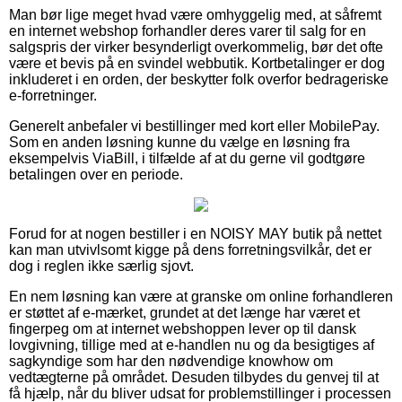
Man bør lige meget hvad være omhyggelig med, at såfremt
en internet webshop forhandler deres varer til salg for en
salgspris der virker besynderligt overkommelig, bør det ofte
være et bevis på en svindel webbutik. Kortbetalinger er dog
inkluderet i en orden, der beskytter folk overfor bedrageriske
e-forretninger.
Generelt anbefaler vi bestillinger med kort eller MobilePay.
Som en anden løsning kunne du vælge en løsning fra
eksempelvis ViaBill, i tilfælde af at du gerne vil godtgøre
betalingen over en periode.
Forud for at nogen bestiller i en NOISY MAY butik på nettet
kan man utvivlsomt kigge på dens forretningsvilkår, det er
dog i reglen ikke særlig sjovt.
En nem løsning kan være at granske om online forhandleren
er støttet af e-mærket, grundet at det længe har været et
fingerpeg om at internet webshoppen lever op til dansk
lovgivning, tillige med at e-handlen nu og da besigtiges af
sagkyndige som har den nødvendige knowhow om
vedtægterne på området. Desuden tilbydes du genvej til at
få hjælp, når du bliver udsat for problemstillinger i processen