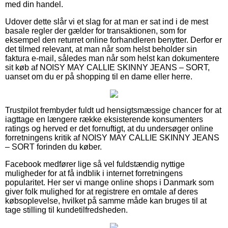
med din handel.
Udover dette slår vi et slag for at man er sat ind i de mest
basale regler der gælder for transaktionen, som for
eksempel den returret online forhandleren benytter. Derfor er
det tilmed relevant, at man når som helst beholder sin
faktura e-mail, således man når som helst kan dokumentere
sit køb af NOISY MAY CALLIE SKINNY JEANS – SORT,
uanset om du er på shopping til en dame eller herre.
Trustpilot frembyder fuldt ud hensigtsmæssige chancer for at
iagttage en længere række eksisterende konsumenters
ratings og herved er det fornuftigt, at du undersøger online
forretningens kritik af NOISY MAY CALLIE SKINNY JEANS
– SORT forinden du køber.
Facebook medfører lige så vel fuldstændig nyttige
muligheder for at få indblik i internet forretningens
popularitet. Her ser vi mange online shops i Danmark som
giver folk mulighed for at registrere en omtale af deres
købsoplevelse, hvilket på samme måde kan bruges til at
tage stilling til kundetilfredsheden.