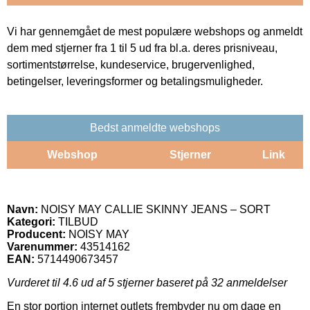
Vi har gennemgået de mest populære webshops og anmeldt
dem med stjerner fra 1 til 5 ud fra bl.a. deres prisniveau,
sortimentstørrelse, kundeservice, brugervenlighed,
betingelser, leveringsformer og betalingsmuligheder.
Bedst anmeldte webshops
Webshop
Stjerner
Link
Navn:
NOISY MAY CALLIE SKINNY JEANS – SORT
Kategori:
TILBUD
Producent:
NOISY MAY
Varenummer:
43514162
EAN:
5714490673457
Vurderet til
4.6
ud af 5 stjerner baseret på
32
anmeldelser
En stor portion internet outlets frembyder nu om dage en