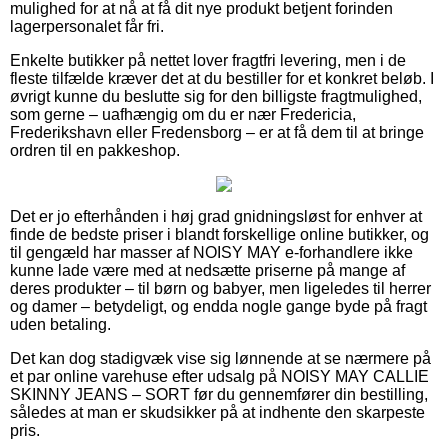
mulighed for at nå at få dit nye produkt betjent forinden
lagerpersonalet får fri.
Enkelte butikker på nettet lover fragtfri levering, men i de
fleste tilfælde kræver det at du bestiller for et konkret beløb. I
øvrigt kunne du beslutte sig for den billigste fragtmulighed,
som gerne – uafhængig om du er nær Fredericia,
Frederikshavn eller Fredensborg – er at få dem til at bringe
ordren til en pakkeshop.
Det er jo efterhånden i høj grad gnidningsløst for enhver at
finde de bedste priser i blandt forskellige online butikker, og
til gengæld har masser af NOISY MAY e-forhandlere ikke
kunne lade være med at nedsætte priserne på mange af
deres produkter – til børn og babyer, men ligeledes til herrer
og damer – betydeligt, og endda nogle gange byde på fragt
uden betaling.
Det kan dog stadigvæk vise sig lønnende at se nærmere på
et par online varehuse efter udsalg på NOISY MAY CALLIE
SKINNY JEANS – SORT før du gennemfører din bestilling,
således at man er skudsikker på at indhente den skarpeste
pris.