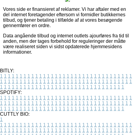
Vores side er finansieret af reklamer. Vi har aftaler med en
del internet foretagender eftersom vi formidler butikkernes
tilbud, og tjener betaling i tilfælde af at vores besøgende
gennemfører en ordre.
Data angående tilbud og internet outlets ajourføres fra tid til
anden, men der tages forbehold for reguleringer der måtte
være realiseret siden vi sidst opdaterede hjemmesidens
informationer.
BITLY:
1
1
1
1
1
1
1
1
1
1
1
1
1
1
1
1
1
1
1
1
1
1
1
1
1
1
1
1
1
1
1
1
1
1
1
1
1
1
1
1
1
1
1
1
1
1
1
1
1
1
1
1
1
1
1
1
1
1
1
1
1
1
1
1
1
1
1
1
1
1
1
1
1
1
1
1
1
1
1
1
1
1
1
1
1
1
1
1
1
1
1
1
1
1
1
1
1
1
1
1
SPOTIFY:
1
1
1
1
1
1
1
1
1
1
1
1
1
1
1
1
1
1
1
1
1
1
1
1
1
1
1
1
1
1
1
1
1
1
1
1
1
1
1
1
1
1
1
1
1
1
1
1
1
1
1
1
1
1
1
1
1
1
1
1
1
1
1
1
1
1
1
1
1
1
1
1
1
1
1
1
1
1
1
1
1
1
1
1
1
1
1
1
1
1
1
1
1
1
1
1
1
1
1
1
CUTTLY BIO:
1
1
1
1
1
1
1
1
1
1
1
1
1
1
1
1
1
1
1
1
1
1
1
1
1
1
1
1
1
1
1
1
1
1
1
1
1
1
1
1
1
1
1
1
1
1
1
1
1
1
1
1
1
1
1
1
1
1
1
1
1
1
1
1
1
1
1
1
1