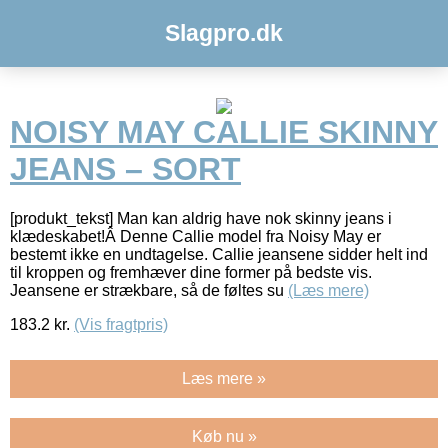
Slagpro.dk
NOISY MAY CALLIE SKINNY
JEANS – SORT
[produkt_tekst] Man kan aldrig have nok skinny jeans i
klædeskabet!Â Denne Callie model fra Noisy May er
bestemt ikke en undtagelse. Callie jeansene sidder helt ind
til kroppen og fremhæver dine former på bedste vis.
Jeansene er strækbare, så de føltes su
(Læs mere)
183.2
kr.
(Vis fragtpris)
Læs mere »
Køb nu »