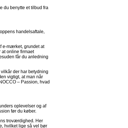
 du benytte et tilbud fra
oppens handelsaftale,
 e-mærket, grundet at
at online firmaet
esuden får du anledning
ilkår der har betydning
den vigtigt, at man når
 af NOCCO – Passion, hvad
kunders oplevelser og af
sion før du køber.
ens troværdighed. Her
, hvilket lige så vel bør