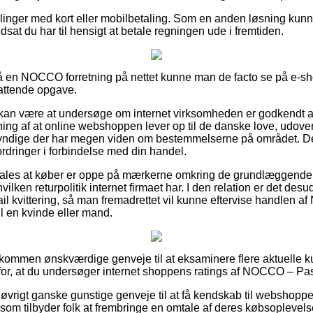
illinger med kort eller mobilbetaling. Som en anden løsning kunne
dsat du har til hensigt at betale regningen ude i fremtiden.
 en NOCCO forretning på nettet kunne man de facto se på e-sh
attende opgave.
an være at undersøge om internet virksomheden er godkendt af
ing af at online webshoppen lever op til de danske love, udover 
gkyndige der har megen viden om bestemmelserne på området. D
fordringer i forbindelse med din handel.
ales at køber er oppe på mærkerne omkring de grundlæggende v
vilken returpolitik internet firmaet har. I den relation er det desu
ail kvittering, så man fremadrettet vil kunne eftervise handlen
l en kvinde eller mand.
uldkommen ønskværdige genveje til at eksaminere flere aktuelle 
g for, at du undersøger internet shoppens ratings af NOCCO – Pas
 øvrigt ganske gunstige genveje til at få kendskab til webshopp
 som tilbyder folk at frembringe en omtale af deres købsoplevelse