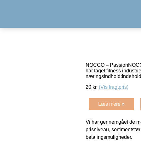
NOCCO – PassionNOCCO B
har taget fitness indust
næringsindhold:Indeholde
20
kr.
(Vis fragtpris)
Læs mere »
Vi har gennemgået de mes
prisniveau, sortimentstø
betalingsmuligheder.