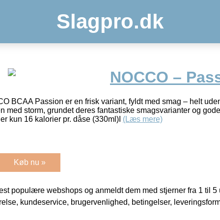
Slagpro.dk
NOCCO – Pass
CAA Passion er en frisk variant, fyldt med smag – helt ude
rien med storm, grundet deres fantastiske smagsvarianter og god
r kun 16 kalorier pr. dåse (330ml)I
(Læs mere)
Køb nu »
t populære webshops og anmeldt dem med stjerner fra 1 til 5 ud
rrelse, kundeservice, brugervenlighed, betingelser, leveringsfor