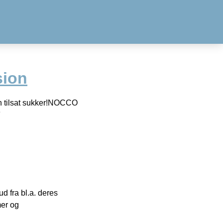
ion
n tilsat sukker!NOCCO
e
 fra bl.a. deres
mer og