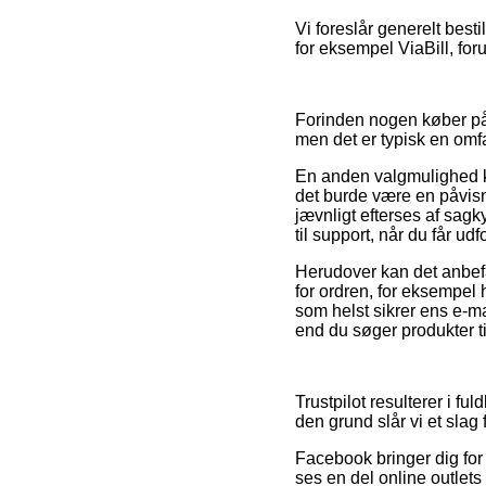
Vi foreslår generelt best
for eksempel ViaBill, foru
Forinden nogen køber på
men det er typisk en omf
En anden valgmulighed k
det burde være en påvisn
jævnligt efterses af sa
til support, når du får ud
Herudover kan det anbef
for ordren, for eksempel h
som helst sikrer ens e-m
end du søger produkter ti
Trustpilot resulterer i f
den grund slår vi et sla
Facebook bringer dig for
ses en del online outlets