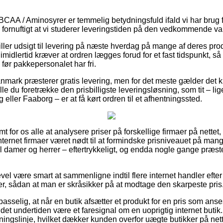
CAA / Aminosyrer er temmelig betydningsfuld ifald vi har brug fo
s fornuftigt at vi studerer leveringstiden på den vedkommende va
iller udsigt til levering på næste hverdag på mange af deres pr
dlertid kræver at ordren lægges forud for et fast tidspunkt, så
 før pakkepersonalet har fri.
anmark præsterer gratis levering, men for det meste gælder det k
ulle du foretrække den prisbilligste leveringsløsning, som tit – l
eller Faaborg – er at få kørt ordren til et afhentningssted.
t for os alle at analysere priser på forskellige firmaer på nettet
ernet firmaer været nødt til at formindske prisniveauet på mange
l damer og herrer – eftertrykkeligt, og endda nogle gange præst
gevel være smart at sammenligne indtil flere internet handler ef
, sådan at man er skråsikker på at modtage den skarpeste pris
sselig, at når en butik afsætter et produkt for en pris som anses 
et undertiden være et faresignal om en uoprigtig internet butik
etningslinje, hvilket dækker kunden overfor uægte butikker på nett