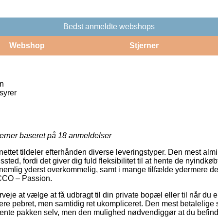
Bedst anmeldte webshops
Webshop
Stjerner
n
syrer
jerner baseret på
18
anmeldelser
nettet tildeler efterhånden diverse leveringstyper. Den mest almin
gssted, fordi det giver dig fuld fleksibilitet til at hente de nyindk
 nemlig yderst overkommelig, samt i mange tilfælde ydermere de
CCO – Passion.
je at vælge at få udbragt til din private bopæl eller til når du 
ere pebret, men samtidig ret ukompliceret. Den mest betalelige s
t hente pakken selv, men den mulighed nødvendiggør at du befinde