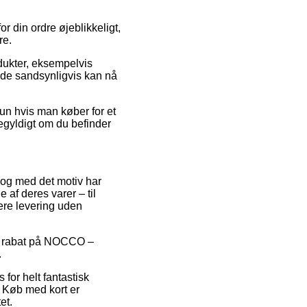
r din ordre øjeblikkeligt,
re.
odukter, eksempelvis
 de sandsynligvis kan nå
un hvis man køber for et
igegyldigt om du befinder
, og med det motiv har
 af deres varer – til
ere levering uden
ter rabat på NOCCO –
.
for helt fantastisk
. Køb med kort er
et.