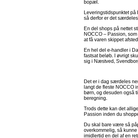
bopæl.
Leveringstidspunktet på B
så derfor er det særdele
En del shops på nettet st
NOCCO – Passion, som imi
at få varen skippet afsted
En hel del e-handler i D
fastsat beløb. I øvrigt sk
sig i Næstved, Svendborg 
Det er i dag særdeles nem
langt de fleste NOCCO int
børn, og desuden også ti
beregning.
Trods dette kan det alli
Passion inden du shopper
Du skal bare være så påpa
overkommelig, så kunne d
imidlertid en del af en r