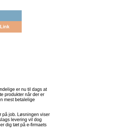
Link
delige er nu til dags at
øbte produkter når der er
n mest betalelige
er på job. Løsningen viser
lags levering vil dog
r dig tæt på e-firmaets