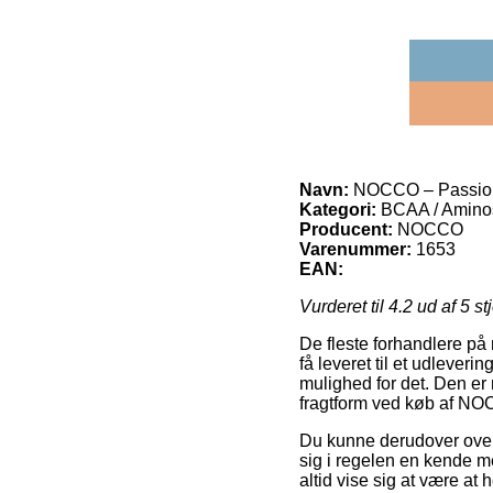
Navn:
NOCCO – Passio
Kategori:
BCAA / Amino
Producent:
NOCCO
Varenummer:
1653
EAN:
Vurderet til
4.2
ud af 5 st
De fleste forhandlere på 
få leveret til et udleverin
mulighed for det. Den er
fragtform ved køb af NO
Du kunne derudover overve
sig i regelen en kende m
altid vise sig at være a