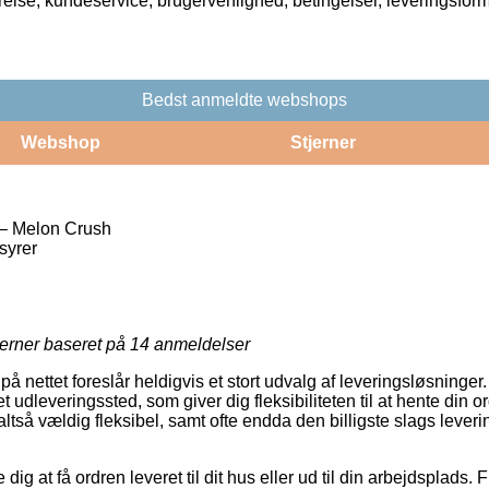
rrelse, kundeservice, brugervenlighed, betingelser, leveringsfor
Bedst anmeldte webshops
Webshop
Stjerner
 Melon Crush
syrer
jerner baseret på
14
anmeldelser
 nettet foreslår heldigvis et stort udvalg af leveringsløsninge
il et udleveringssted, som giver dig fleksibiliteten til at hente din
 altså vældig fleksibel, samt ofte endda den billigste slags lev
dig at få ordren leveret til dit hus eller ud til din arbejdsplads. 