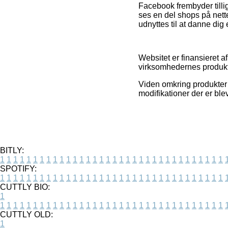
Facebook frembyder tillig
ses en del shops på nette
udnyttes til at danne dig 
Websitet er finansieret 
virksomhedernes produkte
Viden omkring produkter 
modifikationer der er ble
BITLY:
1
1
1
1
1
1
1
1
1
1
1
1
1
1
1
1
1
1
1
1
1
1
1
1
1
1
1
1
1
1
1
1
1
1
SPOTIFY:
1
1
1
1
1
1
1
1
1
1
1
1
1
1
1
1
1
1
1
1
1
1
1
1
1
1
1
1
1
1
1
1
1
1
CUTTLY BIO:
1
1
1
1
1
1
1
1
1
1
1
1
1
1
1
1
1
1
1
1
1
1
1
1
1
1
1
1
1
1
1
1
1
1
1
CUTTLY OLD:
1