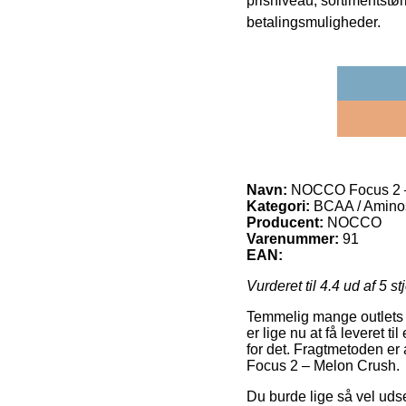
prisniveau, sortimentstø
betalingsmuligheder.
Navn:
NOCCO Focus 2 –
Kategori:
BCAA / Amino
Producent:
NOCCO
Varenummer:
91
EAN:
Vurderet til
4.4
ud af 5 st
Temmelig mange outlets på
er lige nu at få leveret t
for det. Fragtmetoden er
Focus 2 – Melon Crush.
Du burde lige så vel udse 