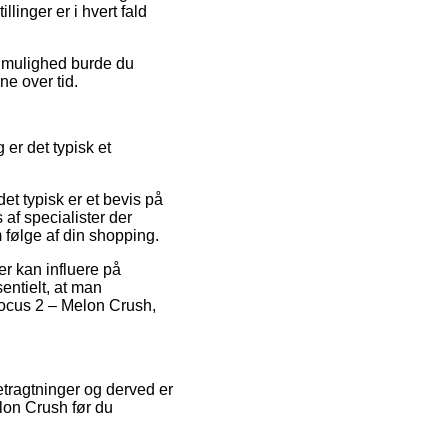
llinger er i hvert fald
v mulighed burde du
ne over tid.
er det typisk et
t typisk er et bevis på
af specialister der
 følge af din shopping.
r kan influere på
entielt, at man
Focus 2 – Melon Crush,
betragtninger og derved er
lon Crush før du