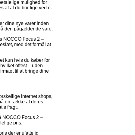
etalelige mulighed for
 af at du bor lige ved e-
er dine nye varer inden
o på den pågældende vare.
lvis NOCCO Focus 2 –
keslæt, med det formål at
t kun hvis du køber for
hvilket oftest – uden
rmaet til at bringe dine
orskellige internet shops,
 på en række af deres
is fragt.
ud på NOCCO Focus 2 –
elige pris.
ris der er ufattelig