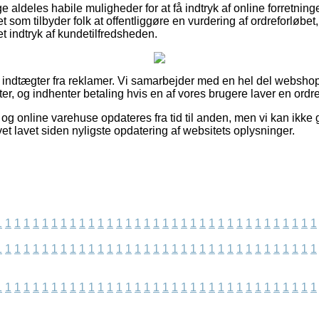
e aldeles habile muligheder for at få indtryk af online forretning
t som tilbyder folk at offentliggøre en vurdering af ordreforløbet
et indtryk af kundetilfredsheden.
af indtægter fra reklamer. Vi samarbejder med en hel del webshop
r, og indhenter betaling hvis en af vores brugere laver en ordre
og online varehuse opdateres fra tid til anden, men vi kan ikke 
vet lavet siden nyligste opdatering af websitets oplysninger.
1
1
1
1
1
1
1
1
1
1
1
1
1
1
1
1
1
1
1
1
1
1
1
1
1
1
1
1
1
1
1
1
1
1
1
1
1
1
1
1
1
1
1
1
1
1
1
1
1
1
1
1
1
1
1
1
1
1
1
1
1
1
1
1
1
1
1
1
1
1
1
1
1
1
1
1
1
1
1
1
1
1
1
1
1
1
1
1
1
1
1
1
1
1
1
1
1
1
1
1
1
1
1
1
1