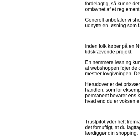
fordelagtig, så kunne det 
omfavnet af et reglement
Generelt anbefaler vi sh
udnytte en løsning som f.
Inden folk køber på en N
tidskrævende projekt.
En nemmere løsning kunne
at webshoppen føjer de op
mestrer lovgivningen. Des
Herudover er det prisvær
handlen, som for eksempel
permanent bevarer ens k
hvad end du er voksen ell
Trustpilot yder helt fremr
det fornuftigt, at du ia
færdiggør din shopping.