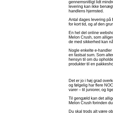
gennemsnitligt lidt mind
levering kan ikke benægt
handlens hjemsted.
Antal dages levering på
for kort tid, og af den g
En hel del online websho
Melon Crush, som alligeve
de med sikkerhed kan nå a
Nogle enkelte e-handler 
en fastsat sum. Som alter
hensyn til om du opholder
produkter til en pakkesh
Det er jo i høj grad overk
og følgelig har flere NOC
varer – til juniorer, og l
Til gengæld kan det allig
Melon Crush forinden du p
Du skal trods alt være obs