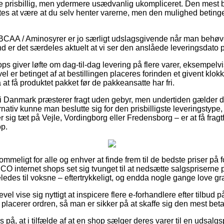
re prisbillig, men ydermere usædvanlig ukompliceret. Den mest b
es at være at du selv henter varerne, men den mulighed betinges
 BCAA / Aminosyrer er jo særligt udslagsgivende når man behøv
rund er det særdeles aktuelt at vi ser den anslåede leveringsdat
ps giver løfte om dag-til-dag levering på flere varer, eksempe
l er betinget af at bestillingen placeres forinden et givent klok
t få produktet pakket før de pakkeansatte har fri.
i Danmark præsterer fragt uden gebyr, men undertiden gælder de
nativ kunne man beslutte sig for den prisbilligste leveringstype, 
 sig tæt på Vejle, Vordingborg eller Fredensborg – er at få fragtfi
op.
ommeligt for alle og enhver at finde frem til de bedste priser på f
CO internet shops set sig tvunget til at nedsætte salgspriserne
igeledes til voksne – eftertrykkeligt, og endda nogle gange love grat
evel vise sig nyttigt at inspicere flere e-forhandlere efter tilb
lacerer ordren, så man er sikker på at skaffe sig den mest betal
 på, at i tilfælde af at en shop sælger deres varer til en udsalgsp