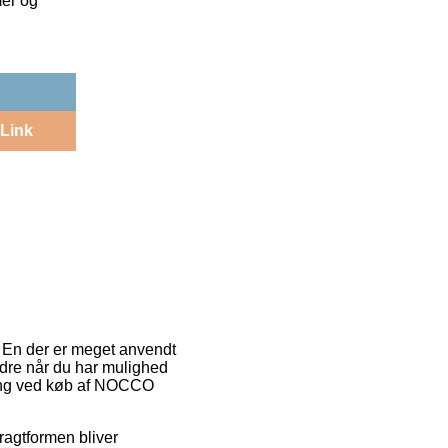
mer og
Link
r. En der er meget anvendt
 ordre når du har mulighed
ering ved køb af NOCCO
Fragtformen bliver