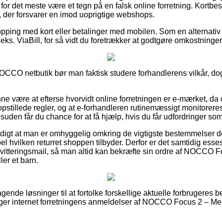
for det meste være et tegn på en falsk online forretning. Kortbesti
, der forsvarer en imod uoprigtige webshops.
opping med kort eller betalinger med mobilen. Som en alternati
eks. ViaBill, for så vidt du foretrækker at godtgøre omkostninger
OCCO netbutik bør man faktisk studere forhandlerens vilkår, dog 
 være at efterse hvorvidt online forretningen er e-mærket, da de
stillede regler, og at e-forhandleren rutinemæssigt monitoreres 
uden får du chance for at få hjælp, hvis du får udfordringer som
digt at man er omhyggelig omkring de vigtigste bestemmelser de
 hvilken returret shoppen tilbyder. Derfor er det samtidig esses
vitteringsmail, så man altid kan bekræfte sin ordre af NOCCO 
er et barn.
agende løsninger til at fortolke forskellige aktuelle forbrugeres 
gttager internet forretningens anmeldelser af NOCCO Focus 2 – Me