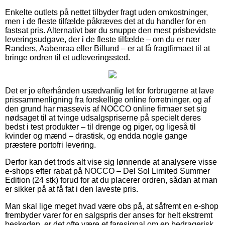
Enkelte outlets på nettet tilbyder fragt uden omkostninger,
men i de fleste tilfælde påkræves det at du handler for en
fastsat pris. Alternativt bør du snuppe den mest prisbevidste
leveringsudgave, der i de fleste tilfælde – om du er nær
Randers, Aabenraa eller Billund – er at få fragtfirmaet til at
bringe ordren til et udleveringssted.
Det er jo efterhånden usædvanlig let for forbrugerne at lave
prissammenligning fra forskellige online forretninger, og af
den grund har massevis af NOCCO online firmaer set sig
nødsaget til at tvinge udsalgspriserne på specielt deres
bedst i test produkter – til drenge og piger, og ligeså til
kvinder og mænd – drastisk, og endda nogle gange
præstere portofri levering.
Derfor kan det trods alt vise sig lønnende at analysere visse
e-shops efter rabat på NOCCO – Del Sol Limited Summer
Edition (24 stk) forud for at du placerer ordren, sådan at man
er sikker på at få fat i den laveste pris.
Man skal lige meget hvad være obs på, at såfremt en e-shop
frembyder varer for en salgspris der anses for helt ekstremt
beskeden, er det ofte være et faresignal om en bedragerisk