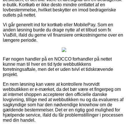
e-butik. Kortkøb er ikke desto mindre omfattet af en
lovbestemmelse, hvilket beskytter en imod bedrageriske
outlets på nettet.
Vi går generelt ind for kortkøb eller MobilePay. Som en
anden løsning burde du drage nytte af et tilbud som fx
ViaBill, ifald du gerne vil finansiere omkostningerne over en
længere periode.
Før nogen handler på en NOCCO forhandler på nettet
kunne man til hver en tid tyde webbutikkens
forretningsaftale, men det er uden tvivl et tidskrævende
projekt.
En nem løsning kan være at kontrollere hvorvidt
webbutikken er e-mærket, da det bør være et fingerpeg om
at internet shoppen accepterer den officielle danske
lovgivning, tillige med at webbutikken nu og da evalueres af
sagkyndige som har den nødvendige knowhow om de
gældende bestemmelser. Det er en rigtig god mulighed for
hjælpende service, ifald du får problemstillinger i processen
med din handel.