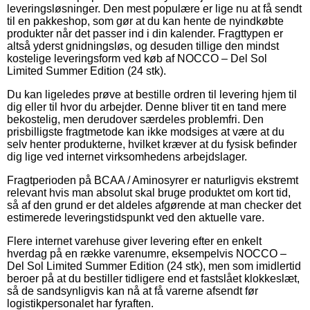
leveringsløsninger. Den mest populære er lige nu at få sendt
til en pakkeshop, som gør at du kan hente de nyindkøbte
produkter når det passer ind i din kalender. Fragttypen er
altså yderst gnidningsløs, og desuden tillige den mindst
kostelige leveringsform ved køb af NOCCO – Del Sol
Limited Summer Edition (24 stk).
Du kan ligeledes prøve at bestille ordren til levering hjem til
dig eller til hvor du arbejder. Denne bliver tit en tand mere
bekostelig, men derudover særdeles problemfri. Den
prisbilligste fragtmetode kan ikke modsiges at være at du
selv henter produkterne, hvilket kræver at du fysisk befinder
dig lige ved internet virksomhedens arbejdslager.
Fragtperioden på BCAA / Aminosyrer er naturligvis ekstremt
relevant hvis man absolut skal bruge produktet om kort tid,
så af den grund er det aldeles afgørende at man checker det
estimerede leveringstidspunkt ved den aktuelle vare.
Flere internet varehuse giver levering efter en enkelt
hverdag på en række varenumre, eksempelvis NOCCO –
Del Sol Limited Summer Edition (24 stk), men som imidlertid
beroer på at du bestiller tidligere end et fastslået klokkeslæt,
så de sandsynligvis kan nå at få varerne afsendt før
logistikpersonalet har fyraften.