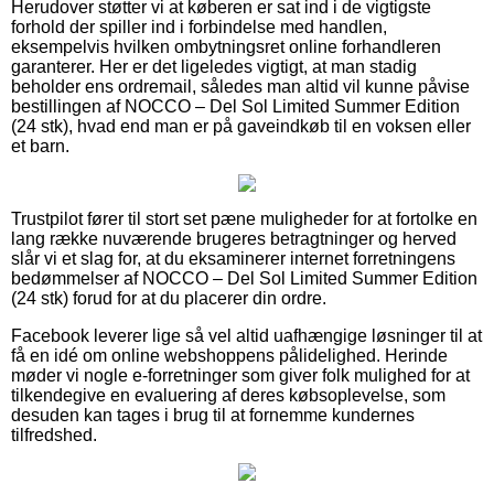
Herudover støtter vi at køberen er sat ind i de vigtigste
forhold der spiller ind i forbindelse med handlen,
eksempelvis hvilken ombytningsret online forhandleren
garanterer. Her er det ligeledes vigtigt, at man stadig
beholder ens ordremail, således man altid vil kunne påvise
bestillingen af NOCCO – Del Sol Limited Summer Edition
(24 stk), hvad end man er på gaveindkøb til en voksen eller
et barn.
Trustpilot fører til stort set pæne muligheder for at fortolke en
lang række nuværende brugeres betragtninger og herved
slår vi et slag for, at du eksaminerer internet forretningens
bedømmelser af NOCCO – Del Sol Limited Summer Edition
(24 stk) forud for at du placerer din ordre.
Facebook leverer lige så vel altid uafhængige løsninger til at
få en idé om online webshoppens pålidelighed. Herinde
møder vi nogle e-forretninger som giver folk mulighed for at
tilkendegive en evaluering af deres købsoplevelse, som
desuden kan tages i brug til at fornemme kundernes
tilfredshed.