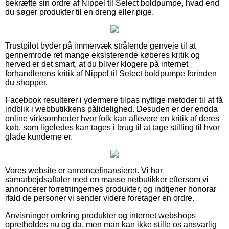
bekræfte sin ordre af Nippel til Select boldpumpe, hvad end
du søger produkter til en dreng eller pige.
Trustpilot byder på immervæk strålende genveje til at
gennemrode ret mange eksisterende køberes kritik og
herved er det smart, at du bliver klogere på internet
forhandlerens kritik af Nippel til Select boldpumpe forinden
du shopper.
Facebook resulterer i ydermere tilpas nyttige metoder til at få
indblik i webbutikkens pålidelighed. Desuden er der endda
online virksomheder hvor folk kan aflevere en kritik af deres
køb, som ligeledes kan tages i brug til at tage stilling til hvor
glade kunderne er.
Vores website er annoncefinansieret. Vi har
samarbejdsaftaler med en masse netbutikker eftersom vi
annoncerer forretningernes produkter, og indtjener honorar
ifald de personer vi sender videre foretager en ordre.
Anvisninger omkring produkter og internet webshops
opretholdes nu og da, men man kan ikke stille os ansvarlig