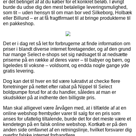
er det betinget af at du køber for et konkret beløb. I øvrigt
burde du udse dig den mest betalelige leveringsmulighed,
som tit – uden hensyn til om man bor ved Silkeborg, Holbæk
eller Billund – er at få fragtfirmaet til at bringe produkterne til
en pakkeshop.
Det er i dag ret så let for forbrugerne at finde information om
priser i blandt diverse internet foretagender, og af den grund
har mange Select e-shops set sig nødsaget til at nedsætte
priserne på en række af deres varer – til babyer og børn, og
ligeledes til voksne – voldsomt, og endda nogle gange yde
gratis levering.
Dog kan det til hver en tid være lukrativt at checke flere
forretninger på nettet efter rabat på Nippel til Select
boldpumpe forud for at du handler, således at man er
skudsikker på at indhente den billigste pris.
Man skal alligevel være årvågen med, at i tilfælde af at en
online webshop frembyder varer til salg for en pris som
anses for ufattelig tiltalende, burde det for det meste være et
kendetegn på en falsk online webshop. Kortkøb er på den
anden side omfavnet af en retningslinje, hvilket forsvarer dig
overfor falske internet forhandlere.