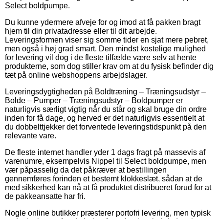
Select boldpumpe.
Du kunne ydermere afveje for og imod at få pakken bragt
hjem til din privatadresse eller til dit arbejde.
Leveringsformen viser sig somme tider en sjat mere pebret,
men også i høj grad smart. Den mindst kostelige mulighed
for levering vil dog i de fleste tilfælde være selv at hente
produkterne, som dog stiller krav om at du fysisk befinder dig
tæt på online webshoppens arbejdslager.
Leveringsdygtigheden på Boldtræning – Træningsudstyr –
Bolde – Pumper – Træningsudstyr – Boldpumper er
naturligvis særligt vigtig når du står og skal bruge din ordre
inden for få dage, og herved er det naturligvis essentielt at
du dobbelttjekker det forventede leveringstidspunkt på den
relevante vare.
De fleste internet handler yder 1 dags fragt på massevis af
varenumre, eksempelvis Nippel til Select boldpumpe, men
vær påpasselig da det påkræver at bestillingen
gennemføres forinden et bestemt klokkeslæt, sådan at de
med sikkerhed kan nå at få produktet distribueret forud for at
de pakkeansatte har fri.
Nogle online butikker præsterer portofri levering, men typisk