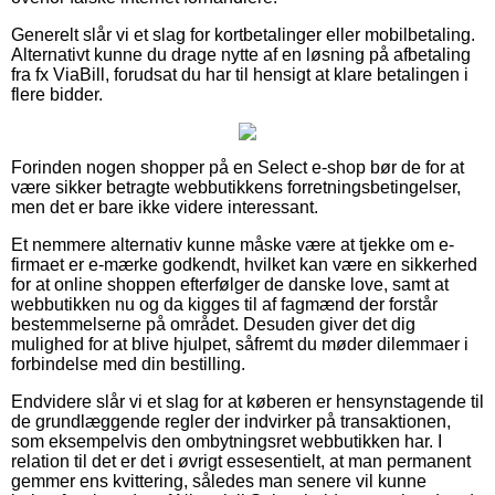
Generelt slår vi et slag for kortbetalinger eller mobilbetaling.
Alternativt kunne du drage nytte af en løsning på afbetaling
fra fx ViaBill, forudsat du har til hensigt at klare betalingen i
flere bidder.
Forinden nogen shopper på en Select e-shop bør de for at
være sikker betragte webbutikkens forretningsbetingelser,
men det er bare ikke videre interessant.
Et nemmere alternativ kunne måske være at tjekke om e-
firmaet er e-mærke godkendt, hvilket kan være en sikkerhed
for at online shoppen efterfølger de danske love, samt at
webbutikken nu og da kigges til af fagmænd der forstår
bestemmelserne på området. Desuden giver det dig
mulighed for at blive hjulpet, såfremt du møder dilemmaer i
forbindelse med din bestilling.
Endvidere slår vi et slag for at køberen er hensynstagende til
de grundlæggende regler der indvirker på transaktionen,
som eksempelvis den ombytningsret webbutikken har. I
relation til det er det i øvrigt essesentielt, at man permanent
gemmer ens kvittering, således man senere vil kunne