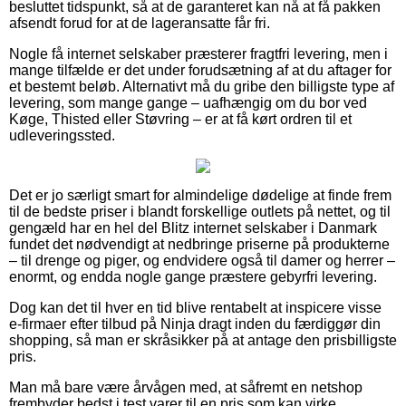
besluttet tidspunkt, så at de garanteret kan nå at få pakken
afsendt forud for at de lageransatte får fri.
Nogle få internet selskaber præsterer fragtfri levering, men i
mange tilfælde er det under forudsætning af at du aftager for
et bestemt beløb. Alternativt må du gribe den billigste type af
levering, som mange gange – uafhængig om du bor ved
Køge, Thisted eller Støvring – er at få kørt ordren til et
udleveringssted.
Det er jo særligt smart for almindelige dødelige at finde frem
til de bedste priser i blandt forskellige outlets på nettet, og til
gengæld har en hel del Blitz internet selskaber i Danmark
fundet det nødvendigt at nedbringe priserne på produkterne
– til drenge og piger, og endvidere også til damer og herrer –
enormt, og endda nogle gange præstere gebyrfri levering.
Dog kan det til hver en tid blive rentabelt at inspicere visse
e-firmaer efter tilbud på Ninja dragt inden du færdiggør din
shopping, så man er skråsikker på at antage den prisbilligste
pris.
Man må bare være årvågen med, at såfremt en netshop
frembyder bedst i test varer til en pris som kan virke