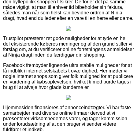
den byttepolitik shoppen tilsikrer. Derfor er det på samme
måde vigtigt, at man til enhver tid bibeholder sin faktura,
således man når som helst kan bevidne ordren af Ninja
dragt, hvad end du leder efter en vare til en herre eller dame.
Trustpilot præsterer ret gode muligheder for at tyde en hel
del eksisterende køberes meninger og af den grund stiller vi
forslag om, at du verificerer online forretningens anmeldelser
af Ninja dragt inden du færdiggør din shopping.
Facebook frembyder lignende ultra stabile muligheder for at
få indblik i internet selskabets troværdighed. Her møder vi
nogle internet shops som giver folk mulighed for at publicere
en vurdering af købsoplevelsen, hvilket tilmed burde tages i
brug til at afveje hvor glade kunderne er.
Hjemmesiden finansieres af annonceindtægter. Vi har faste
samarbejder med diverse online firmaer derved at vi
præsenterer virksomhedernes varer, og tager kommission
under forudsætning af at den bruger vi sender videre
fuldfører et indkøb.