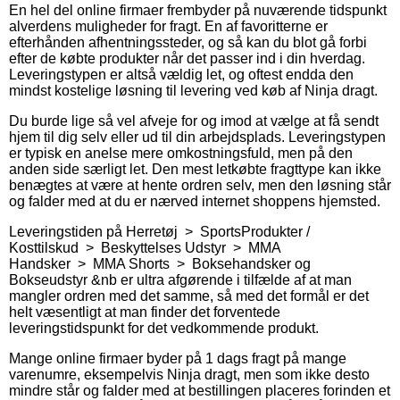
En hel del online firmaer frembyder på nuværende tidspunkt
alverdens muligheder for fragt. En af favoritterne er
efterhånden afhentningssteder, og så kan du blot gå forbi
efter de købte produkter når det passer ind i din hverdag.
Leveringstypen er altså vældig let, og oftest endda den
mindst kostelige løsning til levering ved køb af Ninja dragt.
Du burde lige så vel afveje for og imod at vælge at få sendt
hjem til dig selv eller ud til din arbejdsplads. Leveringstypen
er typisk en anelse mere omkostningsfuld, men på den
anden side særligt let. Den mest letkøbte fragttype kan ikke
benægtes at være at hente ordren selv, men den løsning står
og falder med at du er nærved internet shoppens hjemsted.
Leveringstiden på Herretøj > SportsProdukter /
Kosttilskud > Beskyttelses Udstyr > MMA
Handsker > MMA Shorts > Boksehandsker og
Bokseudstyr &nb er ultra afgørende i tilfælde af at man
mangler ordren med det samme, så med det formål er det
helt væsentligt at man finder det forventede
leveringstidspunkt for det vedkommende produkt.
Mange online firmaer byder på 1 dags fragt på mange
varenumre, eksempelvis Ninja dragt, men som ikke desto
mindre står og falder med at bestillingen placeres forinden et