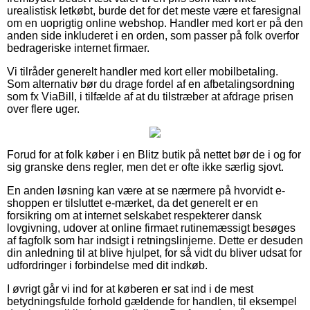
urealistisk letkøbt, burde det for det meste være et faresignal
om en uoprigtig online webshop. Handler med kort er på den
anden side inkluderet i en orden, som passer på folk overfor
bedrageriske internet firmaer.
Vi tilråder generelt handler med kort eller mobilbetaling.
Som alternativ bør du drage fordel af en afbetalingsordning
som fx ViaBill, i tilfælde af at du tilstræber at afdrage prisen
over flere uger.
Forud for at folk køber i en Blitz butik på nettet bør de i og for
sig granske dens regler, men det er ofte ikke særlig sjovt.
En anden løsning kan være at se nærmere på hvorvidt e-
shoppen er tilsluttet e-mærket, da det generelt er en
forsikring om at internet selskabet respekterer dansk
lovgivning, udover at online firmaet rutinemæssigt besøges
af fagfolk som har indsigt i retningslinjerne. Dette er desuden
din anledning til at blive hjulpet, for så vidt du bliver udsat for
udfordringer i forbindelse med dit indkøb.
I øvrigt går vi ind for at køberen er sat ind i de mest
betydningsfulde forhold gældende for handlen, til eksempel