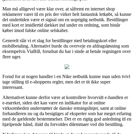
Man må alligevel være klar over, at såfremt en internet shop
reklamerer varer til en pris der virker helt fantastisk letkøbt, så kunne
det undertiden være et signal om en uoprigtig netbutik. Bestillinger
med kort er imidlertid dækket ind under en ordning, som bistår
køber imod falske online selskaber.
Generelt slår vi et slag for bestillinger med betalingskort eller
mobilbetaling. Alternativt burde du overveje en afdragsløsning som
eksempelvis ViaBill, forudsat du har i sinde at betale regningen over
flere uger.
Forud for at nogen handler i en Nike netbutik kunne man uden tvivl
tage stilling til e-shoppens regler, men det er tit ikke super
interessant.
Alternativet kunne derfor være at kontrollere hvorvidt e-handlen er
e-mærket, siden det kan være en indikator for at online
virksomheden understøtter de danske retningslinjer, samt at online
forhandleren nu og da besigtiges af eksperter som har meget erfaring
med de gældende bestemmelser. Det er en rigtig god anledning til en
hjælpende hånd, ifald du forvoldes dilemmaer ved din bestilling.