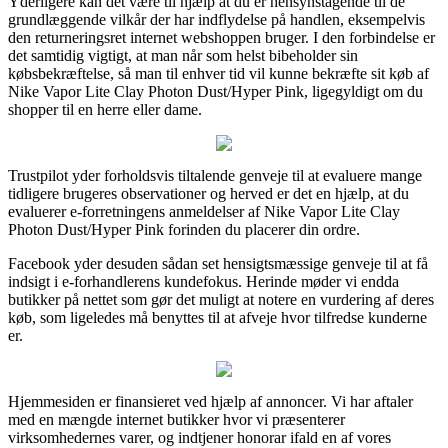
Yderligere kan det være til hjælp at du er hensynstagende til de
grundlæggende vilkår der har indflydelse på handlen, eksempelvis
den returneringsret internet webshoppen bruger. I den forbindelse er
det samtidig vigtigt, at man når som helst bibeholder sin
købsbekræftelse, så man til enhver tid vil kunne bekræfte sit køb af
Nike Vapor Lite Clay Photon Dust/Hyper Pink, ligegyldigt om du
shopper til en herre eller dame.
Trustpilot yder forholdsvis tiltalende genveje til at evaluere mange
tidligere brugeres observationer og herved er det en hjælp, at du
evaluerer e-forretningens anmeldelser af Nike Vapor Lite Clay
Photon Dust/Hyper Pink forinden du placerer din ordre.
Facebook yder desuden sådan set hensigtsmæssige genveje til at få
indsigt i e-forhandlerens kundefokus. Herinde møder vi endda
butikker på nettet som gør det muligt at notere en vurdering af deres
køb, som ligeledes må benyttes til at afveje hvor tilfredse kunderne
er.
Hjemmesiden er finansieret ved hjælp af annoncer. Vi har aftaler
med en mængde internet butikker hvor vi præsenterer
virksomhedernes varer, og indtjener honorar ifald en af vores