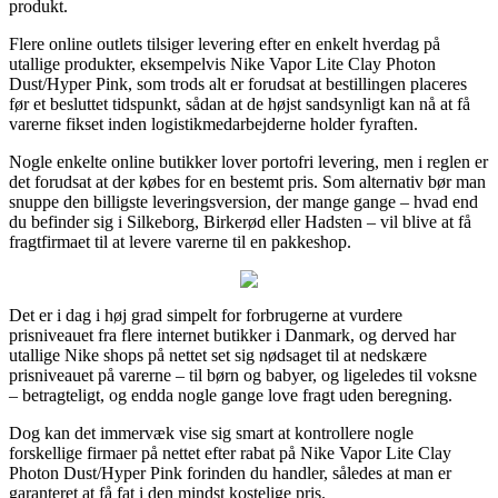
produkt.
Flere online outlets tilsiger levering efter en enkelt hverdag på
utallige produkter, eksempelvis Nike Vapor Lite Clay Photon
Dust/Hyper Pink, som trods alt er forudsat at bestillingen placeres
før et besluttet tidspunkt, sådan at de højst sandsynligt kan nå at få
varerne fikset inden logistikmedarbejderne holder fyraften.
Nogle enkelte online butikker lover portofri levering, men i reglen er
det forudsat at der købes for en bestemt pris. Som alternativ bør man
snuppe den billigste leveringsversion, der mange gange – hvad end
du befinder sig i Silkeborg, Birkerød eller Hadsten – vil blive at få
fragtfirmaet til at levere varerne til en pakkeshop.
Det er i dag i høj grad simpelt for forbrugerne at vurdere
prisniveauet fra flere internet butikker i Danmark, og derved har
utallige Nike shops på nettet set sig nødsaget til at nedskære
prisniveauet på varerne – til børn og babyer, og ligeledes til voksne
– betragteligt, og endda nogle gange love fragt uden beregning.
Dog kan det immervæk vise sig smart at kontrollere nogle
forskellige firmaer på nettet efter rabat på Nike Vapor Lite Clay
Photon Dust/Hyper Pink forinden du handler, således at man er
garanteret at få fat i den mindst kostelige pris.