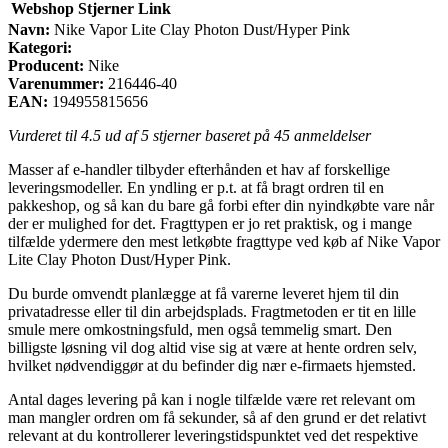
Webshop
Stjerner
Link
Navn:
Nike Vapor Lite Clay Photon Dust/Hyper Pink
Kategori:
Producent:
Nike
Varenummer:
216446-40
EAN:
194955815656
Vurderet til
4.5
ud af 5 stjerner baseret på
45
anmeldelser
Masser af e-handler tilbyder efterhånden et hav af forskellige
leveringsmodeller. En yndling er p.t. at få bragt ordren til en
pakkeshop, og så kan du bare gå forbi efter din nyindkøbte vare når
der er mulighed for det. Fragttypen er jo ret praktisk, og i mange
tilfælde ydermere den mest letkøbte fragttype ved køb af Nike Vapor
Lite Clay Photon Dust/Hyper Pink.
Du burde omvendt planlægge at få varerne leveret hjem til din
privatadresse eller til din arbejdsplads. Fragtmetoden er tit en lille
smule mere omkostningsfuld, men også temmelig smart. Den
billigste løsning vil dog altid vise sig at være at hente ordren selv,
hvilket nødvendiggør at du befinder dig nær e-firmaets hjemsted.
Antal dages levering på kan i nogle tilfælde være ret relevant om
man mangler ordren om få sekunder, så af den grund er det relativt
relevant at du kontrollerer leveringstidspunktet ved det respektive