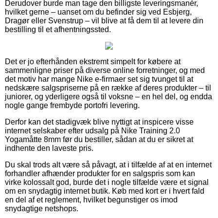
Derudover burde man tage den billigste leveringsmanér,
hvilket gerne – uanset om du befinder sig ved Esbjerg,
Dragør eller Svenstrup – vil blive at få dem til at levere din
bestilling til et afhentningssted.
Det er jo efterhånden ekstremt simpelt for købere at
sammenligne priser på diverse online forretninger, og med
det motiv har mange Nike e-firmaer set sig tvunget til at
nedskære salgspriserne på en række af deres produkter – til
juniorer, og yderligere også til voksne – en hel del, og endda
nogle gange frembyde portofri levering.
Derfor kan det stadigvæk blive nyttigt at inspicere visse
internet selskaber efter udsalg på Nike Training 2.0
Yogamåtte 8mm før du bestiller, sådan at du er sikret at
indhente den laveste pris.
Du skal trods alt være så påvagt, at i tilfælde af at en internet
forhandler afhænder produkter for en salgspris som kan
virke kolossalt god, burde det i nogle tilfælde være et signal
om en snydagtig internet butik. Køb med kort er i hvert fald
en del af et reglement, hvilket begunstiger os imod
snydagtige netshops.