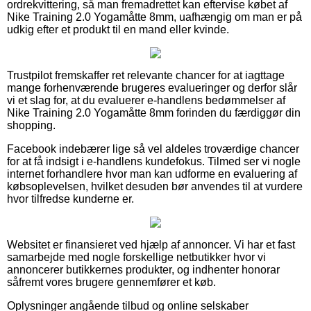
ordrekvittering, så man fremadrettet kan eftervise købet af
Nike Training 2.0 Yogamåtte 8mm, uafhængig om man er på
udkig efter et produkt til en mand eller kvinde.
Trustpilot fremskaffer ret relevante chancer for at iagttage
mange forhenværende brugeres evalueringer og derfor slår
vi et slag for, at du evaluerer e-handlens bedømmelser af
Nike Training 2.0 Yogamåtte 8mm forinden du færdiggør din
shopping.
Facebook indebærer lige så vel aldeles troværdige chancer
for at få indsigt i e-handlens kundefokus. Tilmed ser vi nogle
internet forhandlere hvor man kan udforme en evaluering af
købsoplevelsen, hvilket desuden bør anvendes til at vurdere
hvor tilfredse kunderne er.
Websitet er finansieret ved hjælp af annoncer. Vi har et fast
samarbejde med nogle forskellige netbutikker hvor vi
annoncerer butikkernes produkter, og indhenter honorar
såfremt vores brugere gennemfører et køb.
Oplysninger angående tilbud og online selskaber