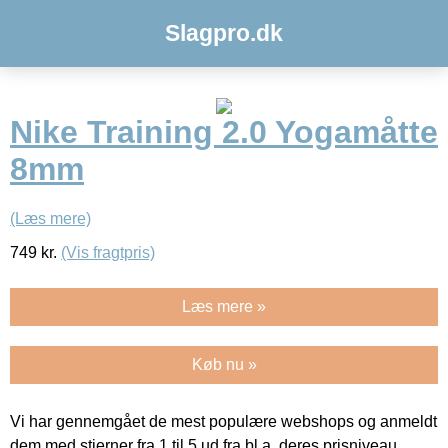
Slagpro.dk
Nike Training 2.0 Yogamåtte
8mm
(Læs mere)
749
kr.
(Vis fragtpris)
Læs mere »
Køb nu »
Vi har gennemgået de mest populære webshops og anmeldt
dem med stjerner fra 1 til 5 ud fra bl.a. deres prisniveau,