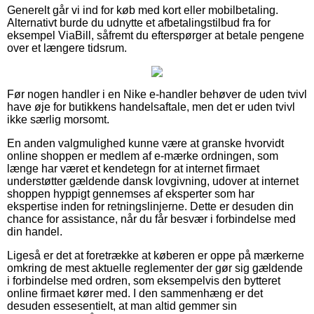
Generelt går vi ind for køb med kort eller mobilbetaling.
Alternativt burde du udnytte et afbetalingstilbud fra for
eksempel ViaBill, såfremt du efterspørger at betale pengene
over et længere tidsrum.
Før nogen handler i en Nike e-handler behøver de uden tvivl
have øje for butikkens handelsaftale, men det er uden tvivl
ikke særlig morsomt.
En anden valgmulighed kunne være at granske hvorvidt
online shoppen er medlem af e-mærke ordningen, som
længe har været et kendetegn for at internet firmaet
understøtter gældende dansk lovgivning, udover at internet
shoppen hyppigt gennemses af eksperter som har
ekspertise inden for retningslinjerne. Dette er desuden din
chance for assistance, når du får besvær i forbindelse med
din handel.
Ligeså er det at foretrække at køberen er oppe på mærkerne
omkring de mest aktuelle reglementer der gør sig gældende
i forbindelse med ordren, som eksempelvis den bytteret
online firmaet kører med. I den sammenhæng er det
desuden essesentielt, at man altid gemmer sin