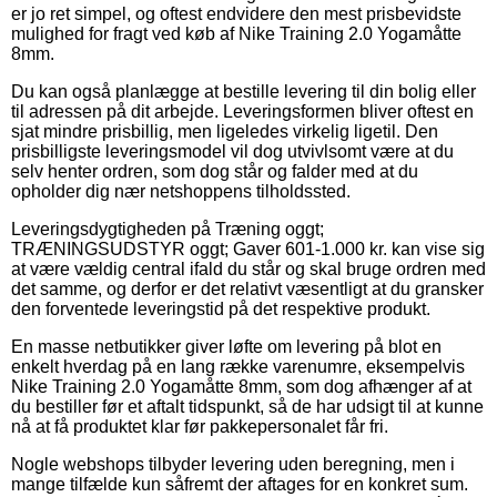
er jo ret simpel, og oftest endvidere den mest prisbevidste
mulighed for fragt ved køb af Nike Training 2.0 Yogamåtte
8mm.
Du kan også planlægge at bestille levering til din bolig eller
til adressen på dit arbejde. Leveringsformen bliver oftest en
sjat mindre prisbillig, men ligeledes virkelig ligetil. Den
prisbilligste leveringsmodel vil dog utvivlsomt være at du
selv henter ordren, som dog står og falder med at du
opholder dig nær netshoppens tilholdssted.
Leveringsdygtigheden på Træning oggt;
TRÆNINGSUDSTYR oggt; Gaver 601-1.000 kr. kan vise sig
at være vældig central ifald du står og skal bruge ordren med
det samme, og derfor er det relativt væsentligt at du gransker
den forventede leveringstid på det respektive produkt.
En masse netbutikker giver løfte om levering på blot en
enkelt hverdag på en lang række varenumre, eksempelvis
Nike Training 2.0 Yogamåtte 8mm, som dog afhænger af at
du bestiller før et aftalt tidspunkt, så de har udsigt til at kunne
nå at få produktet klar før pakkepersonalet får fri.
Nogle webshops tilbyder levering uden beregning, men i
mange tilfælde kun såfremt der aftages for en konkret sum.