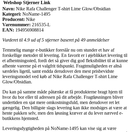
Webshop
Stjerner
Link
Navn:
Nike Rafa Challenger T-shirt Lime Glow/Obsidian
Kategori:
NoName-1495
Producent:
Nike
Varenummer:
216535-L
EAN:
194956908814
Vurderet til
4.9
ud af 5 stjerner baseret på
49
anmeldelser
Temmelig mange e-butikker foreslår nu om stunder et hav af
forskellige metoder til levering. En favorit er i øjeblikket levering til
et afhentningssted, fordi det så giver dig god fleksibilitet til at kunne
afhente varerne på et valgfrit tidspunkt. Fragtmuligheden er altså
særdeles ligetil, samt endda derudover den mest prisbevidste
leveringsmodel ved køb af Nike Rafa Challenger T-shirt Lime
Glow/Obsidian.
Du kan på samme måde påtænke at få produkterne bragt hjem til
hvor du bor eller til adressen på dit arbejde. Fragtløsningen bliver
undertiden en sjat mere omkostningsfuld, men derudover ret let
gængelig. Den billigste slags levering kan ikke modsiges at være at
hente pakken selv, men den løsning kræver at du lever nærved e-
butikkens hjemsted.
Leveringsdygtigheden på NoName-1495 kan vise sig at være