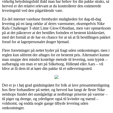
virkelig betydningsfuld ifald man har behov for din pakke straks, så
herved er det relativt relevant at du kontrollerer den estimerede
leveringstid ved den pågældende vare.
En del internet varehuse frembyder muligheden for dag-til-dag
levering på en lang række af deres varenumre, eksempelvis Nike
Rafa Challenger T-shirt Lime Glow/Obsidian, men vær opmærksom
på at det påkræver at der bestilles forinden et bestemt klokkeslæt,
med det formål at de har en chance for at nå at få bestillingen pakket
forud for at lagerpersonalet drager hjemad.
Flere forretninger på nettet byder på fragt uden omkostninger, men i
reglen kun såfremt der aftages for en bestemt pris. Alternativt kunne
man snuppe den mindst kostelige metode til levering, som typisk –
uafhængig om man er tæt på Silkeborg, Hillerød eller Aars – vil
blive at få dem til at køre din pakke til et udleveringssted.
Det er jo i høj grad gnidningsløst for folk at lave prissammenligning
hos flere forhandlere på nettet, og herved har langt de fleste Nike
netshops fundet det uundgåeligt at nedbringe priserne på varerne –
til piger og drenge, og yderligere også til kvinder og mænd –
voldsomt, og endda nogle gange tilbyde levering uden
omkostninger.