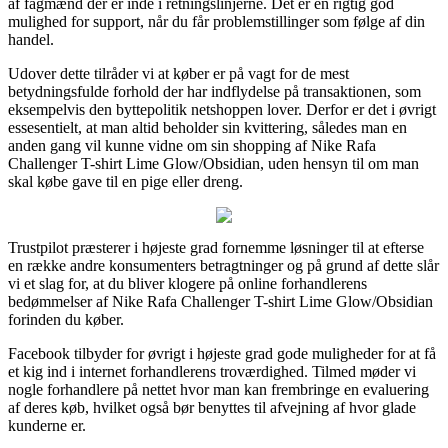
af fagmænd der er inde i retningslinjerne. Det er en rigtig god
mulighed for support, når du får problemstillinger som følge af din
handel.
Udover dette tilråder vi at køber er på vagt for de mest
betydningsfulde forhold der har indflydelse på transaktionen, som
eksempelvis den byttepolitik netshoppen lover. Derfor er det i øvrigt
essesentielt, at man altid beholder sin kvittering, således man en
anden gang vil kunne vidne om sin shopping af Nike Rafa
Challenger T-shirt Lime Glow/Obsidian, uden hensyn til om man
skal købe gave til en pige eller dreng.
Trustpilot præsterer i højeste grad fornemme løsninger til at efterse
en række andre konsumenters betragtninger og på grund af dette slår
vi et slag for, at du bliver klogere på online forhandlerens
bedømmelser af Nike Rafa Challenger T-shirt Lime Glow/Obsidian
forinden du køber.
Facebook tilbyder for øvrigt i højeste grad gode muligheder for at få
et kig ind i internet forhandlerens troværdighed. Tilmed møder vi
nogle forhandlere på nettet hvor man kan frembringe en evaluering
af deres køb, hvilket også bør benyttes til afvejning af hvor glade
kunderne er.