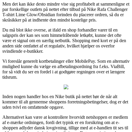
Men det kan ikke desto mindre vise sig profitabelt at sammenligne et
par forskellige outlets på nettet efter tilbud på Nike Rafa Challenger
T-shirt Lime Glow/Obsidian forinden du placerer ordren, så du er
skråsikker på at indhente den mindst kostelige pris.
Du må blot ikke overse, at ifald en shop forhandler varer til en
salgspris der kan ses som himmelråbende letkøbt, kunne det ofte
være et signal om en uærlig netbutik. Shopping med kort er på den
anden side omfattet af et regulativ, hvilket hjælper os overfor
svindlende e-butikker.
Vi foreslår generelt kortbetalinger eller MobilePay. Som en alternativ
mulighed kunne du vælge en afbetalingsordning fra f.eks. ViaBill,
for så vidt du ser en fordel i at godtgøre regningen over et længere
tidsrum.
Inden nogen handler hos en Nike butik på nettet bør de når alt
kommer til alt gennemse shoppens forretningsbetingelser, dog er det
uden tvivl en omfattende opgave.
Alternativet kan være at kontrollere hvorvidt netshoppen er medlem
af e-mærke ordningen, fordi det typisk er en forsikring om at e-
shoppen adlyder dansk lovgivning, tillige med at e-handlen tit ses til