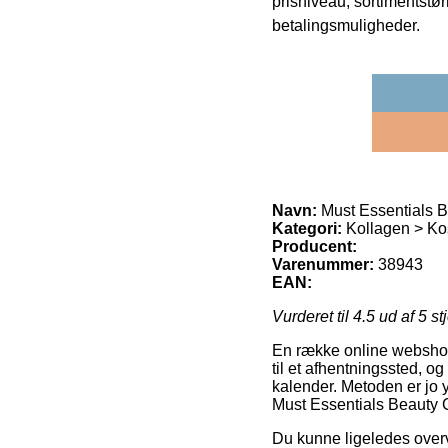
prisniveau, sortimentstø
betalingsmuligheder.
Navn:
Must Essentials B
Kategori:
Kollagen > Kos
Producent:
Varenummer:
38943
EAN:
Vurderet til
4.5
ud af 5 st
En række online webshops
til et afhentningssted, og
kalender. Metoden er jo
Must Essentials Beauty C
Du kunne ligeledes overvej