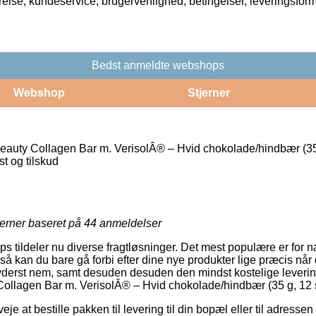
rrelse, kundeservice, brugervenlighed, betingelser, leveringsfor
Bedst anmeldte webshops
Webshop
Stjerner
eauty Collagen Bar m. VerisolÂ® – Hvid chokolade/hindbær (35 
t og tilskud
jerner baseret på
44
anmeldelser
 tildeler nu diverse fragtløsninger. Det mest populære er for n
 så kan du bare gå forbi efter dine nye produkter lige præcis når 
 yderst nem, samt desuden desuden den mindst kostelige leveri
ollagen Bar m. VerisolÂ® – Hvid chokolade/hindbær (35 g, 12 s
e at bestille pakken til levering til din bopæl eller til adressen