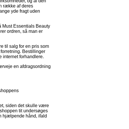
 virksomheder, og af den
en række af deres
gange yde fragt uden
på Must Essentials Beauty
rer ordren, så man er
 til salg for en pris som
orretning. Bestillinger
 internet forhandlere.
verveje en afdragsordning
-shoppens
et, siden det skulle være
ne shoppen tit undersøges
n hjælpende hånd, ifald