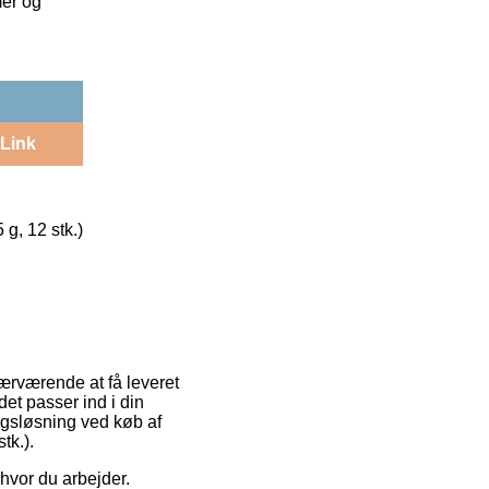
mer og
Link
g, 12 stk.)
ærværende at få leveret
det passer ind i din
ngsløsning ved køb af
tk.).
 hvor du arbejder.