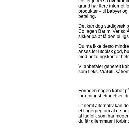
Det er jo ret så overkomm
grund har flere internet 
produkter – til babyer o
betaling.
Det kan dog stadigvæk bl
Collagen Bar m. VerisolÂ
sikker på at få den billigs
Du må ikke desto mindre v
anses for utopisk god, bu
med betalingskort er held
Vi anbefaler generelt kø
som f.eks. ViaBill, såfre
Forinden nogen køber på 
forretningsbetingelser, d
Et nemt alternativ kan de
et fingerpeg om at e-shop
af fagfolk som har megen
du får dilemmaer i forbi