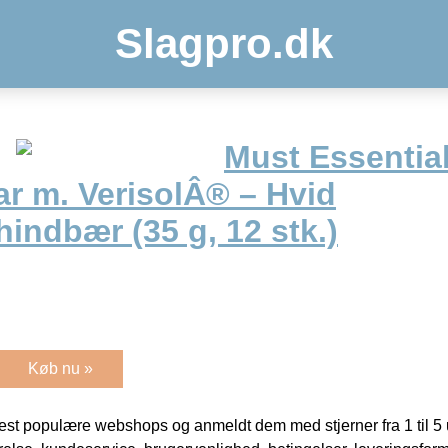
Slagpro.dk
Must Essentia
r m. VerisolÂ® – Hvid
indbær (35 g, 12 stk.)
Køb nu »
t populære webshops og anmeldt dem med stjerner fra 1 til 5 ud