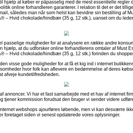
til hjælp at køber er påpasselig med de mest essentielle regler 
litik online forhandleren garanterer. I relation til det er det tilli
mail, således man når som helst kan bevidne sin bestilling af M
® – Hvid chokolade/hindbær (35 g, 12 stk.), uanset om du leder 
del passelige muligheder for at analysere en række andre konsu
en hjælp, at du udforsker online forhandlerens omtaler af Must E
® – Hvid chokolade/hindbær (35 g, 12 stk.) forinden du shopper
en visse gode muligheder for at få et kig ind i internet butikk
rksomheder hvor folk kan aflevere en bedømmelse af deres købs
 at afveje kundetilfredsheden.
 af annoncer. Vi har et fast samarbejde med et hav af internet fir
g tjener kommission forudsat den bruger vi sender videre udfører
 internet webshops ajourføres løbende, men vi kan desværre ikk
er foretaget siden vi senest opdaterede vores oplysninger.