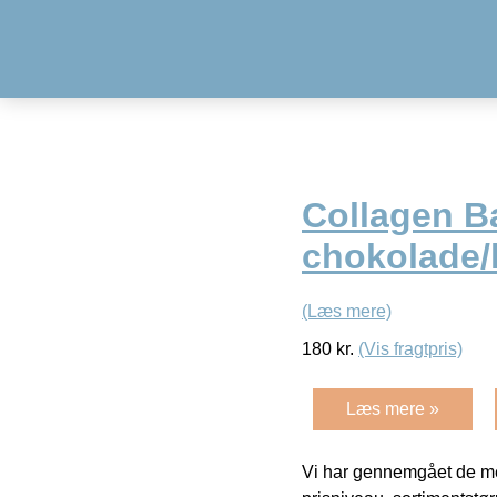
Collagen Ba
chokolade/h
(Læs mere)
180
kr.
(Vis fragtpris)
Læs mere »
Vi har gennemgået de mes