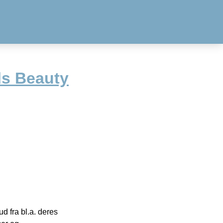
ls Beauty
 fra bl.a. deres