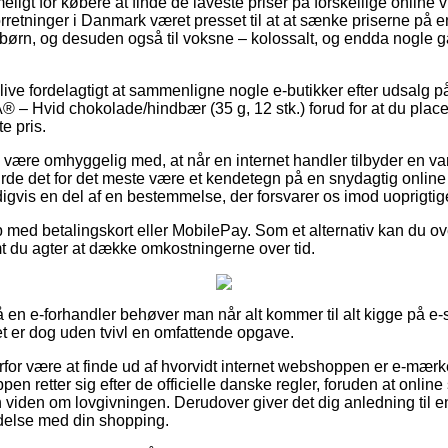
eligt for købere at finde de laveste priser på forskellige online
forretninger i Danmark været presset til at at sænke priserne på 
g børn, og desuden også til voksne – kolossalt, og endda nogle 
ive fordelagtigt at sammenligne nogle e-butikker efter udsalg 
® – Hvid chokolade/hindbær (35 g, 12 stk.) forud for at du place
te pris.
ære omhyggelig med, at når en internet handler tilbyder en vare
rde det for det meste være et kendetegn på en snydagtig online f
igvis en del af en bestemmelse, der forsvarer os imod uoprigtige
b med betalingskort eller MobilePay. Som et alternativ kan du o
mt du agter at dække omkostningerne over tid.
en e-forhandler behøver man når alt kommer til alt kigge på e
et er dog uden tvivl en omfattende opgave.
rfor være at finde ud af hvorvidt internet webshoppen er e-mærk
pen retter sig efter de officielle danske regler, foruden at onli
 viden om lovgivningen. Derudover giver det dig anledning til e
ndelse med din shopping.