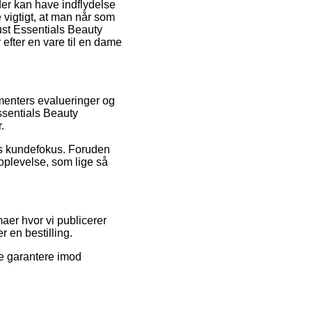
der kan have indflydelse
ge vigtigt, at man når som
ust Essentials Beauty
efter en vare til en dame
menters evalueringer og
ssentials Beauty
.
ens kundefokus. Foruden
oplevelse, som lige så
maer hvor vi publicerer
 en bestilling.
e garantere imod