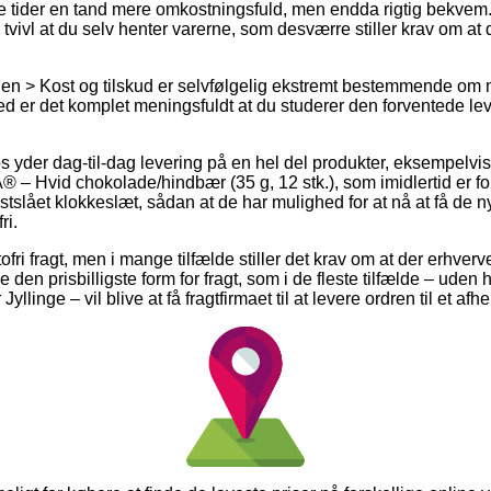
 tider en tand mere omkostningsfuld, men endda rigtig bekvem.
vivl at du selv henter varerne, som desværre stiller krav om at 
gen > Kost og tilskud er selvfølgelig ekstremt bestemmende om
med er det komplet meningsfuldt at du studerer den forventede le
 yder dag-til-dag levering på en hel del produkter, eksempelvi
® – Hvid chokolade/hindbær (35 g, 12 stk.), som imidlertid er f
slået klokkeslæt, sådan at de har mulighed for at nå at få de n
ri.
ofri fragt, men i mange tilfælde stiller det krav om at der erhver
den prisbilligste form for fragt, som i de fleste tilfælde – uden
yllinge – vil blive at få fragtfirmaet til at levere ordren til et af