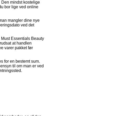
 Den mindst kostelige
du bor lige ved online
 man mangler dine nye
veringsdato ved det
s Must Essentials Beauty
orudsat at handlen
ye varer pakket før
ves for en bestemt sum.
 hensyn til om man er ved
hentningssted.