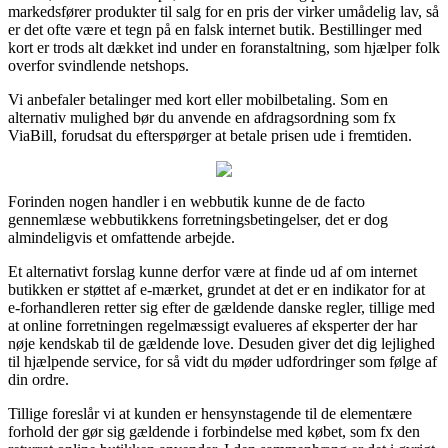
markedsfører produkter til salg for en pris der virker umådelig lav, så
er det ofte være et tegn på en falsk internet butik. Bestillinger med
kort er trods alt dækket ind under en foranstaltning, som hjælper folk
overfor svindlende netshops.
Vi anbefaler betalinger med kort eller mobilbetaling. Som en
alternativ mulighed bør du anvende en afdragsordning som fx
ViaBill, forudsat du efterspørger at betale prisen ude i fremtiden.
Forinden nogen handler i en webbutik kunne de de facto
gennemlæse webbutikkens forretningsbetingelser, det er dog
almindeligvis et omfattende arbejde.
Et alternativt forslag kunne derfor være at finde ud af om internet
butikken er støttet af e-mærket, grundet at det er en indikator for at
e-forhandleren retter sig efter de gældende danske regler, tillige med
at online forretningen regelmæssigt evalueres af eksperter der har
nøje kendskab til de gældende love. Desuden giver det dig lejlighed
til hjælpende service, for så vidt du møder udfordringer som følge af
din ordre.
Tillige foreslår vi at kunden er hensynstagende til de elementære
forhold der gør sig gældende i forbindelse med købet, som fx den