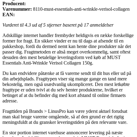
Producent:
Varenummer:
8110-must-essentials-anti-wrinkle-verisol-collagen
EAN:
Vurderet til
4.3
ud af 5 stjerner baseret på
17
anmeldelser
Adskillige internet handler frembyder heldigvis en række forskellige
former for fragt. En sikker vinder er nu til dags at afsende til en
pakkeshop, fordi du dermed nemt kan hente dine produkter når det
passer dig. Fragtmetoden er altså meget overkommelig, samt oftest
desuden den mest betalelige leveringsform ved køb af MUST
Essentials Anti-Wrinkle Verisol Collagen 150g.
Du kan endvidere påtænke at få varerne sendt til dit hus eller ud på
din arbejdsplads. Fragttypen viser sig mange gange en tand mere
bekostelig, men også usædvanlig ukompliceret. Den mest letkøbte
fragttype er uden tvivl at du selv henter produkterne, hvilket er
betinget af at du befinder dig med kort afstand til online firmaets
adresse.
Fragttiden på Brands > LinusPro kan være yderst aktuel forudsat
man skal bruge varerne omgående, så af den grund er det rigtig
meningsfuldt at du gransker leveringstiden på den relevante vare.
En stor portion internet varehuse annoncerer levering på næste