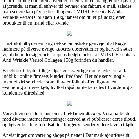
returret online butikken anvender. I den sammenhæng er det i øvrigt
afgørende, at man til enhver tid bevarer ens faktura e-mail, således
man senere kan påvise bestillingen af MUST Essentials Anti-
Wrinkle Verisol Collagen 150g, uanset om du er på udkig efter
produkter til en mand eller kvinde.
Trustpilot tilbyder en lang række fantastiske genveje til at kigge
nærmere på diverse øvrige køberes observationer og herved støtter
vi, at du undersøger netshoppens bedømmelser af MUST Essentials
Anti-Wrinkle Verisol Collagen 150g forinden du handler.
Facebook tilbyder tillige tilpas ønskværdige muligheder for at få
indblik i online firmaets kundetilfredshed. Herinde ser vi nogle
internet virksomheder som tilbyder folk at offentliggøre en
evaluering af deres køb, hvilket også burde benyttes til vurdering af
kundernes tilfredshed.
Vores hjemmeside finansieres af reklameindtægter. Vi samarbejder
med diverse internet forretninger derved at vi publicerer deres tilbud,
og høster betaling forudsat den bruger vi sender videre laver et køb.
Anvisninger om varer og shops på nettet i Danmark ajourføres tit,