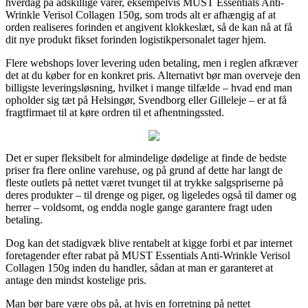
hverdag på adskillige varer, eksempelvis MUST Essentials Anti-
Wrinkle Verisol Collagen 150g, som trods alt er afhængig af at
orden realiseres forinden et angivent klokkeslæt, så de kan nå at få
dit nye produkt fikset forinden logistikpersonalet tager hjem.
Flere webshops lover levering uden betaling, men i reglen afkræver
det at du køber for en konkret pris. Alternativt bør man overveje den
billigste leveringsløsning, hvilket i mange tilfælde – hvad end man
opholder sig tæt på Helsingør, Svendborg eller Gilleleje – er at få
fragtfirmaet til at køre ordren til et afhentningssted.
Det er super fleksibelt for almindelige dødelige at finde de bedste
priser fra flere online varehuse, og på grund af dette har langt de
fleste outlets på nettet været tvunget til at trykke salgspriserne på
deres produkter – til drenge og piger, og ligeledes også til damer og
herrer – voldsomt, og endda nogle gange garantere fragt uden
betaling.
Dog kan det stadigvæk blive rentabelt at kigge forbi et par internet
foretagender efter rabat på MUST Essentials Anti-Wrinkle Verisol
Collagen 150g inden du handler, sådan at man er garanteret at
antage den mindst kostelige pris.
Man bør bare være obs på, at hvis en forretning på nettet