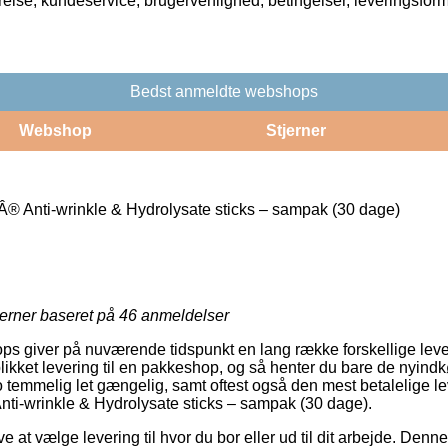
rrelse, kundeservice, brugervenlighed, betingelser, leveringsfor
Bedst anmeldte webshops
Webshop
Stjerner
 Anti-wrinkle & Hydrolysate sticks – sampak (30 dage)
jerner baseret på
46
anmeldelser
s giver på nuværende tidspunkt en lang række forskellige leve
ikket levering til en pakkeshop, og så henter du bare de nyindkø
o temmelig let gængelig, samt oftest også den mest betalelige l
ti-wrinkle & Hydrolysate sticks – sampak (30 dage).
e at vælge levering til hvor du bor eller ud til dit arbejde. Denne