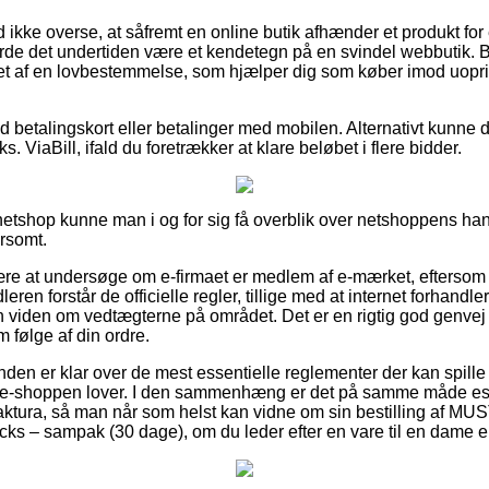
ikke overse, at såfremt en online butik afhænder et produkt for 
burde det undertiden være et kendetegn på en svindel webbutik. B
et af en lovbestemmelse, som hjælper dig som køber imod uoprig
med betalingskort eller betalinger med mobilen. Alternativt kunne
s. ViaBill, ifald du foretrækker at klare beløbet i flere bidder.
 netshop kunne man i og for sig få overblik over netshoppens hand
rsomt.
være at undersøge om e-firmaet er medlem af e-mærket, eftersom
leren forstår de officielle regler, tillige med at internet forhandl
viden om vedtægterne på området. Det er en rigtig god genvej til
m følge af din ordre.
kunden er klar over de mest essentielle reglementer der kan spille
ret e-shoppen lover. I den sammenhæng er det på samme måde es
tura, så man når som helst kan vidne om sin bestilling af MUS
cks – sampak (30 dage), om du leder efter en vare til en dame el