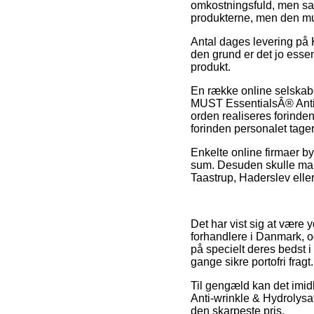
omkostningsfuld, men sam
produkterne, men den mu
Antal dages levering på K
den grund er det jo esse
produkt.
En række online selskabe
MUST EssentialsÂ® Anti-
orden realiseres forinden 
forinden personalet tage
Enkelte online firmaer b
sum. Desuden skulle man 
Taastrup, Haderslev eller 
Det har vist sig at være 
forhandlere i Danmark, og
på specielt deres bedst i
gange sikre portofri fragt.
Til gengæld kan det imidl
Anti-wrinkle & Hydrolysat
den skarpeste pris.