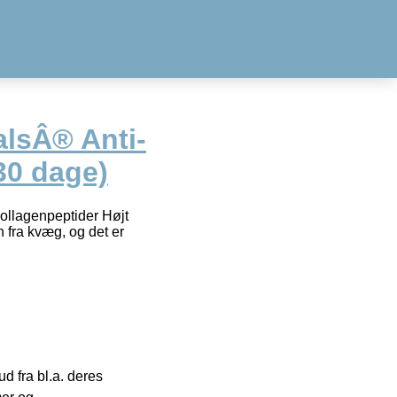
lsÂ® Anti-
30 dage)
ollagenpeptider Højt
 fra kvæg, og det er
 fra bl.a. deres