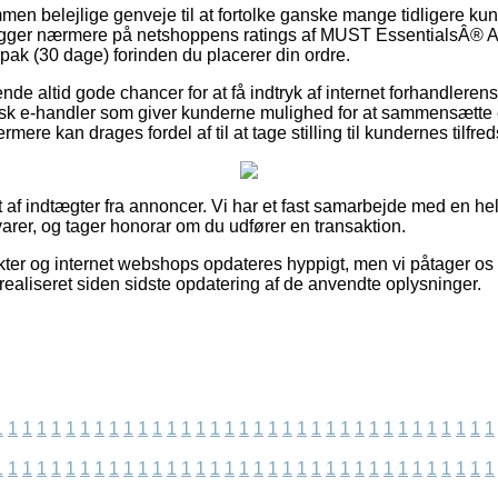
kommen belejlige genveje til at fortolke ganske mange tidligere k
du kigger nærmere på netshoppens ratings af MUST EssentialsÂ® A
pak (30 dage) forinden du placerer din ordre.
rende altid gode chancer for at få indtryk af internet forhandlere
isk e-handler som giver kunderne mulighed for at sammensætt
ere kan drages fordel af til at tage stilling til kundernes tilfre
 af indtægter fra annoncer. Vi har et fast samarbejde med en hel
varer, og tager honorar om du udfører en transaktion.
er og internet webshops opdateres hyppigt, men vi påtager os i
r realiseret siden sidste opdatering af de anvendte oplysninger.
1
1
1
1
1
1
1
1
1
1
1
1
1
1
1
1
1
1
1
1
1
1
1
1
1
1
1
1
1
1
1
1
1
1
1
1
1
1
1
1
1
1
1
1
1
1
1
1
1
1
1
1
1
1
1
1
1
1
1
1
1
1
1
1
1
1
1
1
1
1