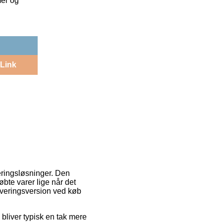
mer og
Link
ringsløsninger. Den
bte varer lige når det
everingsversion ved køb
 bliver typisk en tak mere