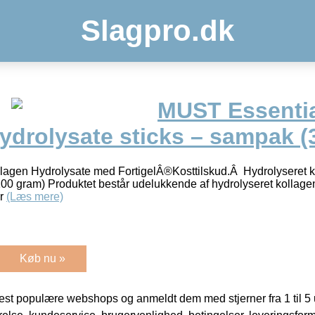
Slagpro.dk
MUST Essentia
ydrolysate sticks – sampak (
gen Hydrolysate med FortigelÂ®Kosttilskud.Â Hydrolyseret k
100 gram) Produktet består udelukkende af hydrolyseret kollagen
or
(Læs mere)
Køb nu »
t populære webshops og anmeldt dem med stjerner fra 1 til 5 ud