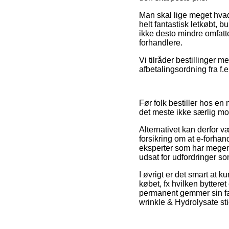
Man skal lige meget hvad 
helt fantastisk letkøbt, 
ikke desto mindre omfatt
forhandlere.
Vi tilråder bestillinger 
afbetalingsordning fra f.ek
Før folk bestiller hos en
det meste ikke særlig mo
Alternativet kan derfor 
forsikring om at e-forhand
eksperter som har megen 
udsat for udfordringer so
I øvrigt er det smart at 
købet, fx hvilken bytte
permanent gemmer sin fak
wrinkle & Hydrolysate sti