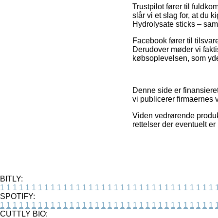
Trustpilot fører til fuld
slår vi et slag for, at 
Hydrolysate sticks – sam
Facebook fører til tilsva
Derudover møder vi fakt
købsoplevelsen, som yderm
Denne side er finansieret
vi publicerer firmaernes 
Viden vedrørende produkt
rettelser der eventuelt e
BITLY:
1
1
1
1
1
1
1
1
1
1
1
1
1
1
1
1
1
1
1
1
1
1
1
1
1
1
1
1
1
1
1
1
1
1
SPOTIFY:
1
1
1
1
1
1
1
1
1
1
1
1
1
1
1
1
1
1
1
1
1
1
1
1
1
1
1
1
1
1
1
1
1
1
CUTTLY BIO: