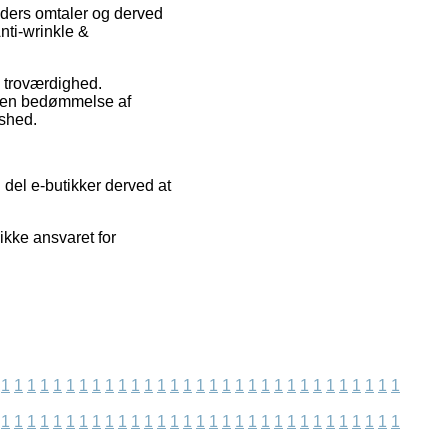
unders omtaler og derved
nti-wrinkle &
ns troværdighed.
e en bedømmelse af
dshed.
 del e-butikker derved at
kke ansvaret for
1
1
1
1
1
1
1
1
1
1
1
1
1
1
1
1
1
1
1
1
1
1
1
1
1
1
1
1
1
1
1
1
1
1
1
1
1
1
1
1
1
1
1
1
1
1
1
1
1
1
1
1
1
1
1
1
1
1
1
1
1
1