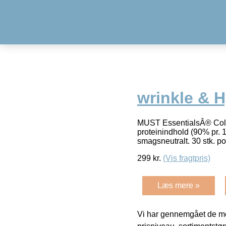
wrinkle & H
MUST EssentialsÂ® Colla
proteinindhold (90% pr. 
smagsneutralt. 30 stk. p
299
kr.
(Vis fragtpris)
Læs mere »
Vi har gennemgået de mes