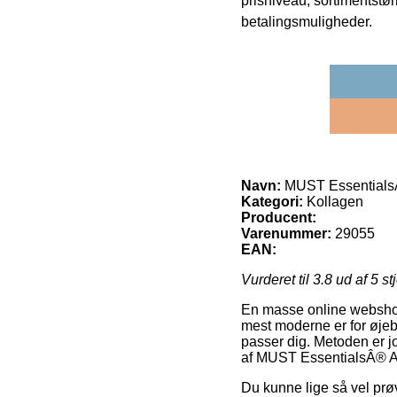
prisniveau, sortimentstø
betalingsmuligheder.
Navn:
MUST EssentialsÂ®
Kategori:
Kollagen
Producent:
Varenummer:
29055
EAN:
Vurderet til
3.8
ud af 5 st
En masse online webshop
mest moderne er for øjebl
passer dig. Metoden er j
af MUST EssentialsÂ® An
Du kunne lige så vel prøv