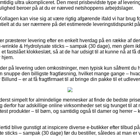
tidig ultra ukompliceret. Den mest prisbevidste type af levering
lighed beroer på at du er nærved netshoppens arbejdslager.
ollagen kan vise sig at være rigtig afgørende ifald vi har brug for
ntielt at du ser nærmere på det estimerede leveringstidspunkt
r præsterer levering efter en enkelt hverdag på en række af de
wrinkle & Hydrolysate sticks – sampak (30 dage), men glem ikk
et fastslået klokkeslæt, så at de har udsigt til at kunne nå at få d
r hjem.
yder på levering uden omkostninger, men typisk kun såfremt du h
snuppe den billigste fragtløsning, hvilket mange gange – hvad 
Billund – er at få fragtfirmaet til at bringe din pakke til et udleve
yderst simpelt for almindelige mennesker at finde de bedste priser 
 derfor har adskillige online virksomheder set sig tvunget til a
 test produkter – til børn, og samtidig også til damer og herrer –
ertid blive gunstigt at inspicere diverse e-butikker efter tilbu
e sticks – sampak (30 dage) før du bestiller, således at man er v