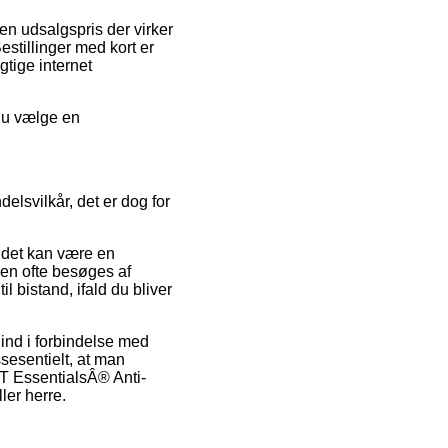
en udsalgspris der virker
estillinger med kort er
tige internet
 du vælge en
elsvilkår, det er dog for
 det kan være en
eren ofte besøges af
 bistand, ifald du bliver
 ind i forbindelse med
sesentielt, at man
T EssentialsÂ® Anti-
ler herre.