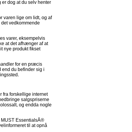
 er dog at du selv henter
 varen lige om lidt, og af
 på det vedkommende
res varer, eksempelvis
e at det afhænger af at
it nye produkt fikset
andler for en præcis
end du befinder sig i
ringssted.
fra forskellige internet
t nedbringe salgspriserne
 kolossalt, og endda nogle
d på MUST EssentialsÂ®
elinformeret til at opnå