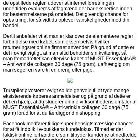
de opstillede regler, udover at internet forretningen
undertiden evalueres af fagmænd der har ekspertise inden
for bestemmelserne på området. Det giver dig chance for
opbakning, for så vidt du oplever vanskeligheder med din
handel.
Dertil anbefaler vi at man er klar over de elementære regler i
forbindelse med købet, som eksempelvis hvilken
returneringsret online firmaet anvender. På grund af dette er
det i øvrigt vigtigt, at man altid beholder sin kvittering, så
man fremadrettet kan eftervise købet af MUST EssentialsÂ®
– Anti-wrinkle collagen 30 dage (75 gram), uafhængig om
man søger en vare til en dreng eller pige.
Trustpilot præsterer evigt solide genveje til at tyde mange
eksisterende køberes anmeldelser og på grund af dette er
det en hjælp, at du studerer online virksomhedens omtaler af
MUST EssentialsÂ® – Anti-wrinkle collagen 30 dage (75
gram) forud for at du færdiggør din shopping.
Facebook medfører tillige super hensigtsmæssige chancer
for at få indblik i e-butikkens kundefokus. Tilmed er der
faktisk online forhandlere som tilbyder kunderne at nedfælde