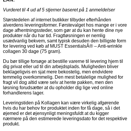
Vurderet til
4
ud af 5 stjerner baseret på
1
anmeldelser
Størstedelen af internet butikker tilbyder efterhånden
alverdens leveringsformer. Førstevalget hos mange er i vore
dage afhentningssteder, som gør at du kan hente dine nye
produkter når du har tid. Fragtløsningen er nemlig
usædvanlig bekvem, samt typisk desuden den billigste form
for levering ved køb af MUST EssentialsÂ® – Anti-wrinkle
collagen 30 dage (75 gram).
Du bør tillige forsøge at bestille varerne til levering hjem til
dig privat eller ud til din arbejdsplads. Muligheden bliver
beklageligvis en sjat mere bekostelig, men endvidere
temmelig overkommelig. Den mest betalelige mulighed for
fragt vil dog altid være selv at hente pakken, men den
løsning forudsætter at du opholder dig lige ved online
forhandlerens lager.
Leveringstiden på Kollagen kan være virkelig afgørende
hvis du har behov for produktet inden for få dage, så i det
øjemed er det øjensynligt meningsfuldt at du kigger
nærmere på den estimerede leveringsdato for det respektive
produkt.