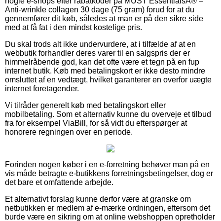
nogle e-shops efter rabatkoder på MUST EssentialsÂ® –
Anti-wrinkle collagen 30 dage (75 gram) forud for at du
gennemfører dit køb, således at man er på den sikre side
med at få fat i den mindst kostelige pris.
Du skal trods alt ikke undervurdere, at i tilfælde af at en
webbutik forhandler deres varer til en salgspris der er
himmelråbende god, kan det ofte være et tegn på en fup
internet butik. Køb med betalingskort er ikke desto mindre
omsluttet af en vedtægt, hvilket garanterer en overfor uægte
internet foretagender.
Vi tilråder generelt køb med betalingskort eller
mobilbetaling. Som et alternativ kunne du overveje et tilbud
fra for eksempel ViaBill, for så vidt du efterspørger at
honorere regningen over en periode.
Forinden nogen køber i en e-forretning behøver man på en
vis måde betragte e-butikkens forretningsbetingelser, dog er
det bare et omfattende arbejde.
Et alternativt forslag kunne derfor være at granske om
netbutikken er medlem af e-mærke ordningen, eftersom det
burde være en sikring om at online webshoppen opretholder