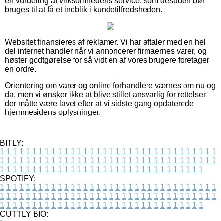
en vurdering af virksomhedens service, som desuden bør
bruges til at få et indblik i kundetilfredsheden.
Websitet finansieres af reklamer. Vi har aftaler med en hel
del internet handler når vi annoncerer firmaernes varer, og
høster godtgørelse for så vidt en af vores brugere foretager
en ordre.
Orientering om varer og online forhandlere værnes om nu og
da, men vi ønsker ikke at blive stillet ansvarlig for rettelser
der måtte være lavet efter at vi sidste gang opdaterede
hjemmesidens oplysninger.
BITLY:
1
1
1
1
1
1
1
1
1
1
1
1
1
1
1
1
1
1
1
1
1
1
1
1
1
1
1
1
1
1
1
1
1
1
1
1
1
1
1
1
1
1
1
1
1
1
1
1
1
1
1
1
1
1
1
1
1
1
1
1
1
1
1
1
1
1
1
1
1
1
1
1
1
1
1
1
1
1
1
1
1
1
1
1
1
1
1
1
1
1
1
1
1
1
1
1
1
1
1
1
SPOTIFY:
1
1
1
1
1
1
1
1
1
1
1
1
1
1
1
1
1
1
1
1
1
1
1
1
1
1
1
1
1
1
1
1
1
1
1
1
1
1
1
1
1
1
1
1
1
1
1
1
1
1
1
1
1
1
1
1
1
1
1
1
1
1
1
1
1
1
1
1
1
1
1
1
1
1
1
1
1
1
1
1
1
1
1
1
1
1
1
1
1
1
1
1
1
1
1
1
1
1
1
1
CUTTLY BIO: