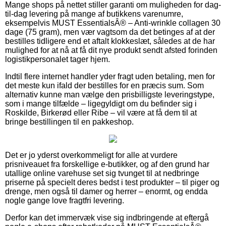
Mange shops på nettet stiller garanti om muligheden for dag-
til-dag levering på mange af butikkens varenumre,
eksempelvis MUST EssentialsÂ® – Anti-wrinkle collagen 30
dage (75 gram), men vær vagtsom da det betinges af at der
bestilles tidligere end et aftalt klokkeslæt, således at de har
mulighed for at nå at få dit nye produkt sendt afsted forinden
logistikpersonalet tager hjem.
Indtil flere internet handler yder fragt uden betaling, men for
det meste kun ifald der bestilles for en præcis sum. Som
alternativ kunne man vælge den prisbilligste leveringstype,
som i mange tilfælde – ligegyldigt om du befinder sig i
Roskilde, Birkerød eller Ribe – vil være at få dem til at
bringe bestillingen til en pakkeshop.
Det er jo yderst overkommeligt for alle at vurdere
prisniveauet fra forskellige e-butikker, og af den grund har
utallige online varehuse set sig tvunget til at nedbringe
priserne på specielt deres bedst i test produkter – til piger og
drenge, men også til damer og herrer – enormt, og endda
nogle gange love fragtfri levering.
Derfor kan det immervæk vise sig indbringende at eftergå