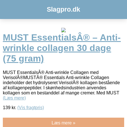
Slagpro.dk
MUST EssentialsÂ® – Anti-
wrinkle collagen 30 dage
(75 gram)
MUST EssentialsÂ® Anti-wrinkle Collagen med
VerisolÂ®MUSTÂ® Essentials Anti-wrinkle Collagen
indeholder det hydrolyseret VerisolÂ® kollagen bestående
af kollagenpeptider. I skønhedsindustrien anvendes
kollagen som en bestanddel af mange cremer. Med MUST
(Læs mere)
139
kr.
(Vis fragtpris)
Læs mere »