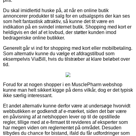
pris.
Du skal imidlertid huske på, at når en online butik
annoncerer produkter til salg for en udsalgspris der kan ses
som helt fantastisk attraktiv, så kunne det tit være en
indikation på en svindel internet butik. Shopping med kort er
heldigvis en del af et lovbud, der støtter kunden imod
bedrageriske online butikker.
Generelt går vi ind for shopping med kort eller mobilbetaling.
Som alternativ kunne du vælge et afdragstilbud som
eksempelvis ViaBill, hvis du tilstræber at klare beløbet over
tid.
Forud for at nogen shopper i en MusclePharm webshop
kunne man helt sikkert kigge på dens vilkår, dog er det typisk
ikke særlig interessant.
Et andet alternativ kunne derfor være at undersøge hvorvidt
webbutikken er godkendt af e-mærket, siden det bør være
en påvisning af at netshoppen lever op til de opstillede
regler, tillige med at e-firmaet tit revideres af eksperter som
har megen viden om reglementet på området. Desuden
tilbydes du chance for bistand, ifald du får udfordringer som