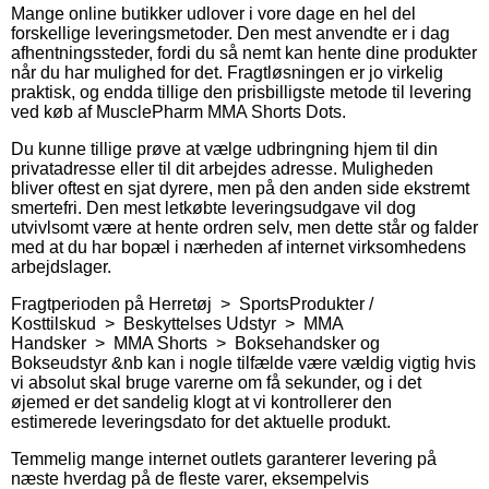
Mange online butikker udlover i vore dage en hel del
forskellige leveringsmetoder. Den mest anvendte er i dag
afhentningssteder, fordi du så nemt kan hente dine produkter
når du har mulighed for det. Fragtløsningen er jo virkelig
praktisk, og endda tillige den prisbilligste metode til levering
ved køb af MusclePharm MMA Shorts Dots.
Du kunne tillige prøve at vælge udbringning hjem til din
privatadresse eller til dit arbejdes adresse. Muligheden
bliver oftest en sjat dyrere, men på den anden side ekstremt
smertefri. Den mest letkøbte leveringsudgave vil dog
utvivlsomt være at hente ordren selv, men dette står og falder
med at du har bopæl i nærheden af internet virksomhedens
arbejdslager.
Fragtperioden på Herretøj > SportsProdukter /
Kosttilskud > Beskyttelses Udstyr > MMA
Handsker > MMA Shorts > Boksehandsker og
Bokseudstyr &nb kan i nogle tilfælde være vældig vigtig hvis
vi absolut skal bruge varerne om få sekunder, og i det
øjemed er det sandelig klogt at vi kontrollerer den
estimerede leveringsdato for det aktuelle produkt.
Temmelig mange internet outlets garanterer levering på
næste hverdag på de fleste varer, eksempelvis