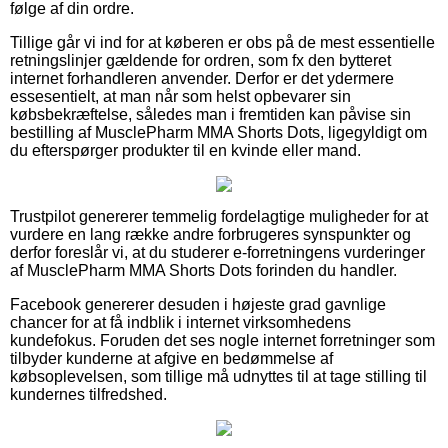
følge af din ordre.
Tillige går vi ind for at køberen er obs på de mest essentielle
retningslinjer gældende for ordren, som fx den bytteret
internet forhandleren anvender. Derfor er det ydermere
essesentielt, at man når som helst opbevarer sin
købsbekræftelse, således man i fremtiden kan påvise sin
bestilling af MusclePharm MMA Shorts Dots, ligegyldigt om
du efterspørger produkter til en kvinde eller mand.
Trustpilot genererer temmelig fordelagtige muligheder for at
vurdere en lang række andre forbrugeres synspunkter og
derfor foreslår vi, at du studerer e-forretningens vurderinger
af MusclePharm MMA Shorts Dots forinden du handler.
Facebook genererer desuden i højeste grad gavnlige
chancer for at få indblik i internet virksomhedens
kundefokus. Foruden det ses nogle internet forretninger som
tilbyder kunderne at afgive en bedømmelse af
købsoplevelsen, som tillige må udnyttes til at tage stilling til
kundernes tilfredshed.