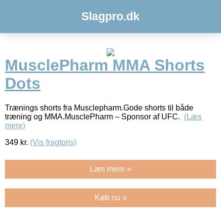
Slagpro.dk
MusclePharm MMA Shorts
Dots
Trænings shorts fra Musclepharm.Gode shorts til både
træning og MMA.MusclePharm – Sponsor af UFC.
(Læs
mere)
349
kr.
(Vis fragtpris)
Læs mere »
Køb nu »