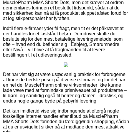
MusclePharm MMA Shorts Dots, men det kræver at ordren
gennemføres forinden et besluttet tidspunkt, sådan at de
med sikkerhed kan nå at få produktet skippet afsted forud for
at logistikpersonalet har fyraften.
Indtil flere e-firmaer yder fri fragt, men tit er det påkrævet at
der handles for et fastslået beløb. Derudover skulle du
beslutte sig for den mest betalelige leveringsmetode, som
ofte – hvad end du befinder sig i Esbjerg, Smørumnedre
eller Nivå – vil blive at få fragtmanden til at levere
bestillingen til et udleveringssted.
Det har vist sig at være usædvanlig praktisk for forbrugerne
at finde de bedste priser på diverse e-firmaer, og for det har
en hel del MusclePharm online virksomheder ikke kunne
lade være med at formindske prisniveauet på produkterne –
til børn, og samtidig også til herrer og damer – drastisk, og
endda nogle gange byde på gebyrfri levering.
Det kan imidlertid vise sig indbringende at eftergå nogle
forskellige internet handler efter tilbud på MusclePharm
MMA Shorts Dots forinden du færdiggør din shopping, sådan
at du er usvigeligt sikker på at modtage den mest attraktive