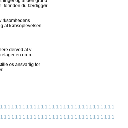
gtninger og af den grund
vel forinden du færdiggør
e virksomhedens
ng af købsoplevelsen,
lere derved at vi
oretager en ordre.
ille os ansvarlig for
r.
1
1
1
1
1
1
1
1
1
1
1
1
1
1
1
1
1
1
1
1
1
1
1
1
1
1
1
1
1
1
1
1
1
1
1
1
1
1
1
1
1
1
1
1
1
1
1
1
1
1
1
1
1
1
1
1
1
1
1
1
1
1