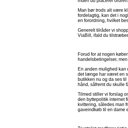
inden du placerer ordren
Man bør trods alt være k
fordelagtig, kan det i nog
en forordning, hvilket be
Generelt tilråder vi shop
ViaBill, ifald du tilstræb
Forud for at nogen køber
handelsbetingelser, men 
En anden mulighed kan de
det længe har været en sik
butikken nu og da ses ti
hånd, såfremt du skulle få
Tilmed stiller vi forslag
den byttepolitik internet
kvittering, således man 
gaveindkøb til en dame el