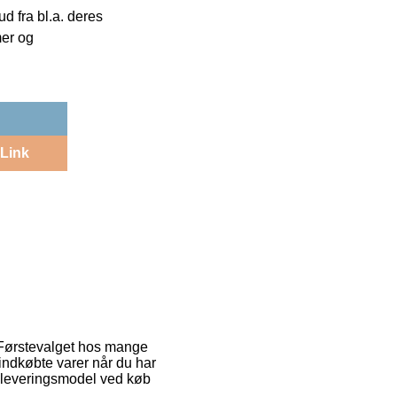
 fra bl.a. deres
mer og
Link
. Førstevalget hos mange
nyindkøbte varer når du har
e leveringsmodel ved køb