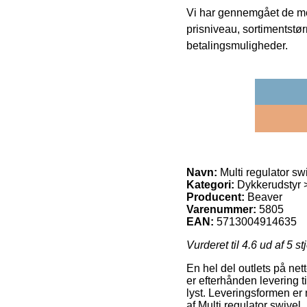
Vi har gennemgået de mes
prisniveau, sortimentstø
betalingsmuligheder.
Navn:
Multi regulator sw
Kategori:
Dykkerudstyr >
Producent:
Beaver
Varenummer:
5805
EAN:
5713004914635
Vurderet til
4.6
ud af 5 st
En hel del outlets på net
er efterhånden levering ti
lyst. Leveringsformen er
af Multi regulator swivel.