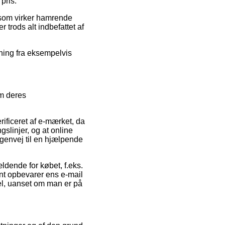
pris.
s som virker hamrende
 trods alt indbefattet af
sning fra eksempelvis
em deres
ificeret af e-mærket, da
gslinjer, og at online
 genvej til en hjælpende
ldende for købet, f.eks.
ent opbevarer ens e-mail
vel, uanset om man er på