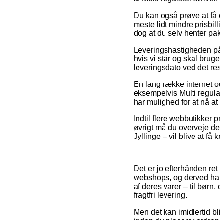
Du kan også prøve at få o
meste lidt mindre prisbil
dog at du selv henter pa
Leveringshastigheden på
hvis vi står og skal brug
leveringsdato ved det re
En lang række internet o
eksempelvis Multi regulat
har mulighed for at nå at 
Indtil flere webbutikker p
øvrigt må du overveje den
Jyllinge – vil blive at få 
Det er jo efterhånden ret
webshops, og derved har 
af deres varer – til børn
fragtfri levering.
Men det kan imidlertid bli