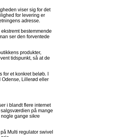
igheden viser sig for det
ighed for levering er
retningens adresse.
re ekstremt bestemmende
t man ser den forventede
butikkens produkter,
vent tidspunkt, så at de
 for et konkret beløb. I
 Odense, Lillerød eller
 i blandt flere internet
ge salgsværdien på mange
a nogle gange sikre
 på Multi regulator swivel