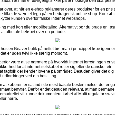
, sådan at man er usvigeligt sikker på at modtage den skarpeste 
lar over, at når en e-shop reklamerer deres produkter for en pri
le tilfælde være et tegn på en bedragerisk online shop. Kortkøb er
skytter kunden overfor falske internet webshops.
ping med kort eller mobilbetaling. Alternativt bør du bruge en lø
er at afbetale beløbet over en periode.
 hos en Beaver butik på nettet bør man i princippet løbe igenn
det er uden tvivl ikke særlig morsomt.
rfor være at se nærmere på hvorvidt internet forretningen er ver
kerhed for at internet selskabet retter sig efter de danske retnin
l af fagfolk der kender lovene på området. Desuden giver det dig
 udfordringer ved din bestilling.
 om at køberen er sat ind i de mest basale bestemmelser der er gæ
 firmaet benytter. Derfor er det desuden relevant, at man perman
fremadrettet vil kunne dokumentere købet af Multi regulator swi
ler herre.