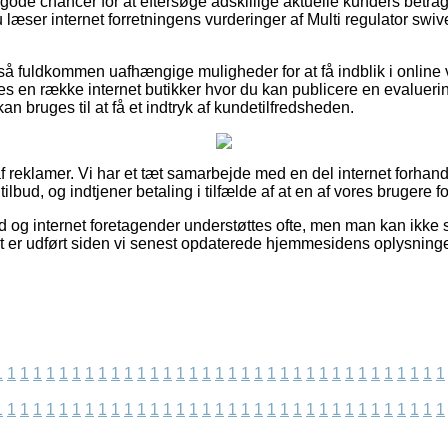
g gode chancer for at eftersøge adskillige aktuelle kunders betra
du læser internet forretningens vurderinger af Multi regulator swi
så fuldkommen uafhængige muligheder for at få indblik i onlin
s en række internet butikker hvor du kan publicere en evalueri
 bruges til at få et indtryk af kundetilfredsheden.
 reklamer. Vi har et tæt samarbejde med en del internet forhand
tilbud, og indtjener betaling i tilfælde af at en af vores brugere f
d og internet foretagender understøttes ofte, men man kan ikke st
elt er udført siden vi senest opdaterede hjemmesidens oplysninge
1
1
1
1
1
1
1
1
1
1
1
1
1
1
1
1
1
1
1
1
1
1
1
1
1
1
1
1
1
1
1
1
1
1
1
1
1
1
1
1
1
1
1
1
1
1
1
1
1
1
1
1
1
1
1
1
1
1
1
1
1
1
1
1
1
1
1
1
1
1