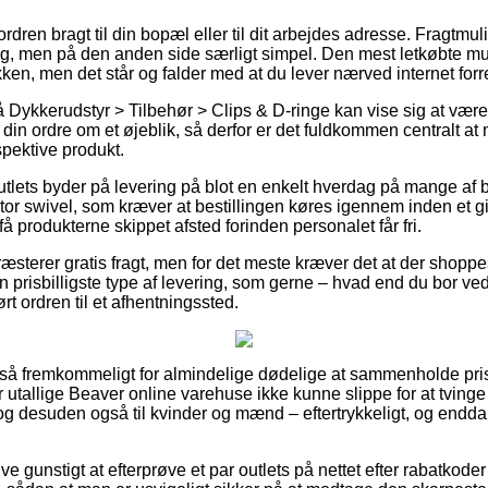
rdren bragt til din bopæl eller til dit arbejdes adresse. Fragtmul
lig, men på den anden side særligt simpel. Den mest letkøbte mul
kken, men det står og falder med at du lever nærved internet for
 Dykkerudstyr > Tilbehør > Clips & D-ringe kan vise sig at væ
e din ordre om et øjeblik, så derfor er det fuldkommen centralt a
spektive produkt.
utlets byder på levering på blot en enkelt hverdag på mange af 
or swivel, som kræver at bestillingen køres igennem inden et gi
få produkterne skippet afsted forinden personalet får fri.
ræsterer gratis fragt, men for det meste kræver det at der shoppes
 prisbilligste type af levering, som gerne – hvad end du bor ved
kørt ordren til et afhentningssted.
 så fremkommeligt for almindelige dødelige at sammenholde priser
utallige Beaver online varehuse ikke kunne slippe for at tvin
, og desuden også til kvinder og mænd – eftertrykkeligt, og endd
ve gunstigt at efterprøve et par outlets på nettet efter rabatkoder