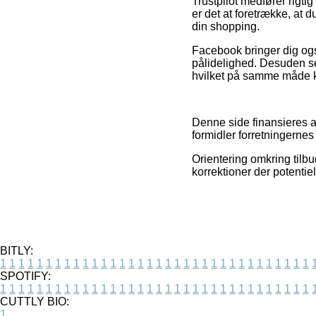
Trustpilot medfører rigti
er det at foretrække, at 
din shopping.
Facebook bringer dig og
pålidelighed. Desuden se
hvilket på samme måde kan
Denne side finansieres af
formidler forretningernes 
Orientering omkring tilbu
korrektioner der potenti
BITLY:
1
1
1
1
1
1
1
1
1
1
1
1
1
1
1
1
1
1
1
1
1
1
1
1
1
1
1
1
1
1
1
1
1
1
SPOTIFY:
1
1
1
1
1
1
1
1
1
1
1
1
1
1
1
1
1
1
1
1
1
1
1
1
1
1
1
1
1
1
1
1
1
1
CUTTLY BIO:
1