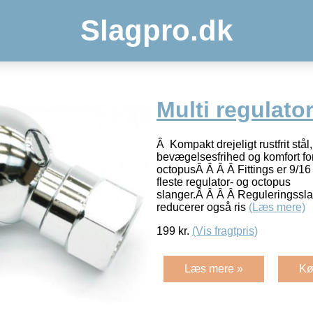
Slagpro.dk
Multi regulato
Â Kompakt drejeligt rustfrit stål
bevægelsesfrihed og komfort for
octopusÂ Â Â Â Fittings er 9/16 
fleste regulator- og octopus
slanger.Â Â Â Â Reguleringssl
reducerer også ris
(Læs mere)
199
kr.
(Vis fragtpris)
Læs mere »
Kø