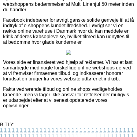
webshoppens bedømmelser af Multi Linehjul 50 meter inden
du handler.
Facebook indebærer for øvrigt ganske solide genveje til at få
indtryk af e-shoppens kundetilfredshed. I øvrigt ser vi en
række online varehuse i Danmark hvor du kan meddele en
kritik af deres købsoplevelse, hvilket tilmed kan udnyttes til
at bedømme hvor glade kunderne er.
Vores side er finansieret ved hjælp af reklamer. Vi har et fast
samarbejde med nogle forskellige online webshops derved
at vi fremviser firmaernes tilbud, og indkasserer honorar
forudsat en bruger fra vores website udfører et indkøb.
Fakta vedrørende tilbud og online shops vedligeholdes
løbende, men vi tager ikke ansvar for rettelser der muligvis
er udarbejdet efter at vi senest opdaterede vores
oplysninger.
BITLY:
1
1
1
1
1
1
1
1
1
1
1
1
1
1
1
1
1
1
1
1
1
1
1
1
1
1
1
1
1
1
1
1
1
1
1
1
1
1
1
1
1
1
1
1
1
1
1
1
1
1
1
1
1
1
1
1
1
1
1
1
1
1
1
1
1
1
1
1