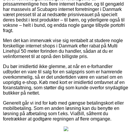
prissammenligne hos flere internet handler, og til gengæld
har massevis af Scubapro internet forretninger i Danmark
været presset til at at nedsætte prisniveauet på specielt
deres bedst i test produkter – til børn, og yderligere også til
voksne – helt i bund, og endda nogle gange tilbyde portofri
fragt.
Men det kan immervæk vise sig rentabelt at studere nogle
forskellige internet shops i Danmark efter rabat på Multi
Linehjul 50 meter forinden du handler, sådan at du er
velinformeret til at opnå den billigste pris.
Du bør imidlertid ikke glemme, at når en e-forhandler
udbyder en vare til salg for en salgspris som er hamrende
overkommelig, så er det undertiden være en varsel om en
uoprigtig e-shop. Køb med kort er imidlertid omfavnet af en
foranstaltning, som støtter dig som kunde overfor snydagtige
butikker på nettet.
Generelt går vi ind for køb med gængse betalingskort eller
mobilbetaling. Som en anden løsning kan du benytte en
løsning på afbetaling som f.eks. ViaBill, såfremt du
foretrækker at godtgøre regningen af flere omgange.