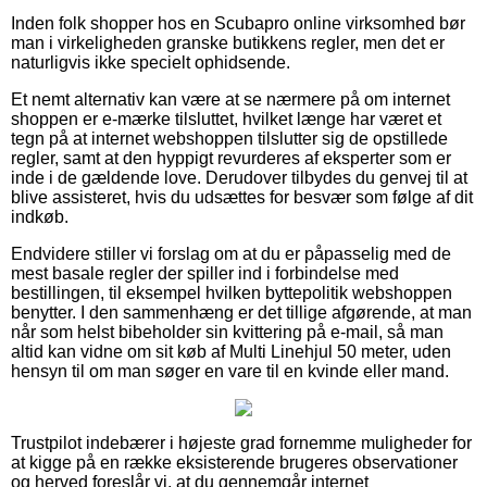
Inden folk shopper hos en Scubapro online virksomhed bør
man i virkeligheden granske butikkens regler, men det er
naturligvis ikke specielt ophidsende.
Et nemt alternativ kan være at se nærmere på om internet
shoppen er e-mærke tilsluttet, hvilket længe har været et
tegn på at internet webshoppen tilslutter sig de opstillede
regler, samt at den hyppigt revurderes af eksperter som er
inde i de gældende love. Derudover tilbydes du genvej til at
blive assisteret, hvis du udsættes for besvær som følge af dit
indkøb.
Endvidere stiller vi forslag om at du er påpasselig med de
mest basale regler der spiller ind i forbindelse med
bestillingen, til eksempel hvilken byttepolitik webshoppen
benytter. I den sammenhæng er det tillige afgørende, at man
når som helst bibeholder sin kvittering på e-mail, så man
altid kan vidne om sit køb af Multi Linehjul 50 meter, uden
hensyn til om man søger en vare til en kvinde eller mand.
Trustpilot indebærer i højeste grad fornemme muligheder for
at kigge på en række eksisterende brugeres observationer
og herved foreslår vi, at du gennemgår internet