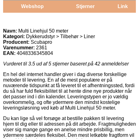
Webshop
Stjerner
Link
Navn:
Multi Linehjul 50 meter
Kategori:
Dykkerudstyr > Tilbehør > Liner
Producent:
Scubapro
Varenummer:
2361
EAN:
4048336345804
Vurderet til
3.5
ud af 5 stjerner baseret på
42
anmeldelser
En hel del internet handler giver i dag diverse forskellige
metoder til levering. En af de mest populære er på
nuværende tidspunkt at få leveret til et afhentningssted, fordi
du så har fuld fleksibilitet til at hente dine nye produkter når
det passer ind i din kalender. Leveringstypen er jo vældig
overkommelig, og ofte ydermere den mindst kostelige
leveringsløsning ved køb af Multi Linehjul 50 meter.
Du kan lige så vel forsøge at bestille pakken til levering
hjem til dig eller til adressen på dit arbejde. Fragtmuligheden
viser sig mange gange en anelse mindre prisbillig, men
ydermere særdeles fleksibel. Den mest letkøbte fragtform vil