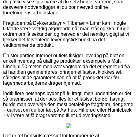
dog altid vise sig at være at du selv henter varerne, som
desværre nødvendiggør at du bor nærved online
forretningens arbejdslager.
Fragttiden på Dykkerudstyr > Tilbehør > Liner kan i nogle
tilfælde være vældig afgørende når man står og skal bruge
ordren om få sekunder, og herved er det nemlig vigtigt at vi
tjekker det forventede leveringstidspunkt på det
vedkommende produkt.
En stor portion internet outlets tilsiger levering på blot en
enkelt hverdag på utallige produkter, eksempelvis Multi
Linehjul 50 meter, men vær vagtsom da det er regnet ud fra
at handlen gemmenføres forinden et fastsat klokkeslæt,
således at de garanteret kan nå at få produktet klar før
lagermedarbejderne drager hjemad.
Indtil flere netshops byder på fri fragt, men undertiden er det
så præmissen at der bestilles for et fastsat beløb. I øvrigt
burde man overveje den mest betalelige fragtform, der gerne
– uanset om du bor tæt på Aarhus, Hillerød eller Humlebæk
– vil være at få bragt varerne til et udleveringssted.
Det er ret hensigtsmæssigt for forbrugerne at