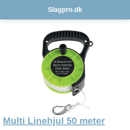
Slagpro.dk
Multi Linehjul 50 meter