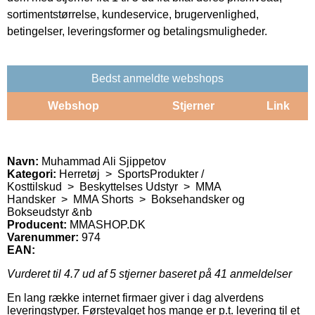
sortimentstørrelse, kundeservice, brugervenlighed,
betingelser, leveringsformer og betalingsmuligheder.
Bedst anmeldte webshops
Webshop
Stjerner
Link
Navn:
Muhammad Ali Sjippetov
Kategori:
Herretøj > SportsProdukter /
Kosttilskud > Beskyttelses Udstyr > MMA
Handsker > MMA Shorts > Boksehandsker og
Bokseudstyr &nb
Producent:
MMASHOP.DK
Varenummer:
974
EAN:
Vurderet til
4.7
ud af 5 stjerner baseret på
41
anmeldelser
En lang række internet firmaer giver i dag alverdens
leveringstyper. Førstevalget hos mange er p.t. levering til et