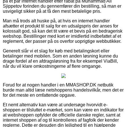
på et par internet handler efter rabat på Muhammad Ali
Sjippetov forinden du gennemfører din bestilling, så man er
usvigeligt sikker på at få den mest betalelige pris.
Man må trods alt huske på, at hvis en internet handler
afsætter et produkt til salg for en udsalgspris der anses for
kolossalt god, så kan det tit være et bevis på en bedragerisk
webshop. Bestillinger med kort er imidlertid indbefattet af et
reglement, der passer på os overfor uoprigtige webbutikker.
Generelt slår vi et slag for køb med betalingskort eller
betalinger med mobilen. Som en anden løsning kunne du
drage fordel af en afdragsløsning fra for eksempel ViaBill,
når du vil klare omkostningerne af flere omgange.
Forud for at nogen handler i en MMASHOP.DK netbutik
burde man altid læse netshoppens handelsvilkår, men det er
for det meste en omfattende opgave.
Et nemt alternativ kan være at undersøge hvorvidt e-
shoppen er tilsluttet e-mærket, som kan være en indikator for
at webshoppen opfylder de officielle danske regler, samt at
internet shoppen af og til kontrolleres af fagfolk der kender
reglerne. Dette er desuden din lejlighed til en hjælpende