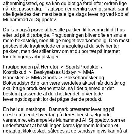
afhentningssted, og så kan du blot gå forbi efter ordren lige
når det passer dig. Fragttypen er nemlig særligt smart, samt
ofte ligeledes den mest betalelige slags levering ved køb af
Muhammad Ali Sjippetov.
Du kan også prøve at bestille pakken til levering til dit hus
eller ud på dit arbejde. Fragtløsningen bliver ofte en smule
mere bekostelig, men tillige meget overkommelig. Den mest
prisbevidste fragtmetode er unægtelig at du selv henter
pakken, men det stiller krav om at du bor tæt på internet
forretningens arbejdslager.
Fragtperioden på Herretøj > SportsProdukter /
Kosttilskud > Beskyttelses Udstyr > MMA
Handsker > MMA Shorts > Boksehandsker og
Bokseudstyr &nb kan være særdeles aktuel når du står og
skal bruge produkterne straks, så i det øjemed er det
bestemt passende at du checker det forventede
leveringstidspunkt for det pågældende produkt.
En hel del netshops i Danmark præsterer levering på
næstkommende hverdag på deres bedst sælgende
varenumre, eksempelvis Muhammad Ali Sjippetov, som er
underforstået at bestillingen køres igennem forinden et
nøjagtigt klokkeslæt, således at de sandsynligvis kan nå at