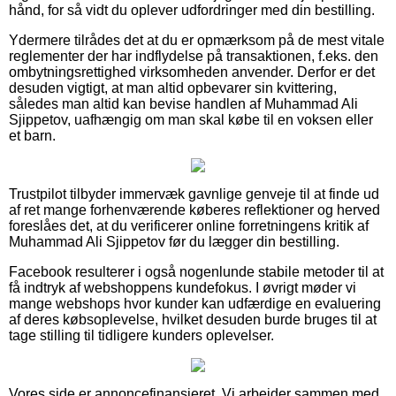
hånd, for så vidt du oplever udfordringer med din bestilling.
Ydermere tilrådes det at du er opmærksom på de mest vitale
reglementer der har indflydelse på transaktionen, f.eks. den
ombytningsrettighed virksomheden anvender. Derfor er det
desuden vigtigt, at man altid opbevarer sin kvittering,
således man altid kan bevise handlen af Muhammad Ali
Sjippetov, uafhængig om man skal købe til en voksen eller
et barn.
Trustpilot tilbyder immervæk gavnlige genveje til at finde ud
af ret mange forhenværende køberes reflektioner og herved
foreslåes det, at du verificerer online forretningens kritik af
Muhammad Ali Sjippetov før du lægger din bestilling.
Facebook resulterer i også nogenlunde stabile metoder til at
få indtryk af webshoppens kundefokus. I øvrigt møder vi
mange webshops hvor kunder kan udfærdige en evaluering
af deres købsoplevelse, hvilket desuden burde bruges til at
tage stilling til tidligere kunders oplevelser.
Vores side er annoncefinansieret. Vi arbejder sammen med