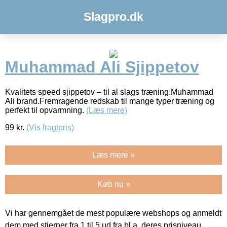
Slagpro.dk
Muhammad Ali Sjippetov
Kvalitets speed sjippetov – til al slags træning.Muhammad
Ali brand.Fremragende redskab til mange typer træning og
perfekt til opvarmning.
(Læs mere)
99
kr.
(Vis fragtpris)
Læs mere »
Køb nu »
Vi har gennemgået de mest populære webshops og anmeldt
dem med stjerner fra 1 til 5 ud fra bl.a. deres prisniveau,