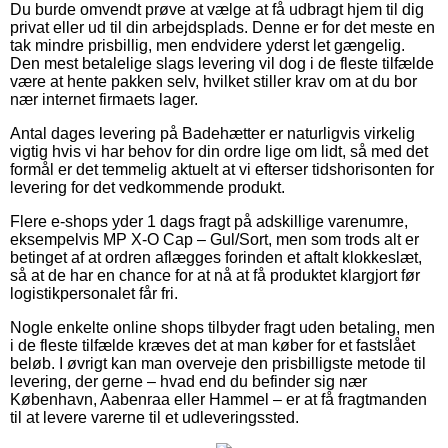
Du burde omvendt prøve at vælge at få udbragt hjem til dig
privat eller ud til din arbejdsplads. Denne er for det meste en
tak mindre prisbillig, men endvidere yderst let gængelig.
Den mest betalelige slags levering vil dog i de fleste tilfælde
være at hente pakken selv, hvilket stiller krav om at du bor
nær internet firmaets lager.
Antal dages levering på Badehætter er naturligvis virkelig
vigtig hvis vi har behov for din ordre lige om lidt, så med det
formål er det temmelig aktuelt at vi efterser tidshorisonten for
levering for det vedkommende produkt.
Flere e-shops yder 1 dags fragt på adskillige varenumre,
eksempelvis MP X-O Cap – Gul/Sort, men som trods alt er
betinget af at ordren aflægges forinden et aftalt klokkeslæt,
så at de har en chance for at nå at få produktet klargjort før
logistikpersonalet får fri.
Nogle enkelte online shops tilbyder fragt uden betaling, men
i de fleste tilfælde kræves det at man køber for et fastslået
beløb. I øvrigt kan man overveje den prisbilligste metode til
levering, der gerne – hvad end du befinder sig nær
København, Aabenraa eller Hammel – er at få fragtmanden
til at levere varerne til et udleveringssted.