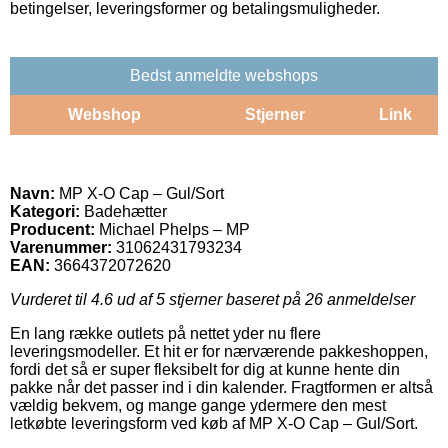
betingelser, leveringsformer og betalingsmuligheder.
Bedst anmeldte webshops
Webshop
Stjerner
Link
Navn:
MP X-O Cap – Gul/Sort
Kategori:
Badehætter
Producent:
Michael Phelps – MP
Varenummer:
31062431793234
EAN:
3664372072620
Vurderet til
4.6
ud af 5 stjerner baseret på
26
anmeldelser
En lang række outlets på nettet yder nu flere
leveringsmodeller. Et hit er for nærværende pakkeshoppen,
fordi det så er super fleksibelt for dig at kunne hente din
pakke når det passer ind i din kalender. Fragtformen er altså
vældig bekvem, og mange gange ydermere den mest
letkøbte leveringsform ved køb af MP X-O Cap – Gul/Sort.