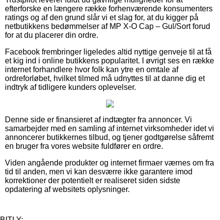
efterforske en længere række forhenværende konsumenters
ratings og af den grund slår vi et slag for, at du kigger på
netbutikkens bedømmelser af MP X-O Cap – Gul/Sort forud
for at du placerer din ordre.
Facebook frembringer ligeledes altid nyttige genveje til at få
et kig ind i online butikkens popularitet. I øvrigt ses en række
internet forhandlere hvor folk kan ytre en omtale af
ordreforløbet, hvilket tilmed må udnyttes til at danne dig et
indtryk af tidligere kunders oplevelser.
Denne side er finansieret af indtægter fra annoncer. Vi
samarbejder med en samling af internet virksomheder idet vi
annoncerer butikkernes tilbud, og tjener godtgørelse såfremt
en bruger fra vores website fuldfører en ordre.
Viden angående produkter og internet firmaer værnes om fra
tid til anden, men vi kan desværre ikke garantere imod
korrektioner der potentielt er realiseret siden sidste
opdatering af websitets oplysninger.
BITLY: