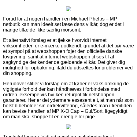
Forud for at nogen handler i en Michael Phelps – MP
netbutik kan man ideelt set læse dens vilkår, dog er det i
mange tilfælde ikke særlig morsomt.
Et alternativt forslag er at tjekke hvorvidt internet
virksomheden er e-mærke godkendt, grundet at det bør være
et sympol på at webshoppen føjer den officielle danske
lovgivning, samt at internet webshoppen tit ses til af
sagkyndige der kender de gældende vilkår. Det giver dig
mulighed for opbakning, ifald du udsættes for problemer ved
din shopping.
Herudover stiller vi forslag om at køber er vaks omkring de
vigtigste forhold der kan håndhæves i forbindelse med
ordren, eksempelvis hvilken returpolitik netshoppen
garanterer. Her er det ydermere essesentielt, at man når som
helst bibeholder sin ordrekvittering, således man i fremtiden
kan bevise handlen af MP X-O Cap – Gul/Sort, ligegyldigt
om man skal shoppe til en dreng eller pige.
Trustpilot leverer fuldt ud gavnlige muligheder for at