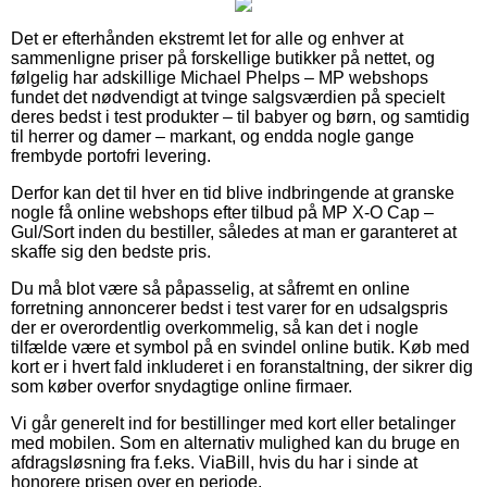
Det er efterhånden ekstremt let for alle og enhver at
sammenligne priser på forskellige butikker på nettet, og
følgelig har adskillige Michael Phelps – MP webshops
fundet det nødvendigt at tvinge salgsværdien på specielt
deres bedst i test produkter – til babyer og børn, og samtidig
til herrer og damer – markant, og endda nogle gange
frembyde portofri levering.
Derfor kan det til hver en tid blive indbringende at granske
nogle få online webshops efter tilbud på MP X-O Cap –
Gul/Sort inden du bestiller, således at man er garanteret at
skaffe sig den bedste pris.
Du må blot være så påpasselig, at såfremt en online
forretning annoncerer bedst i test varer for en udsalgspris
der er overordentlig overkommelig, så kan det i nogle
tilfælde være et symbol på en svindel online butik. Køb med
kort er i hvert fald inkluderet i en foranstaltning, der sikrer dig
som køber overfor snydagtige online firmaer.
Vi går generelt ind for bestillinger med kort eller betalinger
med mobilen. Som en alternativ mulighed kan du bruge en
afdragsløsning fra f.eks. ViaBill, hvis du har i sinde at
honorere prisen over en periode.