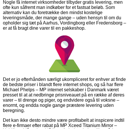
Nogle få internet virksomheder tilbyder gratis levering, men
ofte kun såfremt man indkøber for et fastsat beløb. Som
alternativ kan du foretrække den mindst kostelige
leveringsmåde, der mange gange – uden hensyn til om du
opholder sig tæt på Aarhus, Vordingborg eller Fredensborg –
er at få bragt dine varer til en pakkeshop.
Det er jo efterhånden særligt ukompliceret for enhver at finde
de bedste priser i blandt flere internet shops, og så har flere
Michael Phelps – MP internet selskaber i Danmark været
presset til at at nedbringe prisniveauet på en række af deres
varer – til drenge og piger, og endvidere også til voksne –
enormt, og endda nogle gange præstere levering uden
beregning.
Det kan ikke desto mindre være profitabelt at inspicere indtil
flere e-firmaer efter rabat på MP Xceed Titanium Mirror –