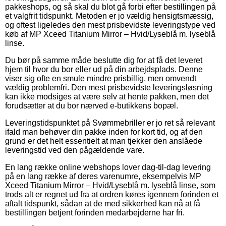
pakkeshops, og så skal du blot gå forbi efter bestillingen på
et valgfrit tidspunkt. Metoden er jo vældig hensigtsmæssig,
og oftest ligeledes den mest prisbevidste leveringstype ved
køb af MP Xceed Titanium Mirror – Hvid/Lyseblå m. lyseblå
linse.
Du bør på samme måde beslutte dig for at få det leveret
hjem til hvor du bor eller ud på din arbejdsplads. Denne
viser sig ofte en smule mindre prisbillig, men omvendt
vældig problemfri. Den mest prisbevidste leveringsløsning
kan ikke modsiges at være selv at hente pakken, men det
forudsætter at du bor nærved e-butikkens bopæl.
Leveringstidspunktet på Svømmebriller er jo ret så relevant
ifald man behøver din pakke inden for kort tid, og af den
grund er det helt essentielt at man tjekker den anslåede
leveringstid ved den pågældende vare.
En lang række online webshops lover dag-til-dag levering
på en lang række af deres varenumre, eksempelvis MP
Xceed Titanium Mirror – Hvid/Lyseblå m. lyseblå linse, som
trods alt er regnet ud fra at ordren køres igennem forinden et
aftalt tidspunkt, sådan at de med sikkerhed kan nå at få
bestillingen betjent forinden medarbejderne har fri.