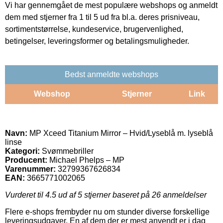
Vi har gennemgået de mest populære webshops og anmeldt
dem med stjerner fra 1 til 5 ud fra bl.a. deres prisniveau,
sortimentstørrelse, kundeservice, brugervenlighed,
betingelser, leveringsformer og betalingsmuligheder.
Bedst anmeldte webshops
Webshop
Stjerner
Link
Navn:
MP Xceed Titanium Mirror – Hvid/Lyseblå m. lyseblå
linse
Kategori:
Svømmebriller
Producent:
Michael Phelps – MP
Varenummer:
32799367626834
EAN:
3665771002065
Vurderet til
4.5
ud af 5 stjerner baseret på
26
anmeldelser
Flere e-shops frembyder nu om stunder diverse forskellige
leveringsudgaver. En af dem der er mest anvendt er i dag