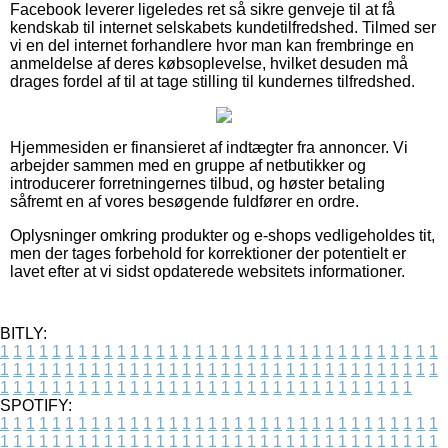
Facebook leverer ligeledes ret så sikre genveje til at få
kendskab til internet selskabets kundetilfredshed. Tilmed ser
vi en del internet forhandlere hvor man kan frembringe en
anmeldelse af deres købsoplevelse, hvilket desuden må
drages fordel af til at tage stilling til kundernes tilfredshed.
Hjemmesiden er finansieret af indtægter fra annoncer. Vi
arbejder sammen med en gruppe af netbutikker og
introducerer forretningernes tilbud, og høster betaling
såfremt en af vores besøgende fuldfører en ordre.
Oplysninger omkring produkter og e-shops vedligeholdes tit,
men der tages forbehold for korrektioner der potentielt er
lavet efter at vi sidst opdaterede websitets informationer.
BITLY:
1
1
1
1
1
1
1
1
1
1
1
1
1
1
1
1
1
1
1
1
1
1
1
1
1
1
1
1
1
1
1
1
1
1
1
1
1
1
1
1
1
1
1
1
1
1
1
1
1
1
1
1
1
1
1
1
1
1
1
1
1
1
1
1
1
1
1
1
1
1
1
1
1
1
1
1
1
1
1
1
1
1
1
1
1
1
1
1
1
1
1
1
1
1
1
1
1
1
1
1
SPOTIFY:
1
1
1
1
1
1
1
1
1
1
1
1
1
1
1
1
1
1
1
1
1
1
1
1
1
1
1
1
1
1
1
1
1
1
1
1
1
1
1
1
1
1
1
1
1
1
1
1
1
1
1
1
1
1
1
1
1
1
1
1
1
1
1
1
1
1
1
1