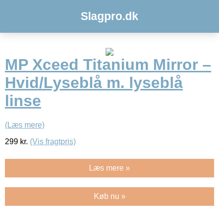
Slagpro.dk
MP Xceed Titanium Mirror –
Hvid/Lyseblå m. lyseblå
linse
(Læs mere)
299
kr.
(Vis fragtpris)
Læs mere »
Køb nu »