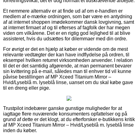
forretningsvilkår, det er dog normalt et tidskrævende arbejde.
Et nemmere alternativ er at finde ud af om e-handlen er
medlem af e-mærke ordningen, som bør være en antydning
af at internet shoppen imødekommer dansk lovgivning, samt
at internet firmaet af og til efterses af fagfolk der har megen
viden om vilkårene. Det er en rigtig god lejlighed til at blive
assisteret, hvis du udsættes for dilemmaer med din ordre.
For øvrigt er det en hjælp at køber er vidende om de mest
relevante vedtægter der kan have indflydelse på ordren, til
eksempel hvilken returret virksomheden anvender. I relation
til det er det samtidig afgørende, at man permanent bevarer
sin kvittering på e-mail, således man til enhver tid vil kunne
påvise bestillingen af MP Xceed Titanium Mirror –
Hvid/Lyseblå m. lyseblå linse, uanset om du skal købe gave
til en dreng eller pige.
Trustpilot indebærer ganske gunstige muligheder for at
iagttage flere nuværende konsumenters opfattelser og på
grund af dette er det klogt, at du efterforsker e-butikkens kritik
af MP Xceed Titanium Mirror – Hvid/Lyseblå m. lyseblå linse
inden du køber.