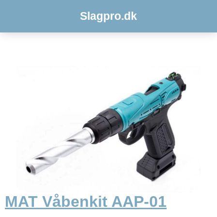
Slagpro.dk
MAT Våbenkit AAP-01