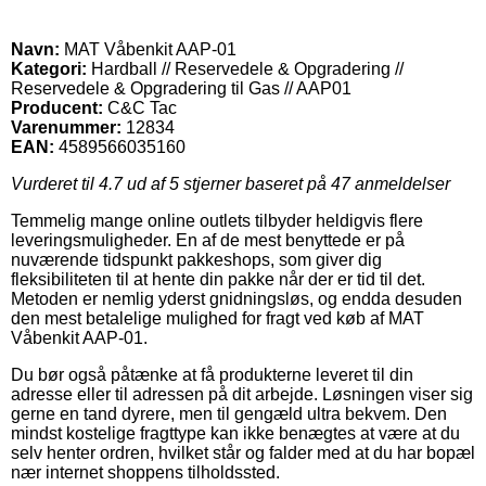
Navn:
MAT Våbenkit AAP-01
Kategori:
Hardball // Reservedele & Opgradering //
Reservedele & Opgradering til Gas // AAP01
Producent:
C&C Tac
Varenummer:
12834
EAN:
4589566035160
Vurderet til
4.7
ud af 5 stjerner baseret på
47
anmeldelser
Temmelig mange online outlets tilbyder heldigvis flere
leveringsmuligheder. En af de mest benyttede er på
nuværende tidspunkt pakkeshops, som giver dig
fleksibiliteten til at hente din pakke når der er tid til det.
Metoden er nemlig yderst gnidningsløs, og endda desuden
den mest betalelige mulighed for fragt ved køb af MAT
Våbenkit AAP-01.
Du bør også påtænke at få produkterne leveret til din
adresse eller til adressen på dit arbejde. Løsningen viser sig
gerne en tand dyrere, men til gengæld ultra bekvem. Den
mindst kostelige fragttype kan ikke benægtes at være at du
selv henter ordren, hvilket står og falder med at du har bopæl
nær internet shoppens tilholdssted.