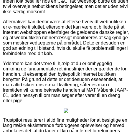
Inden folk bestiller hos en C&C Tac webshop burde de uden
tvivl overveje netbutikkens betingelser, men det er uden tvivl
ikke særlig morsomt.
Alternativet kan derfor være at efterse hvorvidt webbutikken
er e-mærke tilsluttet, eftersom det kan være et billede på at
internet webshoppen efterfølger de gældende danske regler,
og at webbutikken rutinemæssigt monitoreres af sagkyndige
som mestrer vedtægterne på området. Dette er desuden en
god anledning til bistand, hvis du skulle få problemstillinger i
forbindelse med dit køb.
Ydermere kan det være til hjælp at du er omhyggelig
omkring de fundamentale retningslinjer der er gældende for
handlen, til eksempel den byttepolitik internet butikken
benytter. På grund af dette er det desuden essesentielt, at
man altid sikrer ens e-mail kvittering, således man i
fremtiden vil kunne bekræfte handlen af MAT Våbenkit AAP-
01, uden hensyn til om man søger efter varer til en dreng
eller pige.
Trustpilot resulterer i altid fine muligheder for at besigtige en
lang række eksisterende forbrugeres oplevelser og herved
anbefales det, at du tager et kig på internet forretningens