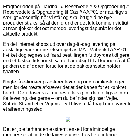
Fragtperioden på Hardball // Reservedele & Opgradering //
Reservedele & Opgradering til Gas // AAP01 er naturligvis
særligt væsentlig når vi står og skal bruge dine nye
produkter straks, så af den grund er det fuldkommen vigtigt
at man tjekker det estimerede leveringstidspunkt for det
aktuelle produkt.
En del internet shops udlover dag-til-dag levering på
adskillige varenumre, eksempelvis MAT Våbenkit AAP-01,
hvilket dog regnes ud fra at bestillingen fuldbyrdes tidligere
end et fastsat tidspunkt, så de har udsigt til at kunne nå at få
pakken ud af døren forud for at de pakkeansatte holder
fyraften.
Nogle få e-firmaer præsterer levering uden omkostninger,
men for det meste afkræver det at der købes for et konkret
beløb. Derudover skal du beslutte sig for den billigste form
for levering, der gerne – om du befinder sig nær Vejle,
Solrød Strand eller Vojens – vil blive at få bragt dine varer til
et afhentningssted.
Det er jo efterhånden ekstremt enkelt for almindelige
mennesker at finde de laveste priser hos flere internet