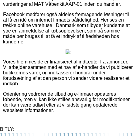
vurderinger af MAT Våbenkit AAP-01 inden du handler.
Facebook medfører også aldeles fremragende løsninger til
at få en idé om internet firmaets pålidelighed. Her ses en
række online varehuse i Danmark som tilbyder kunderne at
ytre en anmeldelse af købsoplevelsen, som på samme
måde bør bruges til at få et indtryk af tilfredsheden hos
kunderne.
Vores hjemmeside er finansieret af indtægter fra annoncer.
Vi arbejder sammen med et hav af e-handler da vi publicerer
butikkernes varer, og indkasserer honorar under
forudsætning af at den person vi sender videre realiserer et
indkøb.
Orientering vedrørende tilbud og e-firmaer opdateres
løbende, men vi kan ikke stilles ansvarlig for modifikationer
der kan være udført efter at vi sidste gang opdaterede
websitets informationer.
BITLY:
1
1
1
1
1
1
1
1
1
1
1
1
1
1
1
1
1
1
1
1
1
1
1
1
1
1
1
1
1
1
1
1
1
1