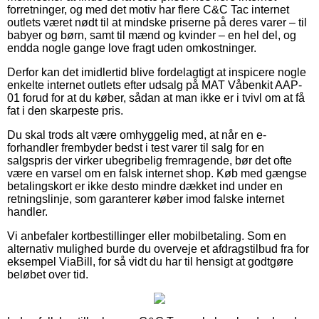
forretninger, og med det motiv har flere C&C Tac internet
outlets været nødt til at mindske priserne på deres varer – til
babyer og børn, samt til mænd og kvinder – en hel del, og
endda nogle gange love fragt uden omkostninger.
Derfor kan det imidlertid blive fordelagtigt at inspicere nogle
enkelte internet outlets efter udsalg på MAT Våbenkit AAP-
01 forud for at du køber, sådan at man ikke er i tvivl om at få
fat i den skarpeste pris.
Du skal trods alt være omhyggelig med, at når en e-
forhandler frembyder bedst i test varer til salg for en
salgspris der virker ubegribelig fremragende, bør det ofte
være en varsel om en falsk internet shop. Køb med gængse
betalingskort er ikke desto mindre dækket ind under en
retningslinje, som garanterer køber imod falske internet
handler.
Vi anbefaler kortbestillinger eller mobilbetaling. Som en
alternativ mulighed burde du overveje et afdragstilbud fra for
eksempel ViaBill, for så vidt du har til hensigt at godtgøre
beløbet over tid.