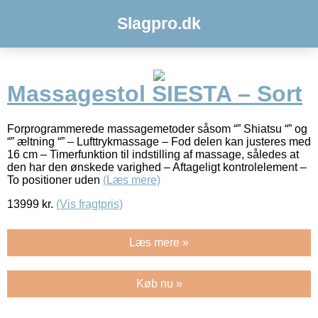
Slagpro.dk
Massagestol SIESTA – Sort
Forprogrammerede massagemetoder såsom “” Shiatsu “” og
“” æltning “” – Lufttrykmassage – Fod delen kan justeres med
16 cm – Timerfunktion til indstilling af massage, således at
den har den ønskede varighed – Aftageligt kontrolelement –
To positioner uden
(Læs mere)
13999
kr.
(Vis fragtpris)
Læs mere »
Køb nu »