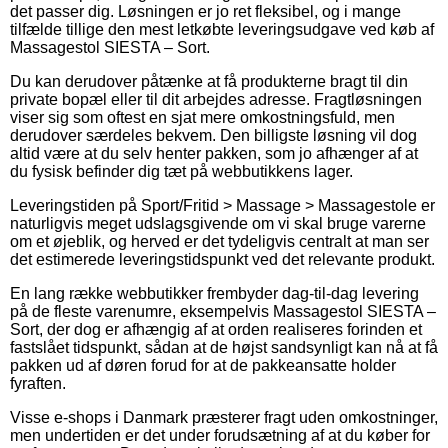
det passer dig. Løsningen er jo ret fleksibel, og i mange
tilfælde tillige den mest letkøbte leveringsudgave ved køb af
Massagestol SIESTA – Sort.
Du kan derudover påtænke at få produkterne bragt til din
private bopæl eller til dit arbejdes adresse. Fragtløsningen
viser sig som oftest en sjat mere omkostningsfuld, men
derudover særdeles bekvem. Den billigste løsning vil dog
altid være at du selv henter pakken, som jo afhænger af at
du fysisk befinder dig tæt på webbutikkens lager.
Leveringstiden på Sport/Fritid > Massage > Massagestole er
naturligvis meget udslagsgivende om vi skal bruge varerne
om et øjeblik, og herved er det tydeligvis centralt at man ser
det estimerede leveringstidspunkt ved det relevante produkt.
En lang række webbutikker frembyder dag-til-dag levering
på de fleste varenumre, eksempelvis Massagestol SIESTA –
Sort, der dog er afhængig af at orden realiseres forinden et
fastslået tidspunkt, sådan at de højst sandsynligt kan nå at få
pakken ud af døren forud for at de pakkeansatte holder
fyraften.
Visse e-shops i Danmark præsterer fragt uden omkostninger,
men undertiden er det under forudsætning af at du køber for