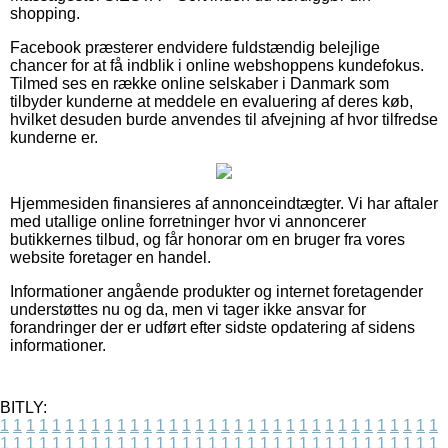
shopping.
Facebook præsterer endvidere fuldstændig belejlige
chancer for at få indblik i online webshoppens kundefokus.
Tilmed ses en række online selskaber i Danmark som
tilbyder kunderne at meddele en evaluering af deres køb,
hvilket desuden burde anvendes til afvejning af hvor tilfredse
kunderne er.
Hjemmesiden finansieres af annonceindtægter. Vi har aftaler
med utallige online forretninger hvor vi annoncerer
butikkernes tilbud, og får honorar om en bruger fra vores
website foretager en handel.
Informationer angående produkter og internet foretagender
understøttes nu og da, men vi tager ikke ansvar for
forandringer der er udført efter sidste opdatering af sidens
informationer.
BITLY:
1
1
1
1
1
1
1
1
1
1
1
1
1
1
1
1
1
1
1
1
1
1
1
1
1
1
1
1
1
1
1
1
1
1
1
1
1
1
1
1
1
1
1
1
1
1
1
1
1
1
1
1
1
1
1
1
1
1
1
1
1
1
1
1
1
1
1
1