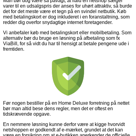
Man bør dog være så påvagt, at ifald en netshop sælger
varer til en udsalgspris der anses for uhørt attraktiv, så burde
det for det meste være et tegn på en svindel netbutik. Køb
med betalingskort er dog inkluderet i en foranstaltning, som
redder dig overfor snydagtige internet foretagender.
Vi anbefaler køb med betalingskort eller mobilbetaling. Som
alternativ bør du bruge en løsning på afbetaling som fx
ViaBill, for så vidt du har til hensigt at betale pengene ude i
fremtiden.
Før nogen bestiller på en Home Deluxe forretning på nettet
bør man altid bese dens regler, men det er oftest en
tidskrævende opgave.
En nemmere løsning kunne derfor være at kigge hvorvidt
netshoppen er godkendt af e-mærket, grundet at det kan
være en forsikring om at e-butikken anerkender de officielle