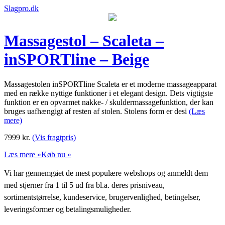
Slagpro.dk
Massagestol – Scaleta –
inSPORTline – Beige
Massagestolen inSPORTline Scaleta er et moderne massageapparat
med en række nyttige funktioner i et elegant design. Dets vigtigste
funktion er en opvarmet nakke- / skuldermassagefunktion, der kan
bruges uafhængigt af resten af stolen. Stolens form er desi
(Læs
mere)
7999
kr.
(Vis fragtpris)
Læs mere »
Køb nu »
Vi har gennemgået de mest populære webshops og anmeldt dem
med stjerner fra 1 til 5 ud fra bl.a. deres prisniveau,
sortimentstørrelse, kundeservice, brugervenlighed, betingelser,
leveringsformer og betalingsmuligheder.