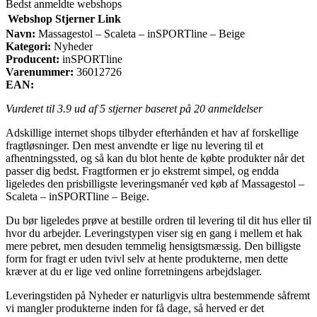
Bedst anmeldte webshops
Webshop
Stjerner
Link
Navn:
Massagestol – Scaleta – inSPORTline – Beige
Kategori:
Nyheder
Producent:
inSPORTline
Varenummer:
36012726
EAN:
Vurderet til
3.9
ud af 5 stjerner baseret på
20
anmeldelser
Adskillige internet shops tilbyder efterhånden et hav af forskellige
fragtløsninger. Den mest anvendte er lige nu levering til et
afhentningssted, og så kan du blot hente de købte produkter når det
passer dig bedst. Fragtformen er jo ekstremt simpel, og endda
ligeledes den prisbilligste leveringsmanér ved køb af Massagestol –
Scaleta – inSPORTline – Beige.
Du bør ligeledes prøve at bestille ordren til levering til dit hus eller til
hvor du arbejder. Leveringstypen viser sig en gang i mellem et hak
mere pebret, men desuden temmelig hensigtsmæssig. Den billigste
form for fragt er uden tvivl selv at hente produkterne, men dette
kræver at du er lige ved online forretningens arbejdslager.
Leveringstiden på Nyheder er naturligvis ultra bestemmende såfremt
vi mangler produkterne inden for få dage, så herved er det