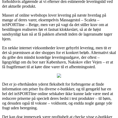
forholdsvis afgørende at vi efterser den estimerede leveringstid ved
det aktuelle produkt.
Masser af online webshops lover levering på næste hverdag på
mange af deres varer, eksempelvis Massagestol – Scaleta –
inSPORTline – Beige, men vær på vagt da det stiller krav om at
bestillingen realiseres før et fastsat klokkeslæt, så at de højst
sandsynligt kan nå at få pakken afsendt inden de lageransatte tager
hjem.
En række internet virksomheder lover gebyrfri levering, men tit er
det så præmissen at der shoppes for et konkret beløb. Alternativt skal
du gribe den mindst kostelige leveringsudgave, der oftest –
ligegyldigt om du bor nær København, Nakskov eller Vejen – er at
få fragtfirmaet til at køre dine varer til et afhentningssted.
Det er jo efterhånden yderst fleksibelt for forbrugerne at finde
information om priser fra diverse e-butikker, og til gengæld har en
hel del inSPORTline online selskaber ikke kunne lade være med at
reducere priserne på specielt deres bedst i test produkter – til børn,
og desuden også til voksne – voldsomt, og endda nogle gange yde
fragt uden beregning.
Det kan dog immervæk være profitabelt at checke visse e-butikker