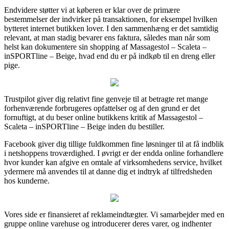
Endvidere støtter vi at køberen er klar over de primære
bestemmelser der indvirker på transaktionen, for eksempel hvilken
bytteret internet butikken lover. I den sammenhæng er det samtidig
relevant, at man stadig bevarer ens faktura, således man når som
helst kan dokumentere sin shopping af Massagestol – Scaleta –
inSPORTline – Beige, hvad end du er på indkøb til en dreng eller
pige.
Trustpilot giver dig relativt fine genveje til at betragte ret mange
forhenværende forbrugeres opfattelser og af den grund er det
fornuftigt, at du beser online butikkens kritik af Massagestol –
Scaleta – inSPORTline – Beige inden du bestiller.
Facebook giver dig tillige fuldkommen fine løsninger til at få indblik
i netshoppens troværdighed. I øvrigt er der endda online forhandlere
hvor kunder kan afgive en omtale af virksomhedens service, hvilket
ydermere må anvendes til at danne dig et indtryk af tilfredsheden
hos kunderne.
Vores side er finansieret af reklameindtægter. Vi samarbejder med en
gruppe online varehuse og introducerer deres varer, og indhenter