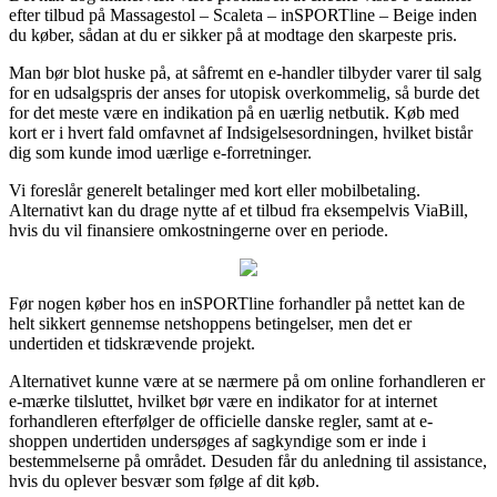
efter tilbud på Massagestol – Scaleta – inSPORTline – Beige inden
du køber, sådan at du er sikker på at modtage den skarpeste pris.
Man bør blot huske på, at såfremt en e-handler tilbyder varer til salg
for en udsalgspris der anses for utopisk overkommelig, så burde det
for det meste være en indikation på en uærlig netbutik. Køb med
kort er i hvert fald omfavnet af Indsigelsesordningen, hvilket bistår
dig som kunde imod uærlige e-forretninger.
Vi foreslår generelt betalinger med kort eller mobilbetaling.
Alternativt kan du drage nytte af et tilbud fra eksempelvis ViaBill,
hvis du vil finansiere omkostningerne over en periode.
Før nogen køber hos en inSPORTline forhandler på nettet kan de
helt sikkert gennemse netshoppens betingelser, men det er
undertiden et tidskrævende projekt.
Alternativet kunne være at se nærmere på om online forhandleren er
e-mærke tilsluttet, hvilket bør være en indikator for at internet
forhandleren efterfølger de officielle danske regler, samt at e-
shoppen undertiden undersøges af sagkyndige som er inde i
bestemmelserne på området. Desuden får du anledning til assistance,
hvis du oplever besvær som følge af dit køb.