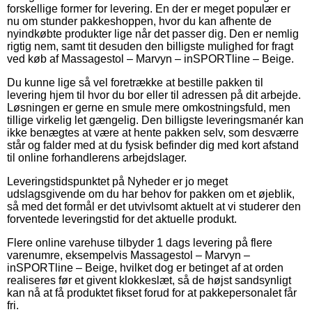
forskellige former for levering. En der er meget populær er
nu om stunder pakkeshoppen, hvor du kan afhente de
nyindkøbte produkter lige når det passer dig. Den er nemlig
rigtig nem, samt tit desuden den billigste mulighed for fragt
ved køb af Massagestol – Marvyn – inSPORTline – Beige.
Du kunne lige så vel foretrække at bestille pakken til
levering hjem til hvor du bor eller til adressen på dit arbejde.
Løsningen er gerne en smule mere omkostningsfuld, men
tillige virkelig let gængelig. Den billigste leveringsmanér kan
ikke benægtes at være at hente pakken selv, som desværre
står og falder med at du fysisk befinder dig med kort afstand
til online forhandlerens arbejdslager.
Leveringstidspunktet på Nyheder er jo meget
udslagsgivende om du har behov for pakken om et øjeblik,
så med det formål er det utvivlsomt aktuelt at vi studerer den
forventede leveringstid for det aktuelle produkt.
Flere online varehuse tilbyder 1 dags levering på flere
varenumre, eksempelvis Massagestol – Marvyn –
inSPORTline – Beige, hvilket dog er betinget af at orden
realiseres før et givent klokkeslæt, så de højst sandsynligt
kan nå at få produktet fikset forud for at pakkepersonalet får
fri.