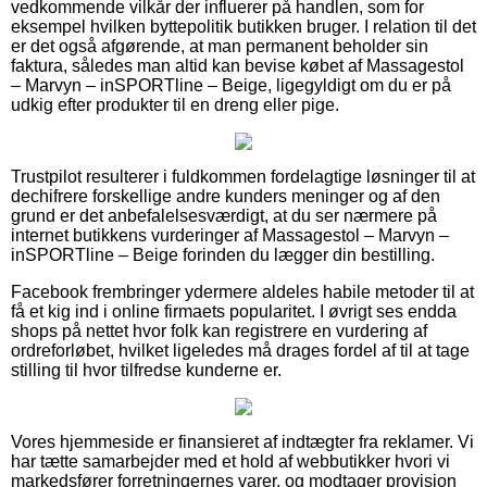
vedkommende vilkår der influerer på handlen, som for
eksempel hvilken byttepolitik butikken bruger. I relation til det
er det også afgørende, at man permanent beholder sin
faktura, således man altid kan bevise købet af Massagestol
– Marvyn – inSPORTline – Beige, ligegyldigt om du er på
udkig efter produkter til en dreng eller pige.
Trustpilot resulterer i fuldkommen fordelagtige løsninger til at
dechifrere forskellige andre kunders meninger og af den
grund er det anbefalelsesværdigt, at du ser nærmere på
internet butikkens vurderinger af Massagestol – Marvyn –
inSPORTline – Beige forinden du lægger din bestilling.
Facebook frembringer ydermere aldeles habile metoder til at
få et kig ind i online firmaets popularitet. I øvrigt ses endda
shops på nettet hvor folk kan registrere en vurdering af
ordreforløbet, hvilket ligeledes må drages fordel af til at tage
stilling til hvor tilfredse kunderne er.
Vores hjemmeside er finansieret af indtægter fra reklamer. Vi
har tætte samarbejder med et hold af webbutikker hvori vi
markedsfører forretningernes varer, og modtager provision