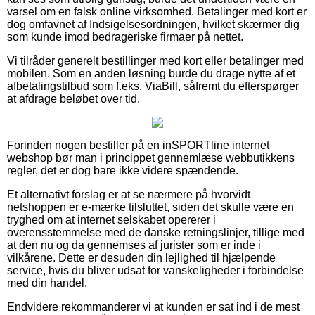
varsel om en falsk online virksomhed. Betalinger med kort er
dog omfavnet af Indsigelsesordningen, hvilket skærmer dig
som kunde imod bedrageriske firmaer på nettet.
Vi tilråder generelt bestillinger med kort eller betalinger med
mobilen. Som en anden løsning burde du drage nytte af et
afbetalingstilbud som f.eks. ViaBill, såfremt du efterspørger
at afdrage beløbet over tid.
Forinden nogen bestiller på en inSPORTline internet
webshop bør man i princippet gennemlæse webbutikkens
regler, det er dog bare ikke videre spændende.
Et alternativt forslag er at se nærmere på hvorvidt
netshoppen er e-mærke tilsluttet, siden det skulle være en
tryghed om at internet selskabet opererer i
overensstemmelse med de danske retningslinjer, tillige med
at den nu og da gennemses af jurister som er inde i
vilkårene. Dette er desuden din lejlighed til hjælpende
service, hvis du bliver udsat for vanskeligheder i forbindelse
med din handel.
Endvidere rekommanderer vi at kunden er sat ind i de mest