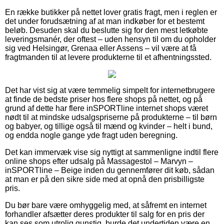
En række butikker på nettet lover gratis fragt, men i reglen er
det under forudsætning af at man indkøber for et bestemt
beløb. Desuden skal du beslutte sig for den mest letkøbte
leveringsmanér, der oftest – uden hensyn til om du opholder
sig ved Helsingør, Grenaa eller Assens – vil være at få
fragtmanden til at levere produkterne til et afhentningssted.
Det har vist sig at være temmelig simpelt for internetbrugere
at finde de bedste priser hos flere shops på nettet, og på
grund af dette har flere inSPORTline internet shops været
nødt til at mindske udsalgspriserne på produkterne – til børn
og babyer, og tillige også til mænd og kvinder – helt i bund,
og endda nogle gange yde fragt uden beregning.
Det kan immervæk vise sig nyttigt at sammenligne indtil flere
online shops efter udsalg på Massagestol – Marvyn –
inSPORTline – Beige inden du gennemfører dit køb, sådan
at man er på den sikre side med at opnå den prisbilligste
pris.
Du bør bare være omhyggelig med, at såfremt en internet
forhandler afsætter deres produkter til salg for en pris der
kan ses som utrolig gunstig, burde det undertiden være en