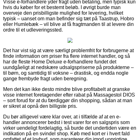
Visse e-forhandlere yder fragt uden betaling, men typisk kun
hvis du køber for et bestemt beløb. I øvrigt burde man
overveje den prisbilligste mulighed for levering, hvilket
typisk – uanset om man befinder sig tæt på Taastrup, Hobro
eller Humlebæk – vil blive at få fragtmanden til at levere din
ordre til et udleveringssted.
Det har vist sig at være særligt problemfrit for forbrugerne at
finde information om priser fra flere internet handler, og så
har de fleste Home Deluxe e-forhandlere fundet det
uundgåeligt at nedskære udsalgspriserne på produkterne –
til børn, og samtidig til voksne – drastisk, og endda nogle
gange frembyde fragt uden beregning.
Men det kan ikke desto mindre blive profitabelt at granske
visse internet foretagender efter rabat på Massagestol DIOS
– sort forud for at du færdiggør din shopping, sådan at man
er sikret at opnå den billigste pris.
Du bør alligevel være klar over, at i tilfælde af at en e-
handler annoncerer bedst i test varer for en salgspris som
virker uendeligt fordelagtig, så burde det undertiden være en
indikation på en svindel shop. Køb med kort er i hvert fald
omfattet af et lovbud, som garanterer dig imod uoprigtige