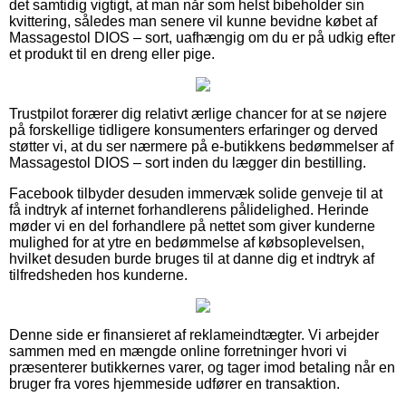
det samtidig vigtigt, at man når som helst bibeholder sin
kvittering, således man senere vil kunne bevidne købet af
Massagestol DIOS – sort, uafhængig om du er på udkig efter
et produkt til en dreng eller pige.
Trustpilot forærer dig relativt ærlige chancer for at se nøjere
på forskellige tidligere konsumenters erfaringer og derved
støtter vi, at du ser nærmere på e-butikkens bedømmelser af
Massagestol DIOS – sort inden du lægger din bestilling.
Facebook tilbyder desuden immervæk solide genveje til at
få indtryk af internet forhandlerens pålidelighed. Herinde
møder vi en del forhandlere på nettet som giver kunderne
mulighed for at ytre en bedømmelse af købsoplevelsen,
hvilket desuden burde bruges til at danne dig et indtryk af
tilfredsheden hos kunderne.
Denne side er finansieret af reklameindtægter. Vi arbejder
sammen med en mængde online forretninger hvori vi
præsenterer butikkernes varer, og tager imod betaling når en
bruger fra vores hjemmeside udfører en transaktion.