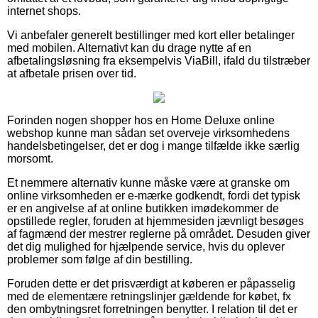
internet shops.
Vi anbefaler generelt bestillinger med kort eller betalinger
med mobilen. Alternativt kan du drage nytte af en
afbetalingsløsning fra eksempelvis ViaBill, ifald du tilstræber
at afbetale prisen over tid.
Forinden nogen shopper hos en Home Deluxe online
webshop kunne man sådan set overveje virksomhedens
handelsbetingelser, det er dog i mange tilfælde ikke særlig
morsomt.
Et nemmere alternativ kunne måske være at granske om
online virksomheden er e-mærke godkendt, fordi det typisk
er en angivelse af at online butikken imødekommer de
opstillede regler, foruden at hjemmesiden jævnligt besøges
af fagmænd der mestrer reglerne på området. Desuden giver
det dig mulighed for hjælpende service, hvis du oplever
problemer som følge af din bestilling.
Foruden dette er det prisværdigt at køberen er påpasselig
med de elementære retningslinjer gældende for købet, fx
den ombytningsret forretningen benytter. I relation til det er