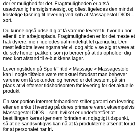
der er mulighed for det. Fragtmuligheden er altså
usædvanlig hensigtsmæssig, og oftest ligeledes den mindst
kostelige løsning til levering ved køb af Massagestol DIOS –
sort.
Du kunne også udse dig at få varerne leveret til hvor du bor
eller til din arbejdsplads. Fragtmuligheden er for det meste et
hak dyrere, men ligeledes ualmindeligt let gængelig. Den
mest letkøbte leveringsmanér vil dog altid vise sig at være at
du selv henter pakken, som jo beroer på at du opholder dig
med kort afstand til e-butikkens lager.
Leveringstiden på Sport/Fritid > Massage > Massagestole
kan i nogle tilfælde være ret aktuel forudsat man behøver
varerne om få sekunder, og herved er det bestemt på sin
plads at vi efterser tidshorisonten for levering for det aktuelle
produkt.
En stor portion internet forhandlere stiller garanti om levering
efter en enkelt hverdag på deres primære varer, eksempelvis
Massagestol DIOS – sort, hvilket er underforstået at
bestillingen køres igennem forinden et nøjagtigt tidspunkt,
så at de sandsynligvis kan nå at få produkterne afsendt forud
for at personalet har fri.