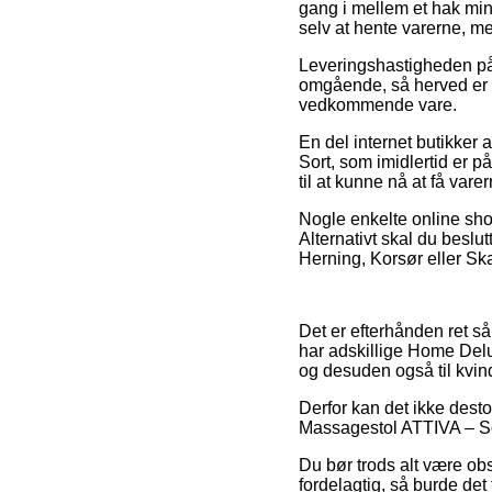
gang i mellem et hak min
selv at hente varerne, m
Leveringshastigheden på 
omgående, så herved er d
vedkommende vare.
En del internet butikker
Sort, som imidlertid er 
til at kunne nå at få var
Nogle enkelte online shop
Alternativt skal du beslu
Herning, Korsør eller Skag
Det er efterhånden ret s
har adskillige Home Delux
og desuden også til kvin
Derfor kan det ikke desto
Massagestol ATTIVA – Sort
Du bør trods alt være obs 
fordelagtig, så burde det