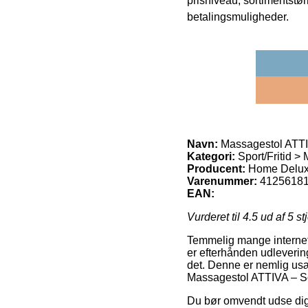
prisniveau, sortimentstø
betalingsmuligheder.
Navn:
Massagestol ATTI
Kategori:
Sport/Fritid >
Producent:
Home Delu
Varenummer:
4125618
EAN:
Vurderet til
4.5
ud af 5 st
Temmelig mange internet f
er efterhånden udleverin
det. Denne er nemlig us
Massagestol ATTIVA – So
Du bør omvendt udse dig a