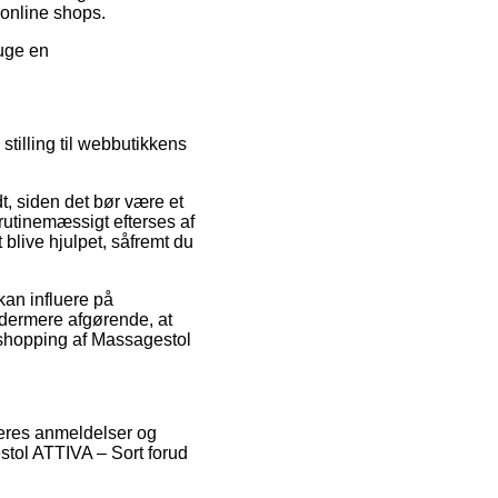
online shops.
ruge en
tilling til webbutikkens
, siden det bør være et
 rutinemæssigt efterses af
blive hjulpet, såfremt du
kan influere på
 ydermere afgørende, at
 shopping af Massagestol
øberes anmeldelser og
stol ATTIVA – Sort forud