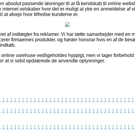
en absolut passende løsninger til at få kendskab til online we
internet selskaber hvor det er muligt at ytre en anmeldelse af 
at afveje hvor tilfredse kunderne er.
et af indtægter fra reklamer. Vi har tætte samarbejder med en
ducerer firmaernes produkter, og høster honorar hvis en af de be
 indkøb.
 online varehuse vedligeholdes hyppigt, men vi tager forbehold f
fter at vi sidst opdaterede de anvendte oplysninger.
1
1
1
1
1
1
1
1
1
1
1
1
1
1
1
1
1
1
1
1
1
1
1
1
1
1
1
1
1
1
1
1
1
1
1
1
1
1
1
1
1
1
1
1
1
1
1
1
1
1
1
1
1
1
1
1
1
1
1
1
1
1
1
1
1
1
1
1
1
1
1
1
1
1
1
1
1
1
1
1
1
1
1
1
1
1
1
1
1
1
1
1
1
1
1
1
1
1
1
1
1
1
1
1
1