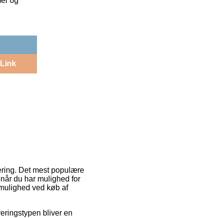
mer og
Link
vering. Det mest populære
 når du har mulighed for
smulighed ved køb af
veringstypen bliver en