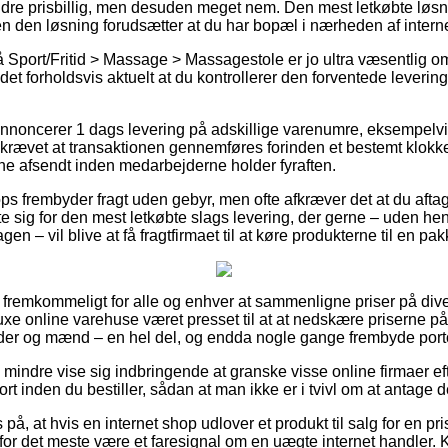
dre prisbillig, men desuden meget nem. Den mest letkøbte løsnin
en den løsning forudsætter at du har bopæl i nærheden af interne
Sport/Fritid > Massage > Massagestole er jo ultra væsentlig o
et forholdsvis aktuelt at du kontrollerer den forventede leveri
 annoncerer 1 dags levering på adskillige varenumre, eksempel
påkrævet at transaktionen gennemføres forinden et bestemt klokke
erne afsendt inden medarbejderne holder fyraften.
s frembyder fragt uden gebyr, men ofte afkræver det at du aftage
tte sig for den mest letkøbte slags levering, der gerne – uden hen
en – vil blive at få fragtfirmaet til at køre produkterne til en pa
å fremkommeligt for alle og enhver at sammenligne priser på div
e online varehuse været presset til at at nedskære priserne på d
der og mænd – en hel del, og endda nogle gange frembyde portof
 mindre vise sig indbringende at granske visse online firmaer ef
 inden du bestiller, sådan at man ikke er i tvivl om at antage d
på, at hvis en internet shop udlover et produkt til salg for en pri
 for det meste være et faresignal om en uægte internet handler. K