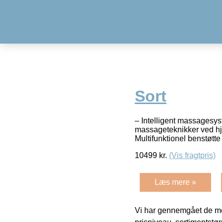
Sort
– Intelligent massagesy
massageteknikker ved hjæl
Multifunktionel benstøtte
10499
kr.
(Vis fragtpris)
Læs mere »
Vi har gennemgået de mes