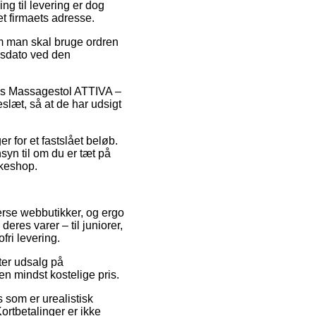
g til levering er dog
t firmaets adresse.
m man skal bruge ordren
ngsdato ved den
vis Massagestol ATTIVA –
slæt, så at de har udsigt
r for et fastslået beløb.
syn til om du er tæt på
kkeshop.
erse webbutikker, og ergo
eres varer – til juniorer,
ri levering.
ter udsalg på
en mindst kostelige pris.
s som er urealistisk
ortbetalinger er ikke