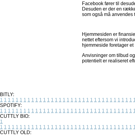
Facebook fører til desud
Desuden er der en række 
som også må anvendes til 
Hjemmesiden er finansier
nettet eftersom vi intro
hjemmeside foretager et
Anvisninger om tilbud og
potentielt er realiseret e
BITLY:
1
1
1
1
1
1
1
1
1
1
1
1
1
1
1
1
1
1
1
1
1
1
1
1
1
1
1
1
1
1
1
1
1
1
SPOTIFY:
1
1
1
1
1
1
1
1
1
1
1
1
1
1
1
1
1
1
1
1
1
1
1
1
1
1
1
1
1
1
1
1
1
1
CUTTLY BIO:
1
1
1
1
1
1
1
1
1
1
1
1
1
1
1
1
1
1
1
1
1
1
1
1
1
1
1
1
1
1
1
1
1
1
1
CUTTLY OLD: