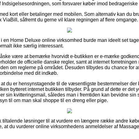
f Indsigelsesordningen, som forsvarer køber imod bedrageriske 
 med kort eller betalinger med mobilen. Som alternativ kan du b
 ViaBill, såfremt du gerne vil klare regningen af flere omgange.
 i en Home Deluxe online virksomhed burde man ideelt set tage s
ormalt ikke særlig interessant.
måske være at bemærke hvorvidt e-butikken er e-mærke godkendt
rholder de officielle danske regler, samt at internet forretningen
den om reglerne på området. Desuden tilbydes du chance for at 
orbindelse med dit indkøb.
t at du er hensynstagende til de væsentligste bestemmelser der 
lken bytteret internet butikken tilbyder. På grund af dette er det
 sin kvitteringsmail, således man i fremtiden kan bevidne sin
yn til om man skal shoppe til en dreng eller pige.
sk tiltalende løsninger til at vurdere en længere række andre k
kke, at du vurderer online virksomhedens anmeldelser af Massage