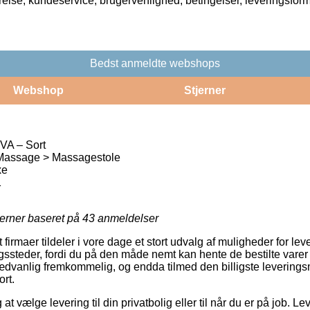
rrelse, kundeservice, brugervenlighed, betingelser, leveringsfor
Bedst anmeldte webshops
Webshop
Stjerner
VA – Sort
 Massage > Massagestole
xe
1
jerner baseret på
43
anmeldelser
irmaer tildeler i vore dage et stort udvalg af muligheder for le
gssteder, fordi du på den måde nemt kan hente de bestilte varer
ædvanlig fremkommelig, og endda tilmed den billigste levering
rt.
t vælge levering til din privatbolig eller til når du er på job. Le