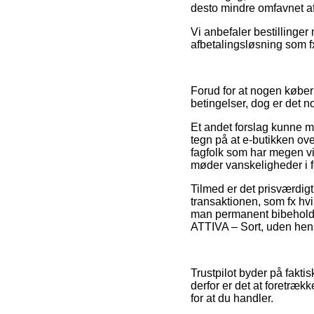
desto mindre omfavnet a
Vi anbefaler bestillinger
afbetalingsløsning som fx
Forud for at nogen køber
betingelser, dog er det n
Et andet forslag kunne 
tegn på at e-butikken ove
fagfolk som har megen vi
møder vanskeligheder i f
Tilmed er det prisværdig
transaktionen, som fx hvi
man permanent bibeholder
ATTIVA – Sort, uden hens
Trustpilot byder på fakti
derfor er det at foretræ
for at du handler.