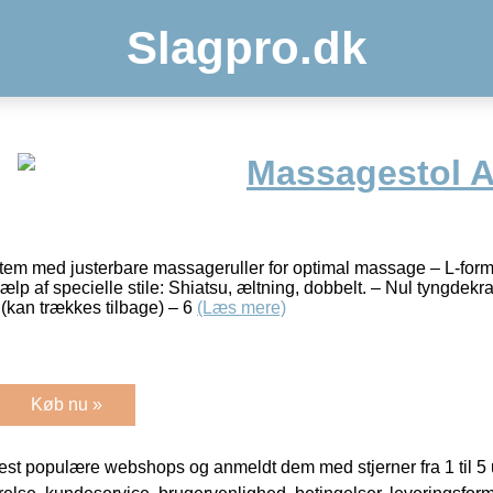
Slagpro.dk
Massagestol A
stem med justerbare massageruller for optimal massage – L-for
p af specielle stile: Shiatsu, æltning, dobbelt. – Nul tyngdekra
 (kan trækkes tilbage) – 6
(Læs mere)
Køb nu »
t populære webshops og anmeldt dem med stjerner fra 1 til 5 ud