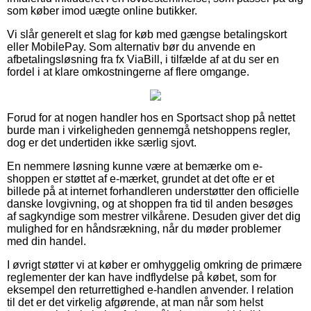
som køber imod uægte online butikker.
Vi slår generelt et slag for køb med gængse betalingskort
eller MobilePay. Som alternativ bør du anvende en
afbetalingsløsning fra fx ViaBill, i tilfælde af at du ser en
fordel i at klare omkostningerne af flere omgange.
Forud for at nogen handler hos en Sportsact shop på nettet
burde man i virkeligheden gennemgå netshoppens regler,
dog er det undertiden ikke særlig sjovt.
En nemmere løsning kunne være at bemærke om e-
shoppen er støttet af e-mærket, grundet at det ofte er et
billede på at internet forhandleren understøtter den officielle
danske lovgivning, og at shoppen fra tid til anden besøges
af sagkyndige som mestrer vilkårene. Desuden giver det dig
mulighed for en håndsrækning, når du møder problemer
med din handel.
I øvrigt støtter vi at køber er omhyggelig omkring de primære
reglementer der kan have indflydelse på købet, som for
eksempel den returrettighed e-handlen anvender. I relation
til det er det virkelig afgørende, at man når som helst