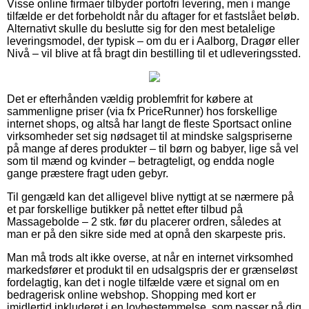
Visse online firmaer tilbyder portofri levering, men i mange
tilfælde er det forbeholdt når du aftager for et fastslået beløb.
Alternativt skulle du beslutte sig for den mest betalelige
leveringsmodel, der typisk – om du er i Aalborg, Dragør eller
Nivå – vil blive at få bragt din bestilling til et udleveringssted.
Det er efterhånden vældig problemfrit for købere at
sammenligne priser (via fx PriceRunner) hos forskellige
internet shops, og altså har langt de fleste Sportsact online
virksomheder set sig nødsaget til at mindske salgspriserne
på mange af deres produkter – til børn og babyer, lige så vel
som til mænd og kvinder – betragteligt, og endda nogle
gange præstere fragt uden gebyr.
Til gengæld kan det alligevel blive nyttigt at se nærmere på
et par forskellige butikker på nettet efter tilbud på
Massagebolde – 2 stk. før du placerer ordren, således at
man er på den sikre side med at opnå den skarpeste pris.
Man må trods alt ikke overse, at når en internet virksomhed
markedsfører et produkt til en udsalgspris der er grænseløst
fordelagtig, kan det i nogle tilfælde være et signal om en
bedragerisk online webshop. Shopping med kort er
imidlertid inkluderet i en lovbestemmelse, som passer på dig