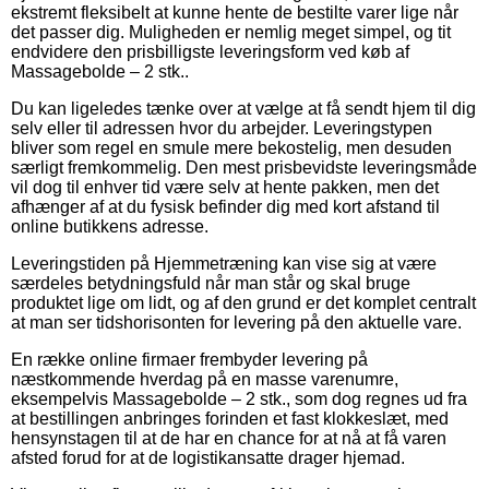
ekstremt fleksibelt at kunne hente de bestilte varer lige når
det passer dig. Muligheden er nemlig meget simpel, og tit
endvidere den prisbilligste leveringsform ved køb af
Massagebolde – 2 stk..
Du kan ligeledes tænke over at vælge at få sendt hjem til dig
selv eller til adressen hvor du arbejder. Leveringstypen
bliver som regel en smule mere bekostelig, men desuden
særligt fremkommelig. Den mest prisbevidste leveringsmåde
vil dog til enhver tid være selv at hente pakken, men det
afhænger af at du fysisk befinder dig med kort afstand til
online butikkens adresse.
Leveringstiden på Hjemmetræning kan vise sig at være
særdeles betydningsfuld når man står og skal bruge
produktet lige om lidt, og af den grund er det komplet centralt
at man ser tidshorisonten for levering på den aktuelle vare.
En række online firmaer frembyder levering på
næstkommende hverdag på en masse varenumre,
eksempelvis Massagebolde – 2 stk., som dog regnes ud fra
at bestillingen anbringes forinden et fast klokkeslæt, med
hensynstagen til at de har en chance for at nå at få varen
afsted forud for at de logistikansatte drager hjemad.