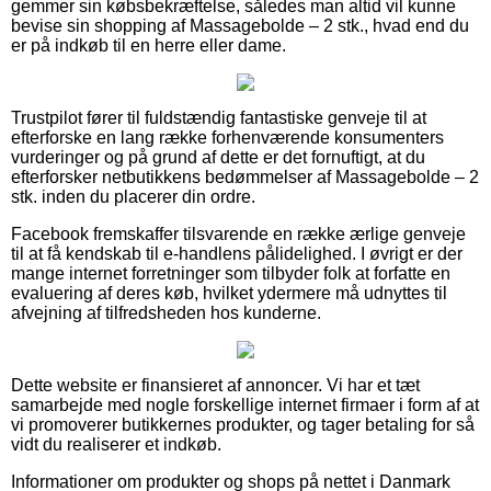
gemmer sin købsbekræftelse, således man altid vil kunne
bevise sin shopping af Massagebolde – 2 stk., hvad end du
er på indkøb til en herre eller dame.
Trustpilot fører til fuldstændig fantastiske genveje til at
efterforske en lang række forhenværende konsumenters
vurderinger og på grund af dette er det fornuftigt, at du
efterforsker netbutikkens bedømmelser af Massagebolde – 2
stk. inden du placerer din ordre.
Facebook fremskaffer tilsvarende en række ærlige genveje
til at få kendskab til e-handlens pålidelighed. I øvrigt er der
mange internet forretninger som tilbyder folk at forfatte en
evaluering af deres køb, hvilket ydermere må udnyttes til
afvejning af tilfredsheden hos kunderne.
Dette website er finansieret af annoncer. Vi har et tæt
samarbejde med nogle forskellige internet firmaer i form af at
vi promoverer butikkernes produkter, og tager betaling for så
vidt du realiserer et indkøb.
Informationer om produkter og shops på nettet i Danmark