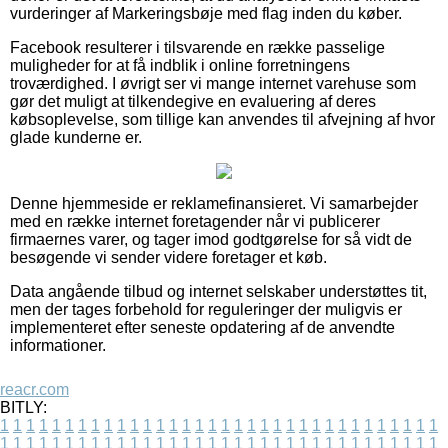
vurderinger af Markeringsbøje med flag inden du køber.
Facebook resulterer i tilsvarende en række passelige
muligheder for at få indblik i online forretningens
troværdighed. I øvrigt ser vi mange internet varehuse som
gør det muligt at tilkendegive en evaluering af deres
købsoplevelse, som tillige kan anvendes til afvejning af hvor
glade kunderne er.
Denne hjemmeside er reklamefinansieret. Vi samarbejder
med en række internet foretagender når vi publicerer
firmaernes varer, og tager imod godtgørelse for så vidt de
besøgende vi sender videre foretager et køb.
Data angående tilbud og internet selskaber understøttes tit,
men der tages forbehold for reguleringer der muligvis er
implementeret efter seneste opdatering af de anvendte
informationer.
reacr.com
BITLY:
1
1
1
1
1
1
1
1
1
1
1
1
1
1
1
1
1
1
1
1
1
1
1
1
1
1
1
1
1
1
1
1
1
1
1
1
1
1
1
1
1
1
1
1
1
1
1
1
1
1
1
1
1
1
1
1
1
1
1
1
1
1
1
1
1
1
1
1