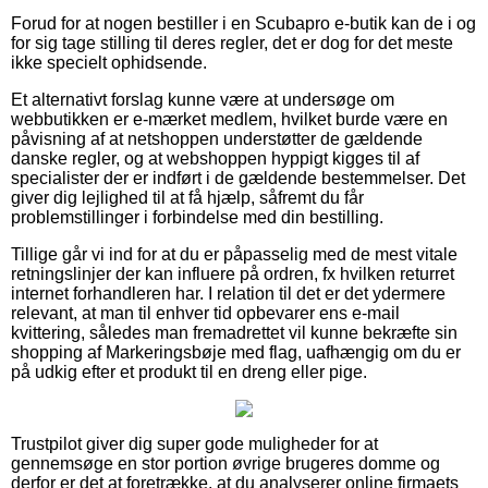
Forud for at nogen bestiller i en Scubapro e-butik kan de i og
for sig tage stilling til deres regler, det er dog for det meste
ikke specielt ophidsende.
Et alternativt forslag kunne være at undersøge om
webbutikken er e-mærket medlem, hvilket burde være en
påvisning af at netshoppen understøtter de gældende
danske regler, og at webshoppen hyppigt kigges til af
specialister der er indført i de gældende bestemmelser. Det
giver dig lejlighed til at få hjælp, såfremt du får
problemstillinger i forbindelse med din bestilling.
Tillige går vi ind for at du er påpasselig med de mest vitale
retningslinjer der kan influere på ordren, fx hvilken returret
internet forhandleren har. I relation til det er det ydermere
relevant, at man til enhver tid opbevarer ens e-mail
kvittering, således man fremadrettet vil kunne bekræfte sin
shopping af Markeringsbøje med flag, uafhængig om du er
på udkig efter et produkt til en dreng eller pige.
Trustpilot giver dig super gode muligheder for at
gennemsøge en stor portion øvrige brugeres domme og
derfor er det at foretrække, at du analyserer online firmaets