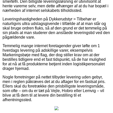
smertefri. Den billigste leveringsløsning er utvivlsomt at
hente varerne selv, men dette afhænger af at du har bopæl i
nærheden af internet selskabets tilholdssted.
Leveringshastigheden på Dykkerudstyr > Tilbehør er
naturligvis ultra udslagsgivende i tilfælde af at man står og
skal bruge ordren fluks, så af den grund er det temmelig på
sin plads at man studerer den anslåede leveringstid ved den
pågældende vare.
Temmelig mange internet foretagender giver løfte om 1
hverdags levering på adskillige varer, eksempelvis
Markeringsbøje med flag, der dog stiller krav om at der
bestilles tidligere end et fast tidspunkt, så de har mulighed
for at nå at få produkterne betjent inden logistikpersonalet
drager hjemad.
Nogle forretninger på nettet tilbyder levering uden gebyr,
men i reglen påkræves det at du aftager for en fastsat pris.
Ellers skal du foretrække den prisbilligste leveringsmåde,
som ofte – om du er tæt på Vejle, Hobro eller Lemvig – vil
blive at få dem til at levere din bestilling til et
afhentningssted.