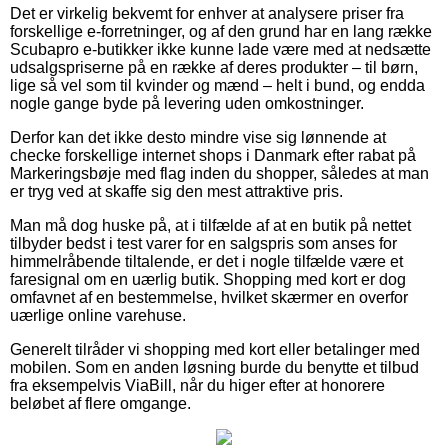
Det er virkelig bekvemt for enhver at analysere priser fra
forskellige e-forretninger, og af den grund har en lang række
Scubapro e-butikker ikke kunne lade være med at nedsætte
udsalgspriserne på en række af deres produkter – til børn,
lige så vel som til kvinder og mænd – helt i bund, og endda
nogle gange byde på levering uden omkostninger.
Derfor kan det ikke desto mindre vise sig lønnende at
checke forskellige internet shops i Danmark efter rabat på
Markeringsbøje med flag inden du shopper, således at man
er tryg ved at skaffe sig den mest attraktive pris.
Man må dog huske på, at i tilfælde af at en butik på nettet
tilbyder bedst i test varer for en salgspris som anses for
himmelråbende tiltalende, er det i nogle tilfælde være et
faresignal om en uærlig butik. Shopping med kort er dog
omfavnet af en bestemmelse, hvilket skærmer en overfor
uærlige online varehuse.
Generelt tilråder vi shopping med kort eller betalinger med
mobilen. Som en anden løsning burde du benytte et tilbud
fra eksempelvis ViaBill, når du higer efter at honorere
beløbet af flere omgange.