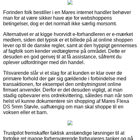
Forinden folk bestiller i en Mares internet handler behøver
man for at være sikker have øje for webshoppens
betingelser, dog er det normalt ikke særlig morsomt.
Alternativet er at kigge hvorvidt e-forhandleren er e-mærket
medlem, siden det typisk er et billede på at online shoppen
lever op til de danske regler, samt at den hyppigt gennemses
af fagfolk som kender vedtægterne på området. Dette er
desuden en god genvej til at få assistance, såfremt du
oplever udfordringer med din handel.
Tilsvarende slår vi et slag for at kunden er klar over de
primære forhold der gør sig gældende i forbindelse med
transaktionen, for eksempel den ombytningsret online
firmaet anvender. Derfor er det desuden vigtigt, at man
stadig opbevarer ens ordrekvittering, således man når som
helst vil kunne dokumentere sin shopping af Mares Flexa
DS 5mm Støvle, uafhængig om man skal shoppe til en
voksen eller et barn.
Trustpilot fremskaffer faktisk anstændige løsninger til at
fortolke ret mange forhenværende forbrugeres tanker og på