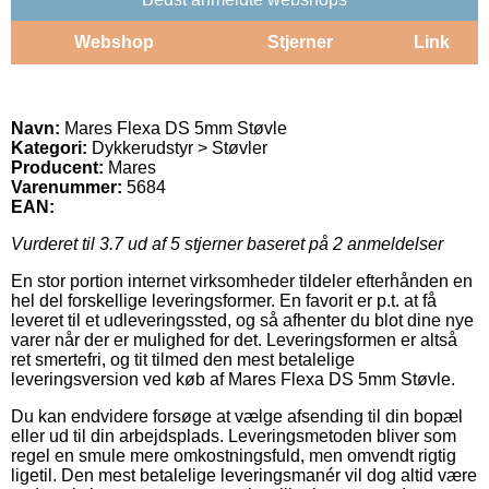
Webshop
Stjerner
Link
Navn:
Mares Flexa DS 5mm Støvle
Kategori:
Dykkerudstyr > Støvler
Producent:
Mares
Varenummer:
5684
EAN:
Vurderet til
3.7
ud af 5 stjerner baseret på
2
anmeldelser
En stor portion internet virksomheder tildeler efterhånden en
hel del forskellige leveringsformer. En favorit er p.t. at få
leveret til et udleveringssted, og så afhenter du blot dine nye
varer når der er mulighed for det. Leveringsformen er altså
ret smertefri, og tit tilmed den mest betalelige
leveringsversion ved køb af Mares Flexa DS 5mm Støvle.
Du kan endvidere forsøge at vælge afsending til din bopæl
eller ud til din arbejdsplads. Leveringsmetoden bliver som
regel en smule mere omkostningsfuld, men omvendt rigtig
ligetil. Den mest betalelige leveringsmanér vil dog altid være