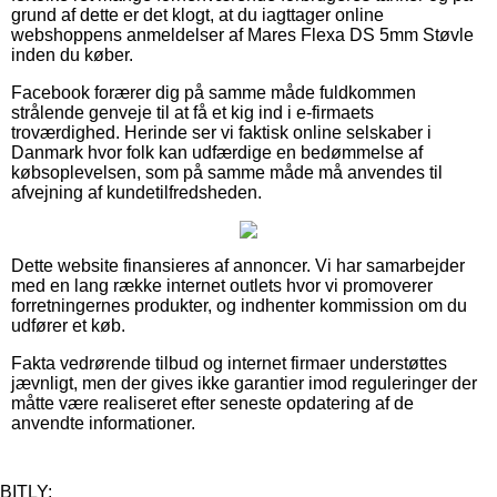
grund af dette er det klogt, at du iagttager online
webshoppens anmeldelser af Mares Flexa DS 5mm Støvle
inden du køber.
Facebook forærer dig på samme måde fuldkommen
strålende genveje til at få et kig ind i e-firmaets
troværdighed. Herinde ser vi faktisk online selskaber i
Danmark hvor folk kan udfærdige en bedømmelse af
købsoplevelsen, som på samme måde må anvendes til
afvejning af kundetilfredsheden.
Dette website finansieres af annoncer. Vi har samarbejder
med en lang række internet outlets hvor vi promoverer
forretningernes produkter, og indhenter kommission om du
udfører et køb.
Fakta vedrørende tilbud og internet firmaer understøttes
jævnligt, men der gives ikke garantier imod reguleringer der
måtte være realiseret efter seneste opdatering af de
anvendte informationer.
BITLY: