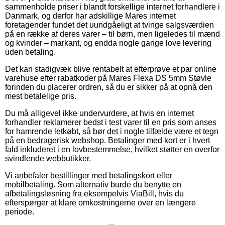
sammenholde priser i blandt forskellige internet forhandlere i
Danmark, og derfor har adskillige Mares internet
foretagender fundet det uundgåeligt at tvinge salgsværdien
på en række af deres varer – til børn, men ligeledes til mænd
og kvinder – markant, og endda nogle gange love levering
uden betaling.
Det kan stadigvæk blive rentabelt at efterprøve et par online
varehuse efter rabatkoder på Mares Flexa DS 5mm Støvle
forinden du placerer ordren, så du er sikker på at opnå den
mest betalelige pris.
Du må alligevel ikke undervurdere, at hvis en internet
forhandler reklamerer bedst i test varer til en pris som anses
for hamrende letkøbt, så bør det i nogle tilfælde være et tegn
på en bedragerisk webshop. Betalinger med kort er i hvert
fald inkluderet i en lovbestemmelse, hvilket støtter en overfor
svindlende webbutikker.
Vi anbefaler bestillinger med betalingskort eller
mobilbetaling. Som alternativ burde du benytte en
afbetalingsløsning fra eksempelvis ViaBill, hvis du
efterspørger at klare omkostningerne over en længere
periode.