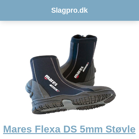
Slagpro.dk
Mares Flexa DS 5mm Støvle