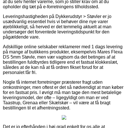
at du selv henter varerne, som jo stiller krav om at du
opholder dig tæt på e-forretningens tilholdssted.
Leveringshastigheden på Dykkerudstyr > Støvler er jo
usædvanlig essentiel hvis vi behøver dine nye varer
øjeblikkeligt, så herved er det temmelig aktuelt at man
undersøger det forventede leveringstidspunkt for den
pågældende vare.
Adskillige online selskaber reklamerer med 1 dags levering
på mange af butikkens produkter, eksempelvis Mares Flexa
DS 5mm Støvle, men vær vagtsom da det betinges af at
bestillingen fuldbyrdes tidligere end et fastsat klokkeslæt,
således at de kan nå at få ordren fikset forud for at
personalet får fri.
Nogle få internet forretninger præsterer fragt uden
omkostninger, men oftest er det så nødvendigt at man køber
for en fastsat pris. I øvrigt må man tage den mest betalelige
leveringsmodel, der ofte – ligegyldigt om man er ved
Taastrup, Grenaa eller Skælskør – vil være at få bragt
bestillingen til et afhentningssted.
Det er jo efterhånden i høj grad enkelt for os alle at