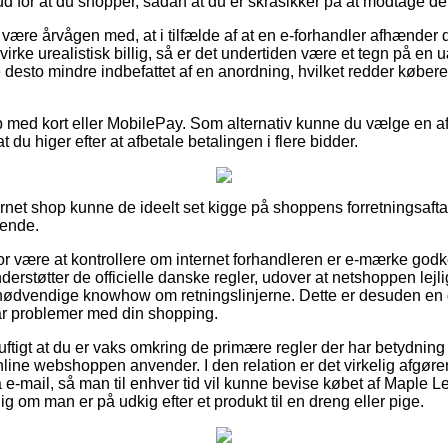
d for at du shopper, sådan at du er skråsikker på at modtage den
ære årvågen med, at i tilfælde af at en e-forhandler afhænder de
irke urealistisk billig, så er det undertiden være et tegn på en uæ
e desto mindre indbefattet af en anordning, hvilket redder køber
b med kort eller MobilePay. Som alternativ kunne du vælge en a
 du higer efter at afbetale betalingen i flere bidder.
ternet shop kunne de ideelt set kigge på shoppens forretningsaft
ende.
for være at kontrollere om internet forhandleren er e-mærke godk
derstøtter de officielle danske regler, udover at netshoppen lejl
 nødvendige knowhow om retningslinjerne. Dette er desuden en go
år problemer med din shopping.
uftigt at du er vaks omkring de primære regler der har betydning 
online webshoppen anvender. I den relation er det virkelig afgø
e-mail, så man til enhver tid vil kunne bevise købet af Maple Lea
om man er på udkig efter et produkt til en dreng eller pige.