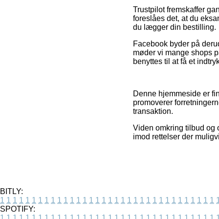
Trustpilot fremskaffer g
foreslåes det, at du ek
du lægger din bestilling.
Facebook byder på derudov
møder vi mange shops på
benyttes til at få et indtr
Denne hjemmeside er fina
promoverer forretningern
transaktion.
Viden omkring tilbud og o
imod rettelser der muligv
BITLY:
1
1
1
1
1
1
1
1
1
1
1
1
1
1
1
1
1
1
1
1
1
1
1
1
1
1
1
1
1
1
1
1
1
1
SPOTIFY:
1
1
1
1
1
1
1
1
1
1
1
1
1
1
1
1
1
1
1
1
1
1
1
1
1
1
1
1
1
1
1
1
1
1