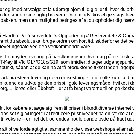
r og imod at vælge at få udbragt hjem til dig eller til hvor du arb
 den anden side rigtig bekvem. Den mindst kostelige slags leveri
r pakken, men den mulighed betinges af at du opholder dig nær
 Hardball // Reservedele & Opgradering // Reservedele & Opgra
remt du absolut skal bruge ordren om kort tid, så derfor er det be
 leveringsdato ved den vedkommende vare.
er frembyder levering på næstkommende hverdag på de fleste af
-Key til Vfc G17/G18c/G19, som imidlertid tager udgangspunkt i
idspunkt, sådan at de kan nå at få produkterne fikset inden lager
ark præsterer levering uden omkostninger, men ofte kun ifald man
 kunne du udvælge den prisbilligste leveringsmåde, hvilket i de 
rg, Lillerød eller Ebeltoft – er at få bragt varerne til en pakkesh
it for købere at søge sig frem til priser i blandt diverse interne
shops set sig tvunget til at reducere prisniveauet på en række af d
 til voksne – en hel del, og endda nogle gange byde på fragt ud
s alt blive fordelagtigt at sammenholde visse webshops efter ra