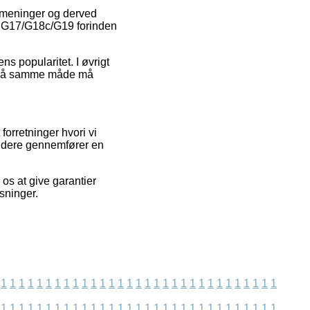
s meninger og derved
c G17/G18c/G19 forinden
ns popularitet. I øvrigt
et på samme måde må
orretninger hvori vi
videre gennemfører en
 os at give garantier
sninger.
1
1
1
1
1
1
1
1
1
1
1
1
1
1
1
1
1
1
1
1
1
1
1
1
1
1
1
1
1
1
1
1
1
1
1
1
1
1
1
1
1
1
1
1
1
1
1
1
1
1
1
1
1
1
1
1
1
1
1
1
1
1