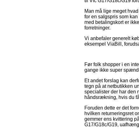
til Vfc G17/G18c/G19 foru
Man må lige meget hvad v
for en salgspris som kan v
med betalingskort er ikk
forretninger.
Vi anbefaler generelt kø
eksempel ViaBill, forudsat
Før folk shopper i en in
gange ikke super spænd
Et andet forslag kan der
tegn på at netbutikken un
specialister der har den
håndsrækning, hvis du f
Foruden dette er det forn
hvilken returneringsret 
gemmer ens kvittering på 
G17/G18c/G19, uafhængig 