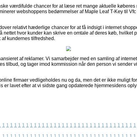
anske værdifulde chancer for at læse ret mange aktuelle købere
saminerer webshoppens bedømmelser af Maple Leaf T-Key til Vf
er relativt hæderlige chancer for at få indsigt i internet shoppe
 nettet hvor kunder kan skrive en omtale af deres køb, hvilk
yk af kundernes tilfredshed.
nsieret af reklamer. Vi samarbejder med en samling af internet f
es tilbud, og tager imod kommission når den person vi sender 
nline firmaer vedligeholdes nu og da, men det er ikke muligt for
is er lavet efter at vi sidste gang opdaterede hjemmesidens oply
1
1
1
1
1
1
1
1
1
1
1
1
1
1
1
1
1
1
1
1
1
1
1
1
1
1
1
1
1
1
1
1
1
1
1
1
1
1
1
1
1
1
1
1
1
1
1
1
1
1
1
1
1
1
1
1
1
1
1
1
1
1
1
1
1
1
1
1
1
1