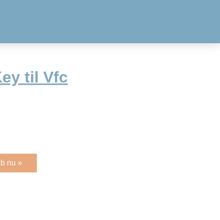
ey til Vfc
b nu »