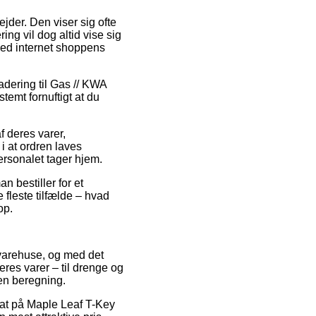
ejder. Den viser sig ofte
ng vil dog altid vise sig
ved internet shoppens
dering til Gas // KWA
stemt fornuftigt at du
 deres varer,
 at ordren laves
personalet tager hjem.
 bestiller for et
fleste tilfælde – hvad
op.
t varehuse, og med det
eres varer – til drenge og
en beregning.
bat på Maple Leaf T-Key