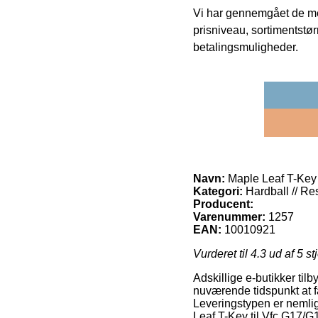
Vi har gennemgået de mes
prisniveau, sortimentstø
betalingsmuligheder.
Navn:
Maple Leaf T-Key 
Kategori:
Hardball // Re
Producent:
Varenummer:
1257
EAN:
10010921
Vurderet til
4.3
ud af 5 st
Adskillige e-butikker tilb
nuværende tidspunkt at få
Leveringstypen er nemlig
Leaf T-Key til Vfc G17/G