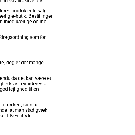
 mest attraktive pris.
res produkter til salg
rlig e-butik. Bestillinger
en imod uærlige online
fdragsordning som for
ale, dog er det mange
endt, da det kan være et
ighedsvis revurderes af
d lejlighed til en
for ordren, som fx
rende, at man stadigvæk
f T-Key til Vfc