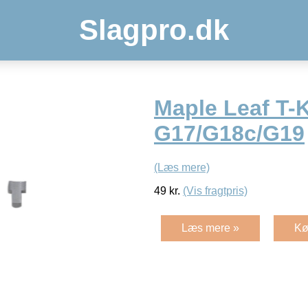
Slagpro.dk
Maple Leaf T-K
G17/G18c/G19
(Læs mere)
49
kr.
(Vis fragtpris)
Læs mere »
Kø