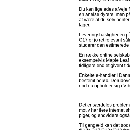
Du kan ligeledes afveje fo
en anelse dyrere, men på
at være at du selv hente
lager.
Leveringshastigheden på
G17 er jo ret relevant såf
studerer den estimerede
En række online selskab
eksempelvis Maple Leaf T
tidligere end et givent t
Enkelte e-handler i Danm
bestemt beløb. Derudover
end du opholder sig i Vibo
Det er særdeles problemfr
motiv har flere internet 
piger, og endvidere også
Til gengæld kan det trod