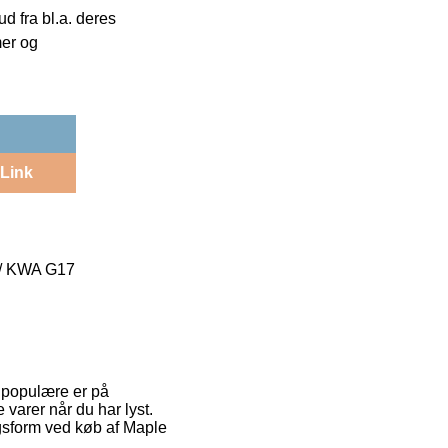
 fra bl.a. deres
mer og
Link
 // KWA G17
de populære er på
 varer når du har lyst.
ngsform ved køb af Maple