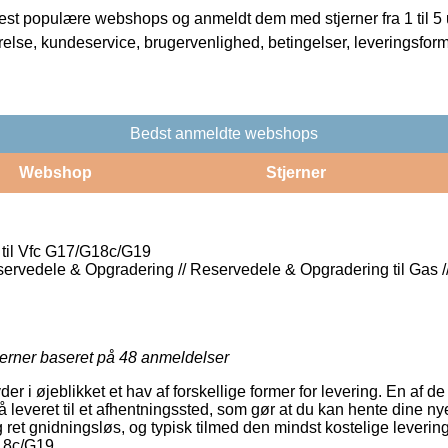
t populære webshops og anmeldt dem med stjerner fra 1 til 5 ud
rrelse, kundeservice, brugervenlighed, betingelser, leveringsfor
Bedst anmeldte webshops
Webshop
Stjerner
til Vfc G17/G18c/G19
servedele & Opgradering // Reservedele & Opgradering til Gas
jerner baseret på
48
anmeldelser
yder i øjeblikket et hav af forskellige former for levering. En af 
 leveret til et afhentningssted, som gør at du kan hente dine nye
 ret gnidningsløs, og typisk tilmed den mindst kostelige leveri
18c/G19.