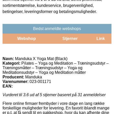
sortimentstørrelse, kundeservice, brugervenlighed,
betingelser, leveringsformer og betalingsmuligheder.
Bedst anmeldte webshops
Webshop
Stjerner
Link
Navn:
Manduka X Yoga Mat (Black)
Kategori:
Pilates – Yoga og Meditation – Træningsudstyr –
Træningsmåtter – Træningsudstyr – Yoga og
Meditationsudstyr – Yoga og Meditation måtter
Producent:
Manduka
Varenummer:
023-001171
EAN:
Vurderet til
3.6
ud af 5 stjerner baseret på
31
anmeldelser
Flere online firmaer frembyder i vore dage en lang række
forskellige muligheder for levering. En favorit iblandt mange
er p.t. at få sendt til en pakkeshop, hvor du kan afhente dine