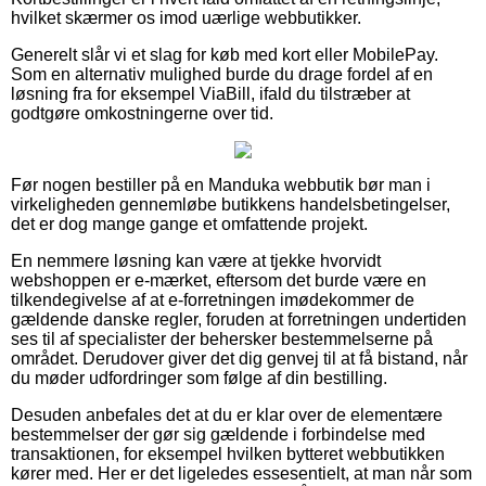
hvilket skærmer os imod uærlige webbutikker.
Generelt slår vi et slag for køb med kort eller MobilePay.
Som en alternativ mulighed burde du drage fordel af en
løsning fra for eksempel ViaBill, ifald du tilstræber at
godtgøre omkostningerne over tid.
Før nogen bestiller på en Manduka webbutik bør man i
virkeligheden gennemløbe butikkens handelsbetingelser,
det er dog mange gange et omfattende projekt.
En nemmere løsning kan være at tjekke hvorvidt
webshoppen er e-mærket, eftersom det burde være en
tilkendegivelse af at e-forretningen imødekommer de
gældende danske regler, foruden at forretningen undertiden
ses til af specialister der behersker bestemmelserne på
området. Derudover giver det dig genvej til at få bistand, når
du møder udfordringer som følge af din bestilling.
Desuden anbefales det at du er klar over de elementære
bestemmelser der gør sig gældende i forbindelse med
transaktionen, for eksempel hvilken bytteret webbutikken
kører med. Her er det ligeledes essesentielt, at man når som