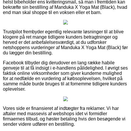
helst bibeholder ens kvitteringsmail, så man i fremtiden kan
bekræfte sin bestilling af Manduka X Yoga Mat (Black), hvad
end man skal shoppe til en voksen eller et barn.
Trustpilot frembyder egentlig relevante løsninger til at blive
klogere på ret mange tidligere kunders betragtninger og
herved er det anbefalelsesværdigt, at du udforsker
netshoppens vurderinger af Manduka X Yoga Mat (Black) før
du lægger din bestilling.
Facebook tilbyder dig derudover en lang række habile
genveje til at få indsigt i e-handlens pålidelighed. I øvrigt ses
faktisk online virksomheder som giver kunderne mulighed
for at nedfælde en vurdering af købsoplevelsen, hvilket på
samme måde burde bruges til at fornemme tidligere kunders
oplevelser.
Vores side er finansieret af indtægter fra reklamer. Vi har
aftaler med massevis af webshops idet vi formidler
firmaernes tilbud, og høster betaling hvis den besøgende vi
sender videre udfører en bestilling.