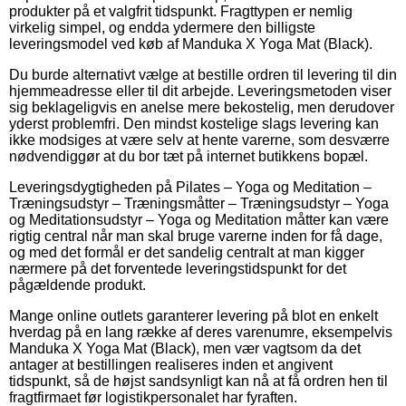
produkter på et valgfrit tidspunkt. Fragttypen er nemlig
virkelig simpel, og endda ydermere den billigste
leveringsmodel ved køb af Manduka X Yoga Mat (Black).
Du burde alternativt vælge at bestille ordren til levering til din
hjemmeadresse eller til dit arbejde. Leveringsmetoden viser
sig beklageligvis en anelse mere bekostelig, men derudover
yderst problemfri. Den mindst kostelige slags levering kan
ikke modsiges at være selv at hente varerne, som desværre
nødvendiggør at du bor tæt på internet butikkens bopæl.
Leveringsdygtigheden på Pilates – Yoga og Meditation –
Træningsudstyr – Træningsmåtter – Træningsudstyr – Yoga
og Meditationsudstyr – Yoga og Meditation måtter kan være
rigtig central når man skal bruge varerne inden for få dage,
og med det formål er det sandelig centralt at man kigger
nærmere på det forventede leveringstidspunkt for det
pågældende produkt.
Mange online outlets garanterer levering på blot en enkelt
hverdag på en lang række af deres varenumre, eksempelvis
Manduka X Yoga Mat (Black), men vær vagtsom da det
antager at bestillingen realiseres inden et angivent
tidspunkt, så de højst sandsynligt kan nå at få ordren hen til
fragtfirmaet før logistikpersonalet har fyraften.