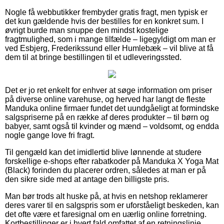
Nogle få webbutikker frembyder gratis fragt, men typisk er
det kun gældende hvis der bestilles for en konkret sum. I
øvrigt burde man snuppe den mindst kostelige
fragtmulighed, som i mange tilfælde – ligegyldigt om man er
ved Esbjerg, Frederikssund eller Humlebæk – vil blive at få
dem til at bringe bestillingen til et udleveringssted.
Det er jo ret enkelt for enhver at søge information om priser
på diverse online varehuse, og herved har langt de fleste
Manduka online firmaer fundet det uundgåeligt at formindske
salgspriserne på en række af deres produkter – til børn og
babyer, samt også til kvinder og mænd – voldsomt, og endda
nogle gange love fri fragt.
Til gengæld kan det imidlertid blive lønnende at studere
forskellige e-shops efter rabatkoder på Manduka X Yoga Mat
(Black) forinden du placerer ordren, således at man er på
den sikre side med at antage den billigste pris.
Man bør trods alt huske på, at hvis en netshop reklamerer
deres varer til en salgspris som er uforståeligt beskeden, kan
det ofte være et faresignal om en uærlig online forretning.
Kortbestillinger er i hvert fald omfattet af en retningslinje,