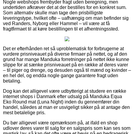
Nogle webshops frembyder fragt uden beregning, men
undertiden afkræver det at der bestilles for en konkret sum.
Som alternativ skulle man tage den prisbilligste
leveringstype, hvilket ofte – uafhængig om man befinder sig
ved Randers, Nyborg eller Hammel – vil være at få
fragtfirmaet til at køre bestillingen til et afhentningssted.
Det er efterhånden ret så uproblematisk for forbrugerne at
vurdere prisniveauet på diverse firmaer på nettet, og af den
grund har mange Manduka forretninger på nettet ikke kunne
slippe for at sænke prisniveauet på en række af deres varer
– til piger og drenge, og desuden også til mænd og kvinder –
en hel del, og endda nogle gange garantere fragt uden
betaling.
Dog kan det alligevel være udbytterigt at studere en række
internet shops i Danmark efter udsalg på Manduka Equa
Eko Round mat (Luna Night) inden du gennemfører din
handel, således at man er usvigeligt sikker på at antage den
mest betalelige pris.
Du bør alligevel være opmærksom på, at ifald en shop
udlover deres varer til salg for en salgspris som kan ses som
mystisk lav, så kan det ofte være et bevis på en bedragerisk