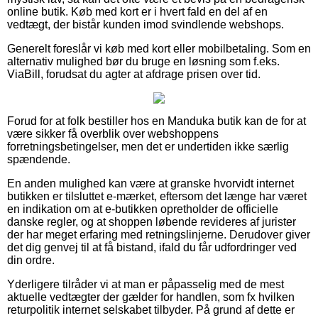
online butik. Køb med kort er i hvert fald en del af en
vedtægt, der bistår kunden imod svindlende webshops.
Generelt foreslår vi køb med kort eller mobilbetaling. Som en
alternativ mulighed bør du bruge en løsning som f.eks.
ViaBill, forudsat du agter at afdrage prisen over tid.
Forud for at folk bestiller hos en Manduka butik kan de for at
være sikker få overblik over webshoppens
forretningsbetingelser, men det er undertiden ikke særlig
spændende.
En anden mulighed kan være at granske hvorvidt internet
butikken er tilsluttet e-mærket, eftersom det længe har været
en indikation om at e-butikken opretholder de officielle
danske regler, og at shoppen løbende revideres af jurister
der har meget erfaring med retningslinjerne. Derudover giver
det dig genvej til at få bistand, ifald du får udfordringer ved
din ordre.
Yderligere tilråder vi at man er påpasselig med de mest
aktuelle vedtægter der gælder for handlen, som fx hvilken
returpolitik internet selskabet tilbyder. På grund af dette er