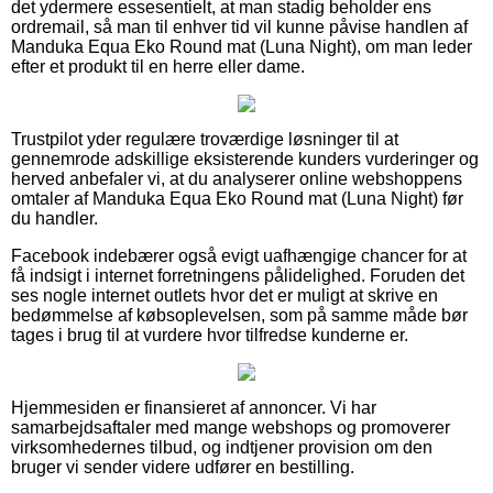
det ydermere essesentielt, at man stadig beholder ens
ordremail, så man til enhver tid vil kunne påvise handlen af
Manduka Equa Eko Round mat (Luna Night), om man leder
efter et produkt til en herre eller dame.
Trustpilot yder regulære troværdige løsninger til at
gennemrode adskillige eksisterende kunders vurderinger og
herved anbefaler vi, at du analyserer online webshoppens
omtaler af Manduka Equa Eko Round mat (Luna Night) før
du handler.
Facebook indebærer også evigt uafhængige chancer for at
få indsigt i internet forretningens pålidelighed. Foruden det
ses nogle internet outlets hvor det er muligt at skrive en
bedømmelse af købsoplevelsen, som på samme måde bør
tages i brug til at vurdere hvor tilfredse kunderne er.
Hjemmesiden er finansieret af annoncer. Vi har
samarbejdsaftaler med mange webshops og promoverer
virksomhedernes tilbud, og indtjener provision om den
bruger vi sender videre udfører en bestilling.