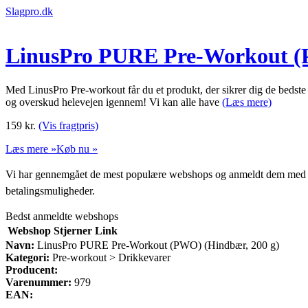
Slagpro.dk
LinusPro PURE Pre-Workout (
Med LinusPro Pre-workout får du et produkt, der sikrer dig de bedste 
og overskud helevejen igennem! Vi kan alle have
(Læs mere)
159
kr.
(Vis fragtpris)
Læs mere »
Køb nu »
Vi har gennemgået de mest populære webshops og anmeldt dem med stjern
betalingsmuligheder.
Bedst anmeldte webshops
Webshop
Stjerner
Link
Navn:
LinusPro PURE Pre-Workout (PWO) (Hindbær, 200 g)
Kategori:
Pre-workout > Drikkevarer
Producent:
Varenummer:
979
EAN: