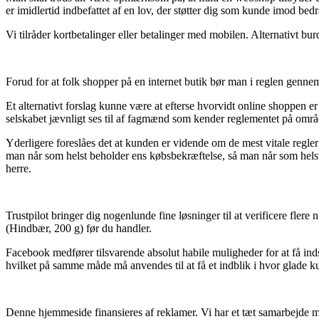
er imidlertid indbefattet af en lov, der støtter dig som kunde imod bedr
Vi tilråder kortbetalinger eller betalinger med mobilen. Alternativt bur
Forud for at folk shopper på en internet butik bør man i reglen genn
Et alternativt forslag kunne være at efterse hvorvidt online shoppen er
selskabet jævnligt ses til af fagmænd som kender reglementet på områd
Yderligere foreslåes det at kunden er vidende om de mest vitale regler
man når som helst beholder ens købsbekræftelse, så man når som hels
herre.
Trustpilot bringer dig nogenlunde fine løsninger til at verificere f
(Hindbær, 200 g) før du handler.
Facebook medfører tilsvarende absolut habile muligheder for at få in
hvilket på samme måde må anvendes til at få et indblik i hvor glade k
Denne hjemmeside finansieres af reklamer. Vi har et tæt samarbejde me