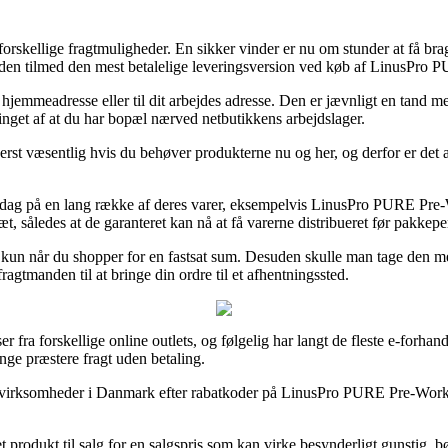
skellige fragtmuligheder. En sikker vinder er nu om stunder at få bragt
esuden tilmed den mest betalelige leveringsversion ved køb af LinusP
din hjemmeadresse eller til dit arbejdes adresse. Den er jævnligt en tan
tinget af at du har bopæl nærved netbutikkens arbejdslager.
rst væsentlig hvis du behøver produkterne nu og her, og derfor er det 
 hverdag på en lang række af deres varer, eksempelvis LinusPro PURE 
t, således at de garanteret kan nå at få varerne distribueret før pakkepe
 kun når du shopper for en fastsat sum. Desuden skulle man tage den mes
ragtmanden til at bringe din ordre til et afhentningssted.
r fra forskellige online outlets, og følgelig har langt de fleste e-forhand
nge præstere fragt uden betaling.
ternet virksomheder i Danmark efter rabatkoder på LinusPro PURE Pre-Wor
produkt til salg for en salgspris som kan virke besynderligt gunstig, bør