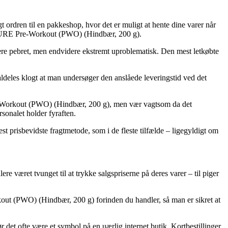
 ordren til en pakkeshop, hvor det er muligt at hente dine varer når
ro PURE Pre-Workout (PWO) (Hindbær, 200 g).
d mere pebret, men endvidere ekstremt uproblematisk. Den mest letkøbte
aldeles klogt at man undersøger den anslåede leveringstid ved det
Pre-Workout (PWO) (Hindbær, 200 g), men vær vagtsom da det
rsonalet holder fyraften.
t prisbevidste fragtmetode, som i de fleste tilfælde – ligegyldigt om
lere været tvunget til at trykke salgspriserne på deres varer – til piger
kout (PWO) (Hindbær, 200 g) forinden du handler, så man er sikret at
 det ofte være et symbol på en uærlig internet butik. Kortbestillinger