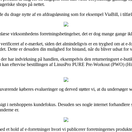
ageriske shops på nettet.
de du drage nytte af en afdragsløsning som for eksempel ViaBill, i tilfæl
emlæse virksomhedens forretningsbetingelser, det er dog mange gange i
 verificeret af e-mærket, siden det almindeligvis er en tryghed om at e-
et. Dette er desuden din mulighed for bistand, når du bliver udsat for 
 der har indvirkning på handlen, eksempelvis den returneringsret e-butik
t kan eftervise bestillingen af LinusPro PURE Pre-Workout (PWO) (Hin
lere nuværende køberes evalueringer og derved støtter vi, at du under
dsigt i netshoppens kundefokus. Desuden ses nogle internet forhandlere
underne er.
d et hold af e-forretninger hvori vi publicerer forretningernes produkte