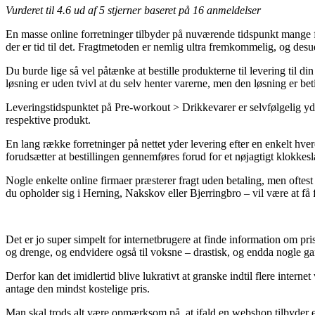
Vurderet til
4.6
ud af 5 stjerner baseret på
16
anmeldelser
En masse online forretninger tilbyder på nuværende tidspunkt mange for
der er tid til det. Fragtmetoden er nemlig ultra fremkommelig, og d
Du burde lige så vel påtænke at bestille produkterne til levering til 
løsning er uden tvivl at du selv henter varerne, men den løsning er be
Leveringstidspunktet på Pre-workout > Drikkevarer er selvfølgelig yde
respektive produkt.
En lang række forretninger på nettet yder levering efter en enkelt
forudsætter at bestillingen gennemføres forud for et nøjagtigt klokkeslæ
Nogle enkelte online firmaer præsterer fragt uden betaling, men oftest
du opholder sig i Herning, Nakskov eller Bjerringbro – vil være at få f
Det er jo super simpelt for internetbrugere at finde information om prise
og drenge, og endvidere også til voksne – drastisk, og endda nogle ga
Derfor kan det imidlertid blive lukrativt at granske indtil flere in
antage den mindst kostelige pris.
Man skal trods alt være opmærksom på, at ifald en webshop tilbyder et 