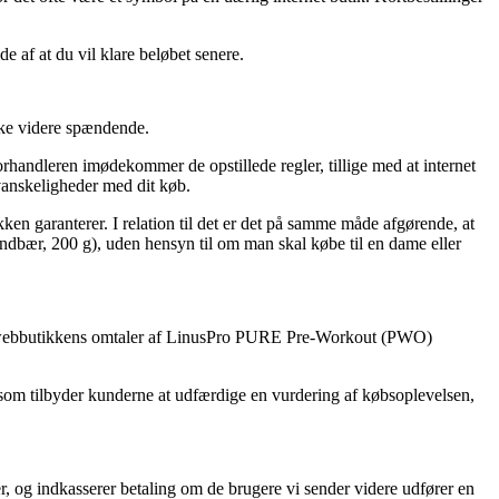
de af at du vil klare beløbet senere.
kke videre spændende.
forhandleren imødekommer de opstillede regler, tillige med at internet
vanskeligheder med dit køb.
ken garanterer. I relation til det er det på samme måde afgørende, at
dbær, 200 g), uden hensyn til om man skal købe til en dame eller
søger webbutikkens omtaler af LinusPro PURE Pre-Workout (PWO)
 som tilbyder kunderne at udfærdige en vurdering af købsoplevelsen,
r, og indkasserer betaling om de brugere vi sender videre udfører en