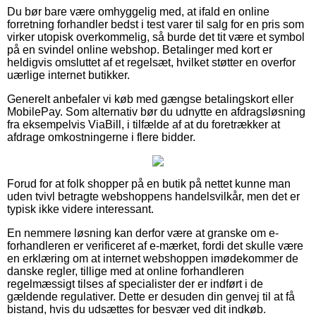
Du bør bare være omhyggelig med, at ifald en online
forretning forhandler bedst i test varer til salg for en pris som
virker utopisk overkommelig, så burde det tit være et symbol
på en svindel online webshop. Betalinger med kort er
heldigvis omsluttet af et regelsæt, hvilket støtter en overfor
uærlige internet butikker.
Generelt anbefaler vi køb med gængse betalingskort eller
MobilePay. Som alternativ bør du udnytte en afdragsløsning
fra eksempelvis ViaBill, i tilfælde af at du foretrækker at
afdrage omkostningerne i flere bidder.
Forud for at folk shopper på en butik på nettet kunne man
uden tvivl betragte webshoppens handelsvilkår, men det er
typisk ikke videre interessant.
En nemmere løsning kan derfor være at granske om e-
forhandleren er verificeret af e-mærket, fordi det skulle være
en erklæring om at internet webshoppen imødekommer de
danske regler, tillige med at online forhandleren
regelmæssigt tilses af specialister der er indført i de
gældende regulativer. Dette er desuden din genvej til at få
bistand, hvis du udsættes for besvær ved dit indkøb.