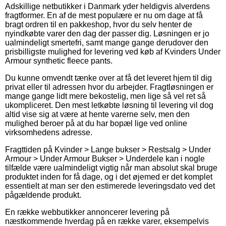
Adskillige netbutikker i Danmark yder heldigvis alverdens
fragtformer. En af de mest populære er nu om dage at få
bragt ordren til en pakkeshop, hvor du selv henter de
nyindkøbte varer den dag der passer dig. Løsningen er jo
ualmindeligt smertefri, samt mange gange derudover den
prisbilligste mulighed for levering ved køb af Kvinders Under
Armour synthetic fleece pants.
Du kunne omvendt tænke over at få det leveret hjem til dig
privat eller til adressen hvor du arbejder. Fragtløsningen er
mange gange lidt mere bekostelig, men lige så vel ret så
ukompliceret. Den mest letkøbte løsning til levering vil dog
altid vise sig at være at hente varerne selv, men den
mulighed beroer på at du har bopæl lige ved online
virksomhedens adresse.
Fragttiden på Kvinder > Lange bukser > Restsalg > Under
Armour > Under Armour Bukser > Underdele kan i nogle
tilfælde være ualmindeligt vigtig når man absolut skal bruge
produktet inden for få dage, og i det øjemed er det komplet
essentielt at man ser den estimerede leveringsdato ved det
pågældende produkt.
En række webbutikker annoncerer levering på
næstkommende hverdag på en række varer, eksempelvis