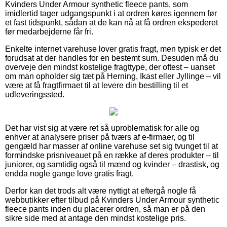
Kvinders Under Armour synthetic fleece pants, som
imidlertid tager udgangspunkt i at ordren køres igennem før
et fast tidspunkt, sådan at de kan nå at få ordren ekspederet
før medarbejderne får fri.
Enkelte internet varehuse lover gratis fragt, men typisk er det
forudsat at der handles for en bestemt sum. Desuden må du
overveje den mindst kostelige fragttype, der oftest – uanset
om man opholder sig tæt på Herning, Ikast eller Jyllinge – vil
være at få fragtfirmaet til at levere din bestilling til et
udleveringssted.
Det har vist sig at være ret så uproblematisk for alle og
enhver at analysere priser på tværs af e-firmaer, og til
gengæld har masser af online varehuse set sig tvunget til at
formindske prisniveauet på en række af deres produkter – til
juniorer, og samtidig også til mænd og kvinder – drastisk, og
endda nogle gange love gratis fragt.
Derfor kan det trods alt være nyttigt at eftergå nogle få
webbutikker efter tilbud på Kvinders Under Armour synthetic
fleece pants inden du placerer ordren, så man er på den
sikre side med at antage den mindst kostelige pris.