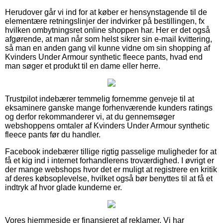
Herudover går vi ind for at køber er hensynstagende til de
elementære retningslinjer der indvirker på bestillingen, fx
hvilken ombytningsret online shoppen har. Her er det også
afgørende, at man når som helst sikrer sin e-mail kvittering,
så man en anden gang vil kunne vidne om sin shopping af
Kvinders Under Armour synthetic fleece pants, hvad end
man søger et produkt til en dame eller herre.
Trustpilot indebærer temmelig fornemme genveje til at
eksaminere ganske mange forhenværende kunders ratings
og derfor rekommanderer vi, at du gennemsøger
webshoppens omtaler af Kvinders Under Armour synthetic
fleece pants før du handler.
Facebook indebærer tillige rigtig passelige muligheder for at
få et kig ind i internet forhandlerens troværdighed. I øvrigt er
der mange webshops hvor det er muligt at registrere en kritik
af deres købsoplevelse, hvilket også bør benyttes til at få et
indtryk af hvor glade kunderne er.
Vores hjemmeside er finansieret af reklamer. Vi har