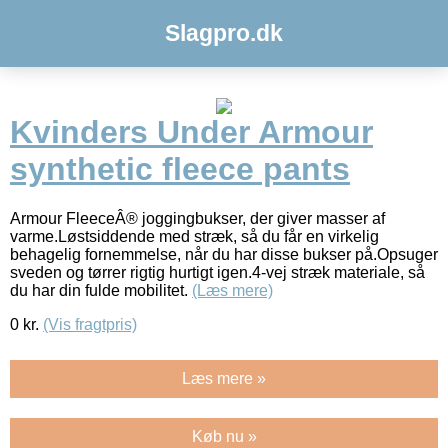
Slagpro.dk
Kvinders Under Armour
synthetic fleece pants
Armour FleeceÂ® joggingbukser, der giver masser af
varme.Løstsiddende med stræk, så du får en virkelig
behagelig fornemmelse, når du har disse bukser på.Opsuger
sveden og tørrer rigtig hurtigt igen.4-vej stræk materiale, så
du har din fulde mobilitet.
(Læs mere)
0
kr.
(Vis fragtpris)
Læs mere »
Køb nu »