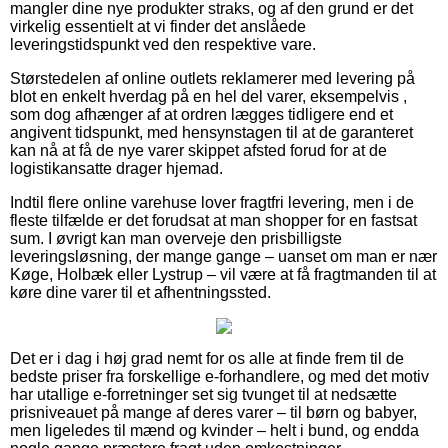
mangler dine nye produkter straks, og af den grund er det
virkelig essentielt at vi finder det anslåede
leveringstidspunkt ved den respektive vare.
Størstedelen af online outlets reklamerer med levering på
blot en enkelt hverdag på en hel del varer, eksempelvis ,
som dog afhænger af at ordren lægges tidligere end et
angivent tidspunkt, med hensynstagen til at de garanteret
kan nå at få de nye varer skippet afsted forud for at de
logistikansatte drager hjemad.
Indtil flere online varehuse lover fragtfri levering, men i de
fleste tilfælde er det forudsat at man shopper for en fastsat
sum. I øvrigt kan man overveje den prisbilligste
leveringsløsning, der mange gange – uanset om man er nær
Køge, Holbæk eller Lystrup – vil være at få fragtmanden til at
køre dine varer til et afhentningssted.
Det er i dag i høj grad nemt for os alle at finde frem til de
bedste priser fra forskellige e-forhandlere, og med det motiv
har utallige e-forretninger set sig tvunget til at nedsætte
prisniveauet på mange af deres varer – til børn og babyer,
men ligeledes til mænd og kvinder – helt i bund, og endda