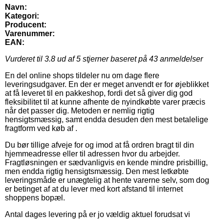
Navn:
Kategori:
Producent:
Varenummer:
EAN:
Vurderet til
3.8
ud af 5 stjerner baseret på
43
anmeldelser
En del online shops tildeler nu om dage flere
leveringsudgaver. En der er meget anvendt er for øjeblikket
at få leveret til en pakkeshop, fordi det så giver dig god
fleksibilitet til at kunne afhente de nyindkøbte varer præcis
når det passer dig. Metoden er nemlig rigtig
hensigtsmæssig, samt endda desuden den mest betalelige
fragtform ved køb af .
Du bør tillige afveje for og imod at få ordren bragt til din
hjemmeadresse eller til adressen hvor du arbejder.
Fragtløsningen er sædvanligvis en kende mindre prisbillig,
men endda rigtig hensigtsmæssig. Den mest letkøbte
leveringsmåde er unægtelig at hente varerne selv, som dog
er betinget af at du lever med kort afstand til internet
shoppens bopæl.
Antal dages levering på er jo vældig aktuel forudsat vi