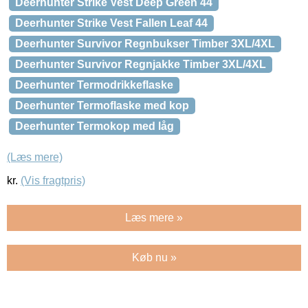
Deerhunter Strike Vest Deep Green 44
Deerhunter Strike Vest Fallen Leaf 44
Deerhunter Survivor Regnbukser Timber 3XL/4XL
Deerhunter Survivor Regnjakke Timber 3XL/4XL
Deerhunter Termodrikkeflaske
Deerhunter Termoflaske med kop
Deerhunter Termokop med låg
(Læs mere)
kr.
(Vis fragtpris)
Læs mere »
Køb nu »