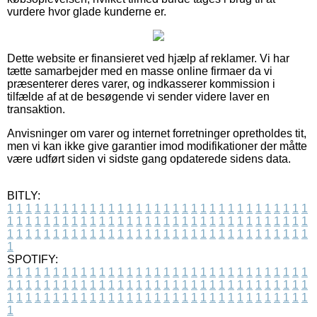
vurdere hvor glade kunderne er.
Dette website er finansieret ved hjælp af reklamer. Vi har
tætte samarbejder med en masse online firmaer da vi
præsenterer deres varer, og indkasserer kommission i
tilfælde af at de besøgende vi sender videre laver en
transaktion.
Anvisninger om varer og internet forretninger opretholdes tit,
men vi kan ikke give garantier imod modifikationer der måtte
være udført siden vi sidste gang opdaterede sidens data.
BITLY:
1
1
1
1
1
1
1
1
1
1
1
1
1
1
1
1
1
1
1
1
1
1
1
1
1
1
1
1
1
1
1
1
1
1
1
1
1
1
1
1
1
1
1
1
1
1
1
1
1
1
1
1
1
1
1
1
1
1
1
1
1
1
1
1
1
1
1
1
1
1
1
1
1
1
1
1
1
1
1
1
1
1
1
1
1
1
1
1
1
1
1
1
1
1
1
1
1
1
1
1
SPOTIFY:
1
1
1
1
1
1
1
1
1
1
1
1
1
1
1
1
1
1
1
1
1
1
1
1
1
1
1
1
1
1
1
1
1
1
1
1
1
1
1
1
1
1
1
1
1
1
1
1
1
1
1
1
1
1
1
1
1
1
1
1
1
1
1
1
1
1
1
1
1
1
1
1
1
1
1
1
1
1
1
1
1
1
1
1
1
1
1
1
1
1
1
1
1
1
1
1
1
1
1
1