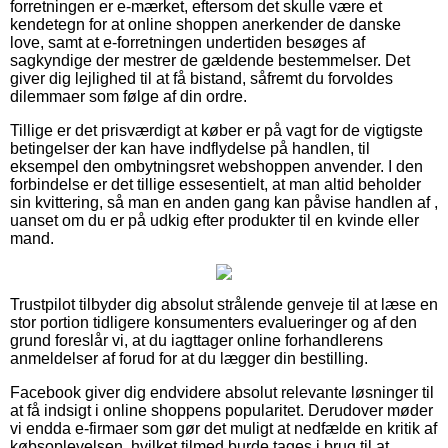
forretningen er e-mærket, eftersom det skulle være et
kendetegn for at online shoppen anerkender de danske
love, samt at e-forretningen undertiden besøges af
sagkyndige der mestrer de gældende bestemmelser. Det
giver dig lejlighed til at få bistand, såfremt du forvoldes
dilemmaer som følge af din ordre.
Tillige er det prisværdigt at køber er på vagt for de vigtigste
betingelser der kan have indflydelse på handlen, til
eksempel den ombytningsret webshoppen anvender. I den
forbindelse er det tillige essesentielt, at man altid beholder
sin kvittering, så man en anden gang kan påvise handlen af ,
uanset om du er på udkig efter produkter til en kvinde eller
mand.
Trustpilot tilbyder dig absolut strålende genveje til at læse en
stor portion tidligere konsumenters evalueringer og af den
grund foreslår vi, at du iagttager online forhandlerens
anmeldelser af forud for at du lægger din bestilling.
Facebook giver dig endvidere absolut relevante løsninger til
at få indsigt i online shoppens popularitet. Derudover møder
vi endda e-firmaer som gør det muligt at nedfælde en kritik af
købsoplevelsen, hvilket tilmed burde tages i brug til at