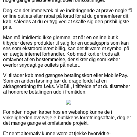
nogle gange præstere fragt uden omkostninger.
Dog kan det immervæk blive indbringende at prøve nogle få
online outlets efter rabat på forud for at du gennemfører dit
køb, således at du er tryg ved at skaffe sig den prisbilligste
pris.
Man må imidlertid ikke glemme, at når en online butik
tilbyder deres produkter til salg for en udsalgspris som kan
ses som ekstraordinært billig, kan det tit være et symbol på
en uægte internet forhandler. Køb med kort er trods alt
omfavnet af en bestemmelse, der sikrer dig som køber
overfor snydagtige outlets på nettet.
Vi tilråder køb med gængse betalingskort eller MobilePay.
Som en anden løsning bør du drage fordel af en
afdragsordning fra f.eks. ViaBill, i tilfælde af at du tilstræber
at honorere betalingen ude i fremtiden.
Forinden nogen køber hos en webshop kunne de i
virkeligheden overveje e-butikkens forretningsaftale, dog er
det mange gange et omfattende projekt.
Et nemt alternativ kunne være at tjekke hvorvidt e-