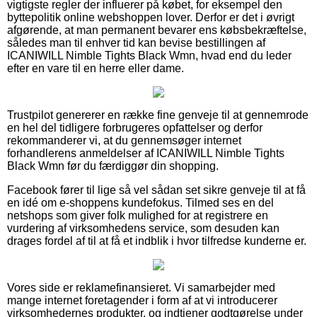
vigtigste regler der influerer på købet, for eksempel den
byttepolitik online webshoppen lover. Derfor er det i øvrigt
afgørende, at man permanent bevarer ens købsbekræftelse,
således man til enhver tid kan bevise bestillingen af
ICANIWILL Nimble Tights Black Wmn, hvad end du leder
efter en vare til en herre eller dame.
Trustpilot genererer en række fine genveje til at gennemrode
en hel del tidligere forbrugeres opfattelser og derfor
rekommanderer vi, at du gennemsøger internet
forhandlerens anmeldelser af ICANIWILL Nimble Tights
Black Wmn før du færdiggør din shopping.
Facebook fører til lige så vel sådan set sikre genveje til at få
en idé om e-shoppens kundefokus. Tilmed ses en del
netshops som giver folk mulighed for at registrere en
vurdering af virksomhedens service, som desuden kan
drages fordel af til at få et indblik i hvor tilfredse kunderne er.
Vores side er reklamefinansieret. Vi samarbejder med
mange internet foretagender i form af at vi introducerer
virksomhedernes produkter, og indtjener godtgørelse under