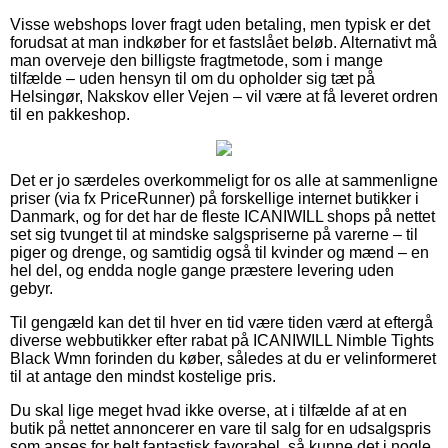
Visse webshops lover fragt uden betaling, men typisk er det
forudsat at man indkøber for et fastslået beløb. Alternativt må
man overveje den billigste fragtmetode, som i mange
tilfælde – uden hensyn til om du opholder sig tæt på
Helsingør, Nakskov eller Vejen – vil være at få leveret ordren
til en pakkeshop.
Det er jo særdeles overkommeligt for os alle at sammenligne
priser (via fx PriceRunner) på forskellige internet butikker i
Danmark, og for det har de fleste ICANIWILL shops på nettet
set sig tvunget til at mindske salgspriserne på varerne – til
piger og drenge, og samtidig også til kvinder og mænd – en
hel del, og endda nogle gange præstere levering uden
gebyr.
Til gengæld kan det til hver en tid være tiden værd at eftergå
diverse webbutikker efter rabat på ICANIWILL Nimble Tights
Black Wmn forinden du køber, således at du er velinformeret
til at antage den mindst kostelige pris.
Du skal lige meget hvad ikke overse, at i tilfælde af at en
butik på nettet annoncerer en vare til salg for en udsalgspris
som anses for helt fantastisk favorabel, så kunne det i nogle