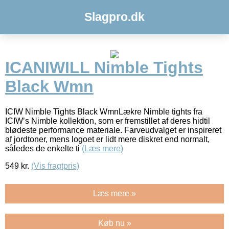
Slagpro.dk
ICANIWILL Nimble Tights
Black Wmn
ICIW Nimble Tights Black WmnLækre Nimble tights fra
ICIW’s Nimble kollektion, som er fremstillet af deres hidtil
blødeste performance materiale. Farveudvalget er inspireret
af jordtoner, mens logoet er lidt mere diskret end normalt,
således de enkelte ti
(Læs mere)
549
kr.
(Vis fragtpris)
Læs mere »
Køb nu »