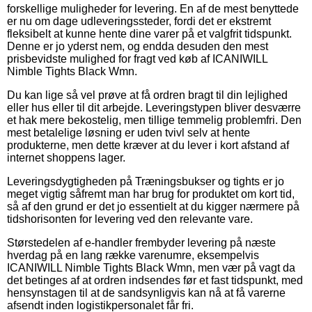
forskellige muligheder for levering. En af de mest benyttede
er nu om dage udleveringssteder, fordi det er ekstremt
fleksibelt at kunne hente dine varer på et valgfrit tidspunkt.
Denne er jo yderst nem, og endda desuden den mest
prisbevidste mulighed for fragt ved køb af ICANIWILL
Nimble Tights Black Wmn.
Du kan lige så vel prøve at få ordren bragt til din lejlighed
eller hus eller til dit arbejde. Leveringstypen bliver desværre
et hak mere bekostelig, men tillige temmelig problemfri. Den
mest betalelige løsning er uden tvivl selv at hente
produkterne, men dette kræver at du lever i kort afstand af
internet shoppens lager.
Leveringsdygtigheden på Træningsbukser og tights er jo
meget vigtig såfremt man har brug for produktet om kort tid,
så af den grund er det jo essentielt at du kigger nærmere på
tidshorisonten for levering ved den relevante vare.
Størstedelen af e-handler frembyder levering på næste
hverdag på en lang række varenumre, eksempelvis
ICANIWILL Nimble Tights Black Wmn, men vær på vagt da
det betinges af at ordren indsendes før et fast tidspunkt, med
hensynstagen til at de sandsynligvis kan nå at få varerne
afsendt inden logistikpersonalet får fri.