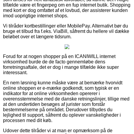
tilfælde være et fingerpeg om en fup internet butik. Shopping
med kort er dog omfattet af et lovbud, der assisterer kunden
imod uoprigtige internet shops.
Vi tilråder kortbestillinger eller MobilePay. Alternativt bør du
bruge et tilbud fra f.eks. ViaBill, såfremt du hellere vil dække
beløbet over et længere tidsrum.
Forud for at nogen shopper på en ICANIWILL internet
virksomhed burde de de facto gennemløbe dens
forretningsaftale, det er dog i mange tilfælde ikke super
interessant.
En nem løsning kunne måske være at bemærke hvorvidt
online shoppen er e-mærke godkendt, som typisk er en
indikator for at online virksomheden opererer i
overensstemmelse med de danske retningslinjer, tillige med
at den undertiden besøges af jurister som forstår
bestemmelserne på området. Derudover tilbydes du
lejlighed til support, såfremt du oplever vanskeligheder i
processen med dit køb.
Udover dette tilråder vi at man er opmærksom på de