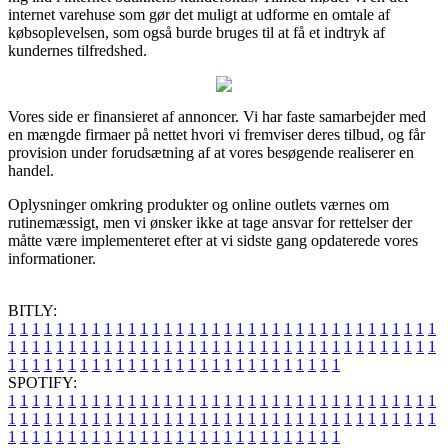
internet varehuse som gør det muligt at udforme en omtale af
købsoplevelsen, som også burde bruges til at få et indtryk af
kundernes tilfredshed.
Vores side er finansieret af annoncer. Vi har faste samarbejder med
en mængde firmaer på nettet hvori vi fremviser deres tilbud, og får
provision under forudsætning af at vores besøgende realiserer en
handel.
Oplysninger omkring produkter og online outlets værnes om
rutinemæssigt, men vi ønsker ikke at tage ansvar for rettelser der
måtte være implementeret efter at vi sidste gang opdaterede vores
informationer.
BITLY:
1
1
1
1
1
1
1
1
1
1
1
1
1
1
1
1
1
1
1
1
1
1
1
1
1
1
1
1
1
1
1
1
1
1
1
1
1
1
1
1
1
1
1
1
1
1
1
1
1
1
1
1
1
1
1
1
1
1
1
1
1
1
1
1
1
1
1
1
1
1
1
1
1
1
1
1
1
1
1
1
1
1
1
1
1
1
1
1
1
1
1
1
1
1
1
1
1
1
1
1
SPOTIFY:
1
1
1
1
1
1
1
1
1
1
1
1
1
1
1
1
1
1
1
1
1
1
1
1
1
1
1
1
1
1
1
1
1
1
1
1
1
1
1
1
1
1
1
1
1
1
1
1
1
1
1
1
1
1
1
1
1
1
1
1
1
1
1
1
1
1
1
1
1
1
1
1
1
1
1
1
1
1
1
1
1
1
1
1
1
1
1
1
1
1
1
1
1
1
1
1
1
1
1
1