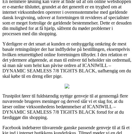
En nemmere løsning kan være at finde ud af om online webshoppen
er e-mærke tilsluttet, grundet at det generelt er en tryghed om at
internet virksomheden opererer i overensstemmelse med gældende
dansk lovgivning, udover at forretningen tit revideres af specialister
som er meget fortrolige de gældende bestemmelser. Dette er desuden
din mulighed for at få hjælp, såfremt du møder problemer i
processen med din shopping.
Yderligere er det smart at kunden er omhyggelig omkring de mest
basale retningslinjer der har indflydelse på bestillingen, eksempelvis
hvilken returrettighed online forretningen tilbyder. I den relation er
det ydermere afgørende, at man til enhver tid beholder sin ordremail,
så man når som helst kan påvise ordren af ICANIWILL –
DYNAMIC SEAMLESS 7/8 TIGHTS BLACK, uafhængig om du
skal købe til en dreng eller pige.
Trustpilot fører til fuldstændig nyttige genveje til at gennemgå flere
nuværende brugeres meninger og derved slår vi et slag for, at du
læser online virksomhedens bedømmelser af ICANIWILL –
DYNAMIC SEAMLESS 7/8 TIGHTS BLACK forud for at du
færdiggør din shopping.
Facebook indebærer tilsvarende ganske passende genveje til at få et
kig ind i internet butikkens kundefokus. Tilmed møder vi en del