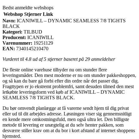
Bedst anmeldte webshops
Webshop
Stjerner
Link
Navn:
ICANIWILL – DYNAMIC SEAMLESS 7/8 TIGHTS
BLACK
Kategori:
TILBUD
Producent:
ICANIWILL
Varenummer:
19251129
EAN:
7340145210470
Vurderet til
4.8
ud af 5 stjerner baseret på
29
anmeldelser
De fleste online varehuse tilbyder nu om stunder flere
leveringsmåder. Den mest moderne er nu om stunder pakkeshoppen,
og så kan du bare gå forbi efter din ordre når det passer dig.
Fragttypen er jo ekstremt problemfri, samt desuden tilmed den mest
letkøbte leveringsform ved køb af ICANIWILL – DYNAMIC
SEAMLESS 7/8 TIGHTS BLACK.
Du bør omvendt planlægge at få varerne sendt hjem til dig privat
eller ud til dit arbejdes adresse. Løsningen viser sig gennemsnitligt
en kende mere omkostningsfuld, men også ultra let. Den billigste
metode til levering er unægtelig at du selv henter pakken, som
desværre stiller krav om at du bor i kort afstand af internet shoppens
hjemsted.