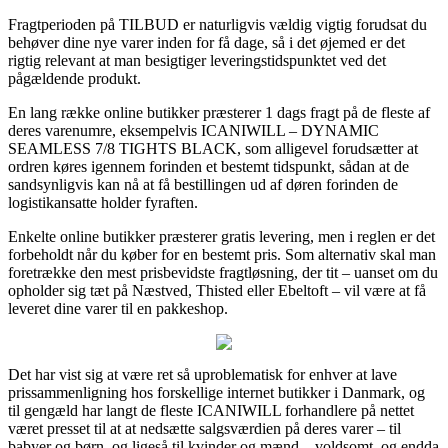
Fragtperioden på TILBUD er naturligvis vældig vigtig forudsat du
behøver dine nye varer inden for få dage, så i det øjemed er det
rigtig relevant at man besigtiger leveringstidspunktet ved det
pågældende produkt.
En lang række online butikker præsterer 1 dags fragt på de fleste af
deres varenumre, eksempelvis ICANIWILL – DYNAMIC
SEAMLESS 7/8 TIGHTS BLACK, som alligevel forudsætter at
ordren køres igennem forinden et bestemt tidspunkt, sådan at de
sandsynligvis kan nå at få bestillingen ud af døren forinden de
logistikansatte holder fyraften.
Enkelte online butikker præsterer gratis levering, men i reglen er det
forbeholdt når du køber for en bestemt pris. Som alternativ skal man
foretrække den mest prisbevidste fragtløsning, der tit – uanset om du
opholder sig tæt på Næstved, Thisted eller Ebeltoft – vil være at få
leveret dine varer til en pakkeshop.
Det har vist sig at være ret så uproblematisk for enhver at lave
prissammenligning hos forskellige internet butikker i Danmark, og
til gengæld har langt de fleste ICANIWILL forhandlere på nettet
været presset til at at nedsætte salgsværdien på deres varer – til
babyer og børn, og ligeså til kvinder og mænd – voldsomt, og endda