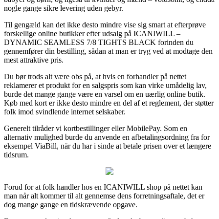
nogle gange sikre levering uden gebyr.
Til gengæld kan det ikke desto mindre vise sig smart at efterprøve
forskellige online butikker efter udsalg på ICANIWILL –
DYNAMIC SEAMLESS 7/8 TIGHTS BLACK forinden du
gennemfører din bestilling, sådan at man er tryg ved at modtage den
mest attraktive pris.
Du bør trods alt være obs på, at hvis en forhandler på nettet
reklamerer et produkt for en salgspris som kan virke umådelig lav,
burde det mange gange være en varsel om en uærlig online butik.
Køb med kort er ikke desto mindre en del af et reglement, der støtter
folk imod svindlende internet selskaber.
Generelt tilråder vi kortbestillinger eller MobilePay. Som en
alternativ mulighed burde du anvende en afbetalingsordning fra for
eksempel ViaBill, når du har i sinde at betale prisen over et længere
tidsrum.
Forud for at folk handler hos en ICANIWILL shop på nettet kan
man når alt kommer til alt gennemse dens forretningsaftale, det er
dog mange gange en tidskrævende opgave.