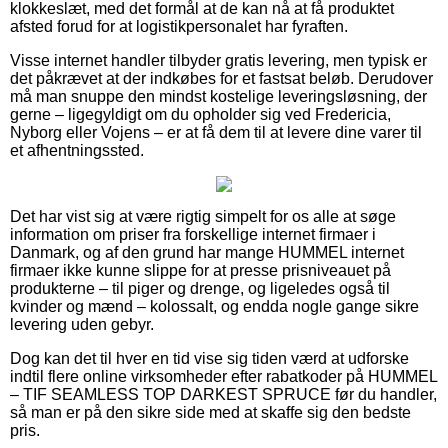
klokkeslæt, med det formål at de kan nå at få produktet
afsted forud for at logistikpersonalet har fyraften.
Visse internet handler tilbyder gratis levering, men typisk er
det påkrævet at der indkøbes for et fastsat beløb. Derudover
må man snuppe den mindst kostelige leveringsløsning, der
gerne – ligegyldigt om du opholder sig ved Fredericia,
Nyborg eller Vojens – er at få dem til at levere dine varer til
et afhentningssted.
Det har vist sig at være rigtig simpelt for os alle at søge
information om priser fra forskellige internet firmaer i
Danmark, og af den grund har mange HUMMEL internet
firmaer ikke kunne slippe for at presse prisniveauet på
produkterne – til piger og drenge, og ligeledes også til
kvinder og mænd – kolossalt, og endda nogle gange sikre
levering uden gebyr.
Dog kan det til hver en tid vise sig tiden værd at udforske
indtil flere online virksomheder efter rabatkoder på HUMMEL
– TIF SEAMLESS TOP DARKEST SPRUCE før du handler,
så man er på den sikre side med at skaffe sig den bedste
pris.