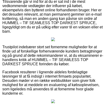
Tilsvarende går vi ind for at du er sat ind i de mest
vedkommende vedtægter der influerer på købet,
eksempelvis den bytteret online forhandleren bruger. Her er
det desuden relevant, at man permanent gemmer sin e-mail
kvittering, så man en anden gang kan påvise sin ordre af
HUMMEL – TIF SEAMLESS TOP DARKEST SPRUCE,
ligegyldigt om du er på udkig efter varer til en voksen eller et
barn.
Trustpilot indebærer stort set fornemme muligheder for at
finde ud af forskellige forhenværende kunders betragtninger
og på grund af dette rekommanderer vi, at du eksaminerer e-
handlens kritik af HUMMEL – TIF SEAMLESS TOP
DARKEST SPRUCE forinden du køber.
Facebook resulterer i lignende aldeles fordelagtige
løsninger til at få indsigt i internet firmaets popularitet.
Desuden møder vi en række webbutikker som giver folk
mulighed for at meddele en evaluering af købsoplevelsen,
som ligeledes må anvendes til at fornemme hvor glade
kunderne er.