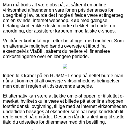
Man må trods alt være obs på, at såfremt en online
virksomhed afhænder en vare for en pris der anses for
ubegribelig lav, burde det i nogle tilfælde være et fingerpeg
om en svindel internet webshop. Køb med gængse
betalingskort er ikke desto mindre dækket ind under en
anordning, der assisterer køberen imod falske e-shops.
Vi tilråder kortbetalinger eller betalinger med mobilen. Som
en alternativ mulighed bør du overveje et tilbud fra
eksempelvis ViaBill, såfremt du hellere vil finansiere
omkostningerne over en længere periode.
Inden folk køber på en HUMMEL shop på nettet burde man
når alt kommer til alt overveje virksomhedens betingelser,
men det er i reglen et tidskrævende arbejde.
Et alternativ kan være at tjekke om e-shoppen er tilsluttet e-
mærket, hvilket skulle være et billede på at online shoppen
forstår dansk lovgivning, tillige med at internet virksomheden
undertiden besøges af eksperter som har nøje kendskab til
reglementet på området. Desuden får du anledning til støtte,
ifald du udsættes for dilemmaer med din bestilling.