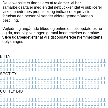
Dette website er finansieret af reklamer. Vi har
samarbejdsaftaler med en del netbutikker idet vi publicerer
virksomhedernes produkter, og indkasserer provision
forudsat den person vi sender videre gennemfører en
bestilling.
Vejledning angående tilbud og online outlets opdateres nu
og da, men vi giver ingen garanti imod rettelser der måtte
være udarbejdet efter at vi sidst opdaterede hjemmesidens
oplysninger.
BITLY:
1
1
1
1
1
1
1
1
1
1
1
1
1
1
1
1
1
1
1
1
1
1
1
1
1
1
1
1
1
1
1
1
1
1
1
1
1
1
1
1
1
1
1
1
1
1
1
1
1
1
1
1
1
1
1
1
1
1
1
1
1
1
1
1
1
1
1
1
1
1
1
1
1
1
1
1
1
1
1
1
1
1
1
1
1
1
1
1
1
1
1
1
1
1
1
1
1
1
1
1
SPOTIFY:
1
1
1
1
1
1
1
1
1
1
1
1
1
1
1
1
1
1
1
1
1
1
1
1
1
1
1
1
1
1
1
1
1
1
1
1
1
1
1
1
1
1
1
1
1
1
1
1
1
1
1
1
1
1
1
1
1
1
1
1
1
1
1
1
1
1
1
1
1
1
1
1
1
1
1
1
1
1
1
1
1
1
1
1
1
1
1
1
1
1
1
1
1
1
1
1
1
1
1
1
CUTTLY BIO:
1
1
1
1
1
1
1
1
1
1
1
1
1
1
1
1
1
1
1
1
1
1
1
1
1
1
1
1
1
1
1
1
1
1
1
1
1
1
1
1
1
1
1
1
1
1
1
1
1
1
1
1
1
1
1
1
1
1
1
1
1
1
1
1
1
1
1
1
1