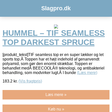
Slagpro.dk
HUMMEL – TIF SEAMLESS
TOP DARKEST SPRUCE
[produkt_tekst]TIF seamless top er en super lækker og let
sports top.Â Toppen har et højt indehold af genanvendt
polyamid, som gør den enormt strækbar. Toppen er
behandlet medÂ BEECOOLÂ® teknologi, og antibakteriel
behandling, som modvirker lugt.Â I bunde
(Læs mere)
183.2
kr.
(Vis fragtpris)
Læs mere »
Køb nu »