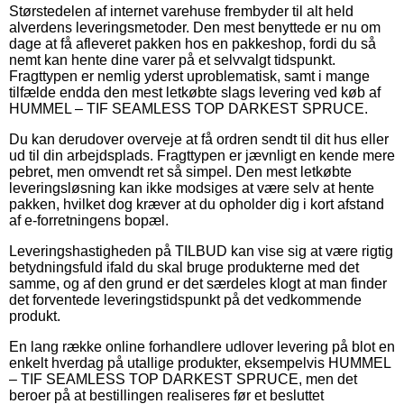
Størstedelen af internet varehuse frembyder til alt held
alverdens leveringsmetoder. Den mest benyttede er nu om
dage at få afleveret pakken hos en pakkeshop, fordi du så
nemt kan hente dine varer på et selvvalgt tidspunkt.
Fragttypen er nemlig yderst uproblematisk, samt i mange
tilfælde endda den mest letkøbte slags levering ved køb af
HUMMEL – TIF SEAMLESS TOP DARKEST SPRUCE.
Du kan derudover overveje at få ordren sendt til dit hus eller
ud til din arbejdsplads. Fragttypen er jævnligt en kende mere
pebret, men omvendt ret så simpel. Den mest letkøbte
leveringsløsning kan ikke modsiges at være selv at hente
pakken, hvilket dog kræver at du opholder dig i kort afstand
af e-forretningens bopæl.
Leveringshastigheden på TILBUD kan vise sig at være rigtig
betydningsfuld ifald du skal bruge produkterne med det
samme, og af den grund er det særdeles klogt at man finder
det forventede leveringstidspunkt på det vedkommende
produkt.
En lang række online forhandlere udlover levering på blot en
enkelt hverdag på utallige produkter, eksempelvis HUMMEL
– TIF SEAMLESS TOP DARKEST SPRUCE, men det
beroer på at bestillingen realiseres før et besluttet