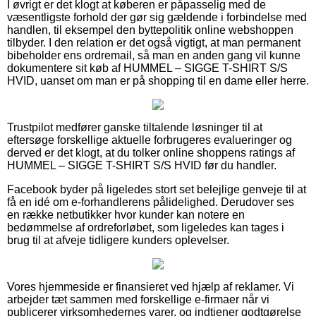
I øvrigt er det klogt at køberen er påpasselig med de
væsentligste forhold der gør sig gældende i forbindelse med
handlen, til eksempel den byttepolitik online webshoppen
tilbyder. I den relation er det også vigtigt, at man permanent
bibeholder ens ordremail, så man en anden gang vil kunne
dokumentere sit køb af HUMMEL – SIGGE T-SHIRT S/S
HVID, uanset om man er på shopping til en dame eller herre.
Trustpilot medfører ganske tiltalende løsninger til at
eftersøge forskellige aktuelle forbrugeres evalueringer og
derved er det klogt, at du tolker online shoppens ratings af
HUMMEL – SIGGE T-SHIRT S/S HVID før du handler.
Facebook byder på ligeledes stort set belejlige genveje til at
få en idé om e-forhandlerens pålidelighed. Derudover ses
en række netbutikker hvor kunder kan notere en
bedømmelse af ordreforløbet, som ligeledes kan tages i
brug til at afveje tidligere kunders oplevelser.
Vores hjemmeside er finansieret ved hjælp af reklamer. Vi
arbejder tæt sammen med forskellige e-firmaer når vi
publicerer virksomhedernes varer, og indtjener godtgørelse