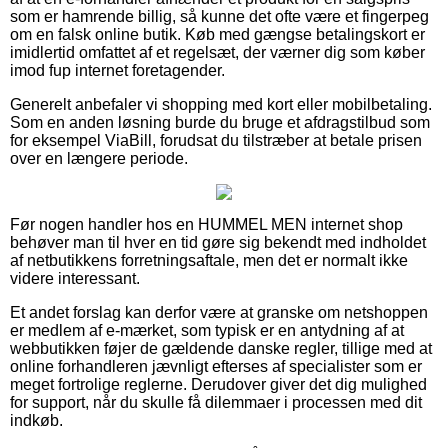
som er hamrende billig, så kunne det ofte være et fingerpeg
om en falsk online butik. Køb med gængse betalingskort er
imidlertid omfattet af et regelsæt, der værner dig som køber
imod fup internet foretagender.
Generelt anbefaler vi shopping med kort eller mobilbetaling.
Som en anden løsning burde du bruge et afdragstilbud som
for eksempel ViaBill, forudsat du tilstræber at betale prisen
over en længere periode.
Før nogen handler hos en HUMMEL MEN internet shop
behøver man til hver en tid gøre sig bekendt med indholdet
af netbutikkens forretningsaftale, men det er normalt ikke
videre interessant.
Et andet forslag kan derfor være at granske om netshoppen
er medlem af e-mærket, som typisk er en antydning af at
webbutikken føjer de gældende danske regler, tillige med at
online forhandleren jævnligt efterses af specialister som er
meget fortrolige reglerne. Derudover giver det dig mulighed
for support, når du skulle få dilemmaer i processen med dit
indkøb.