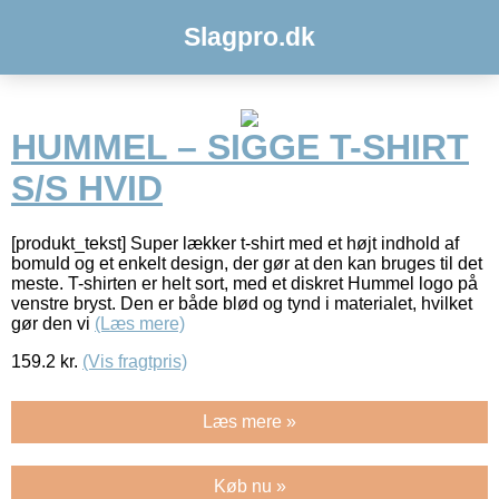
Slagpro.dk
HUMMEL – SIGGE T-SHIRT
S/S HVID
[produkt_tekst] Super lækker t-shirt med et højt indhold af
bomuld og et enkelt design, der gør at den kan bruges til det
meste. T-shirten er helt sort, med et diskret Hummel logo på
venstre bryst. Den er både blød og tynd i materialet, hvilket
gør den vi
(Læs mere)
159.2
kr.
(Vis fragtpris)
Læs mere »
Køb nu »