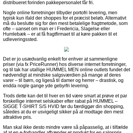
distribueret forinden pakkepersonalet får fri.
Nogle online forretninger tilbyder portofri levering, men
typisk kun ifald der shoppes for et præcist beløb. Alternativt
må du beslutte sig for den mest betalelige fragtmetode, som
ofte – uanset om man er i Fredericia, Slagelse eller
Humlebæk – er at få fragtfirmaet til at køre pakken til et
udleveringssted.
Det er jo usædvanlig enkelt for enhver at sammenligne
priser (via fx PriceRunner) hos diverse internet forretninger,
og til tak har utallige HUMMEL MEN online outlets fundet det
nødvendigt at mindske salgsværdien på mange af deres
varer – til børn, og ligeså til damer og herrer – drastisk, og
endda nogle gange yde gebyrfri levering.
Trods dette kan det til hver en tid være smart at prøve et par
forskellige internet selskaber efter rabat på HUMMEL –
SIGGE T-SHIRT S/S HVID før du færdiggør din shopping,
således at du er usvigeligt sikker på at modtage den mest
attraktive pris.
Man skal ikke desto mindre være så påpasselig, at i tilfælde
af at en e-forhandler afhænder et produkt for en salgspris