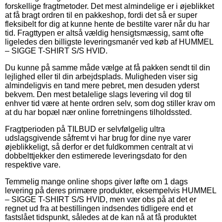
forskellige fragtmetoder. Det mest almindelige er i øjeblikket
at få bragt ordren til en pakkeshop, fordi det så er super
fleksibelt for dig at kunne hente de bestilte varer når du har
tid. Fragttypen er altså vældig hensigtsmæssig, samt ofte
ligeledes den billigste leveringsmanér ved køb af HUMMEL
– SIGGE T-SHIRT S/S HVID.
Du kunne på samme måde vælge at få pakken sendt til din
lejlighed eller til din arbejdsplads. Muligheden viser sig
almindeligvis en tand mere pebret, men desuden yderst
bekvem. Den mest betalelige slags levering vil dog til
enhver tid være at hente ordren selv, som dog stiller krav om
at du har bopæl nær online forretningens tilholdssted.
Fragtperioden på TILBUD er selvfølgelig ultra
udslagsgivende såfremt vi har brug for dine nye varer
øjeblikkeligt, så derfor er det fuldkommen centralt at vi
dobbelttjekker den estimerede leveringsdato for den
respektive vare.
Temmelig mange online shops giver løfte om 1 dags
levering på deres primære produkter, eksempelvis HUMMEL
– SIGGE T-SHIRT S/S HVID, men vær obs på at det er
regnet ud fra at bestillingen indsendes tidligere end et
fastslået tidspunkt, således at de kan nå at få produktet