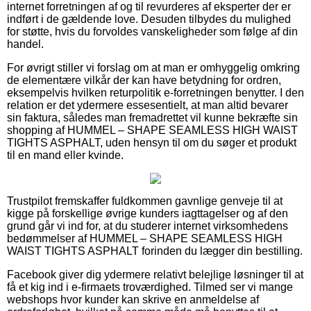
internet forretningen af og til revurderes af eksperter der er
indført i de gældende love. Desuden tilbydes du mulighed
for støtte, hvis du forvoldes vanskeligheder som følge af din
handel.
For øvrigt stiller vi forslag om at man er omhyggelig omkring
de elementære vilkår der kan have betydning for ordren,
eksempelvis hvilken returpolitik e-forretningen benytter. I den
relation er det ydermere essesentielt, at man altid bevarer
sin faktura, således man fremadrettet vil kunne bekræfte sin
shopping af HUMMEL – SHAPE SEAMLESS HIGH WAIST
TIGHTS ASPHALT, uden hensyn til om du søger et produkt
til en mand eller kvinde.
Trustpilot fremskaffer fuldkommen gavnlige genveje til at
kigge på forskellige øvrige kunders iagttagelser og af den
grund går vi ind for, at du studerer internet virksomhedens
bedømmelser af HUMMEL – SHAPE SEAMLESS HIGH
WAIST TIGHTS ASPHALT forinden du lægger din bestilling.
Facebook giver dig ydermere relativt belejlige løsninger til at
få et kig ind i e-firmaets troværdighed. Tilmed ser vi mange
webshops hvor kunder kan skrive en anmeldelse af