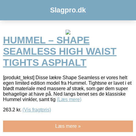
Slagpro.dk
HUMMEL – SHAPE
SEAMLESS HIGH WAIST
TIGHTS ASPHALT
[produkt_tekst] Disse lækre Shape Seamless er vores helt
egen limited edition model fra Hummel. Tightsne er lavet i et
blødt materiale med massere af stræk, som gør dem super
behagelige at have på. Ned langs benet ses de klassiske
Hummel vinkler, samt tig
(Læs mere)
263.2
kr.
(Vis fragtpris)
Læs mere »