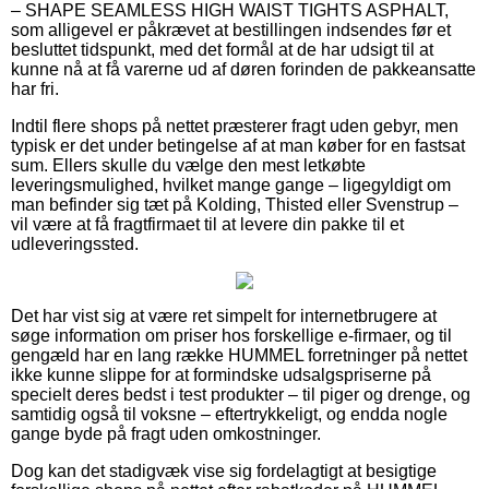
– SHAPE SEAMLESS HIGH WAIST TIGHTS ASPHALT,
som alligevel er påkrævet at bestillingen indsendes før et
besluttet tidspunkt, med det formål at de har udsigt til at
kunne nå at få varerne ud af døren forinden de pakkeansatte
har fri.
Indtil flere shops på nettet præsterer fragt uden gebyr, men
typisk er det under betingelse af at man køber for en fastsat
sum. Ellers skulle du vælge den mest letkøbte
leveringsmulighed, hvilket mange gange – ligegyldigt om
man befinder sig tæt på Kolding, Thisted eller Svenstrup –
vil være at få fragtfirmaet til at levere din pakke til et
udleveringssted.
Det har vist sig at være ret simpelt for internetbrugere at
søge information om priser hos forskellige e-firmaer, og til
gengæld har en lang række HUMMEL forretninger på nettet
ikke kunne slippe for at formindske udsalgspriserne på
specielt deres bedst i test produkter – til piger og drenge, og
samtidig også til voksne – eftertrykkeligt, og endda nogle
gange byde på fragt uden omkostninger.
Dog kan det stadigvæk vise sig fordelagtigt at besigtige