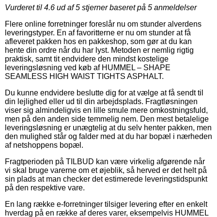
Vurderet til
4.6
ud af 5 stjerner baseret på
5
anmeldelser
Flere online forretninger foreslår nu om stunder alverdens
leveringstyper. En af favoritterne er nu om stunder at få
afleveret pakken hos en pakkeshop, som gør at du kan
hente din ordre når du har lyst. Metoden er nemlig rigtig
praktisk, samt tit endvidere den mindst kostelige
leveringsløsning ved køb af HUMMEL – SHAPE
SEAMLESS HIGH WAIST TIGHTS ASPHALT.
Du kunne endvidere beslutte dig for at vælge at få sendt til
din lejlighed eller ud til din arbejdsplads. Fragtløsningen
viser sig almindeligvis en lille smule mere omkostningsfuld,
men på den anden side temmelig nem. Den mest betalelige
leveringsløsning er unægtelig at du selv henter pakken, men
den mulighed står og falder med at du har bopæl i nærheden
af netshoppens bopæl.
Fragtperioden på TILBUD kan være virkelig afgørende når
vi skal bruge varerne om et øjeblik, så herved er det helt på
sin plads at man checker det estimerede leveringstidspunkt
på den respektive vare.
En lang række e-forretninger tilsiger levering efter en enkelt
hverdag på en række af deres varer, eksempelvis HUMMEL