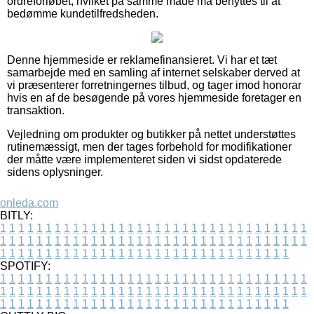
ordreforløbet, hvilket på samme måde må benyttes til at
bedømme kundetilfredsheden.
Denne hjemmeside er reklamefinansieret. Vi har et tæt
samarbejde med en samling af internet selskaber derved at
vi præsenterer forretningernes tilbud, og tager imod honorar
hvis en af de besøgende på vores hjemmeside foretager en
transaktion.
Vejledning om produkter og butikker på nettet understøttes
rutinemæssigt, men der tages forbehold for modifikationer
der måtte være implementeret siden vi sidst opdaterede
sidens oplysninger.
onleda.com
BITLY:
1
1
1
1
1
1
1
1
1
1
1
1
1
1
1
1
1
1
1
1
1
1
1
1
1
1
1
1
1
1
1
1
1
1
1
1
1
1
1
1
1
1
1
1
1
1
1
1
1
1
1
1
1
1
1
1
1
1
1
1
1
1
1
1
1
1
1
1
1
1
1
1
1
1
1
1
1
1
1
1
1
1
1
1
1
1
1
1
1
1
1
1
1
1
1
1
1
1
1
1
SPOTIFY:
1
1
1
1
1
1
1
1
1
1
1
1
1
1
1
1
1
1
1
1
1
1
1
1
1
1
1
1
1
1
1
1
1
1
1
1
1
1
1
1
1
1
1
1
1
1
1
1
1
1
1
1
1
1
1
1
1
1
1
1
1
1
1
1
1
1
1
1
1
1
1
1
1
1
1
1
1
1
1
1
1
1
1
1
1
1
1
1
1
1
1
1
1
1
1
1
1
1
1
1