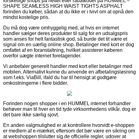
forskellige shops på nettet efter rabatkoder på HUMMEL –
SHAPE SEAMLESS HIGH WAIST TIGHTS ASPHALT
forinden du køber, sådan at du ikke er i tvivl om at opnå den
mindst kostelige pris.
Du må dog være omhyggelig med, at hvis en internet
handler sælger deres produkter til salg for en udsalgspris
som anses for helt fantastisk god, så burde det tit være et
signal om en uærlig online shop. Betalinger med kort er dog
omfattet af en foranstaltning, hvilket assisterer køberen
overfor uægte internet foretagender.
Vi anbefaler generelt handler med kort eller betalinger med
mobilen. Alternativt kunne du anvende en afbetalingsløsning
som f.eks. ViaBill, ifald du har til hensigt at godtgøre
omkostningerne i flere bidder.
Forinden nogen shopper i en HUMMEL internet forhandler
behøver man til hver en tid tyde virksomhedens vilkår, dog er
det bare ikke særlig sjovt.
En anden valgmulighed er at kontrollere hvorvidt e-shoppen
er medlem af e-mærket, eftersom det bør være en sikring om
at webshoppen tilslutter sig de officielle regler, udover at