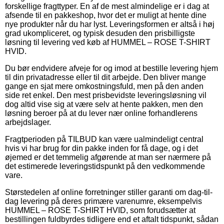
forskellige fragttyper. En af de mest almindelige er i dag at
afsende til en pakkeshop, hvor det er muligt at hente dine
nye produkter når du har lyst. Leveringsformen er altså i høj
grad ukompliceret, og typisk desuden den prisbilligste
løsning til levering ved køb af HUMMEL – ROSE T-SHIRT
HVID.
Du bør endvidere afveje for og imod at bestille levering hjem
til din privatadresse eller til dit arbejde. Den bliver mange
gange en sjat mere omkostningsfuld, men på den anden
side ret enkel. Den mest prisbevidste leveringsløsning vil
dog altid vise sig at være selv at hente pakken, men den
løsning beroer på at du lever nær online forhandlerens
arbejdslager.
Fragtperioden på TILBUD kan være ualmindeligt central
hvis vi har brug for din pakke inden for få dage, og i det
øjemed er det temmelig afgørende at man ser nærmere på
det estimerede leveringstidspunkt på den vedkommende
vare.
Størstedelen af online forretninger stiller garanti om dag-til-
dag levering på deres primære varenumre, eksempelvis
HUMMEL – ROSE T-SHIRT HVID, som forudsætter at
bestillingen fuldbyrdes tidligere end et aftalt tidspunkt, sådan