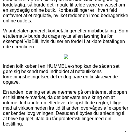
fordelagtig, så burde det i nogle tilfælde være en varsel om
en snydagtig online butik. Kortbestillinger er i hvert fald
omfavnet af et regulativ, hvilket redder en imod bedrageriske
online outlets.
Vi anbefaler generelt kortbetalinger eller mobilbetaling. Som
et alternativ burde du drage nytte af en løsning fra for
eksempel ViaBill, hvis du ser en fordel i at klare betalingen
ude i fremtiden.
Inden folk køber i en HUMMEL e-shop kan de sådan set
gøre sig bekendt med indholdet af netbutikkens
forretningsbetingelser, det er dog bare en tidskrævende
opgave.
En anden løsning er at se nærmere på om internet shoppen
er tilsluttet e-mærket, da det bør være en sikring om at
internet forhandleren efterlever de opstillede regler, tillige
med at virksomheden fra tid til anden overvåges af eksperter
der kender lovgivningen. Desuden tilbydes du anledning til
at blive hjulpet, ifald du får problemstillinger med din
bestilling.