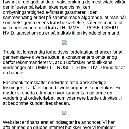
I øvrigt er det godt at du er vaks omkring de mest vitale vilkår
der influerer på købet, eksempelvis hvilken
ombytningsrettighed e-firmaet garanterer. I den
sammenhæng er det på samme måde afgørende, at man når
som helst gemmer ens købsbekræftelse, således man altid
vil kunne vidne om sit køb af HUMMEL – ROSE T-SHIRT
HVID, uanset om du er på indkøb til en kvinde eller mand.
Trustpilot forærer dig forholdsvis fordelagtige chancer for at
gennemstøve diverse aktuelle konsumenters omtaler og
derfor rekommanderer vi, at du udforsker netbutikkens
vurderinger af HUMMEL – ROSE T-SHIRT HVID forud for at
du handler.
Facebook fremskaffer endvidere altid ønskværdige
løsninger til at få et kig ind i webshoppens kundefokus. Her
møder vi endda e-firmaer hvor kunder kan udforme en
vurdering af ordreforløbet, som ydermere burde udnyttes til
at bedømme kundetilfredsheden.
Websitet er finansieret af indtægter fra annoncer. Vi har
aftaler med en gruppe internet butikker hvor vi formidler