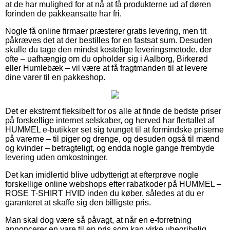
at de har mulighed for at nå at få produkterne ud af døren
forinden de pakkeansatte har fri.
Nogle få online firmaer præsterer gratis levering, men tit
påkræves det at der bestilles for en fastsat sum. Desuden
skulle du tage den mindst kostelige leveringsmetode, der
ofte – uafhængig om du opholder sig i Aalborg, Birkerød
eller Humlebæk – vil være at få fragtmanden til at levere
dine varer til en pakkeshop.
Det er ekstremt fleksibelt for os alle at finde de bedste priser
på forskellige internet selskaber, og herved har flertallet af
HUMMEL e-butikker set sig tvunget til at formindske priserne
på varerne – til piger og drenge, og desuden også til mænd
og kvinder – betragteligt, og endda nogle gange frembyde
levering uden omkostninger.
Det kan imidlertid blive udbytterigt at efterprøve nogle
forskellige online webshops efter rabatkoder på HUMMEL –
ROSE T-SHIRT HVID inden du køber, således at du er
garanteret at skaffe sig den billigste pris.
Man skal dog være så påvagt, at når en e-forretning
annoncerer en vare til en pris som kan virke ubegribelig