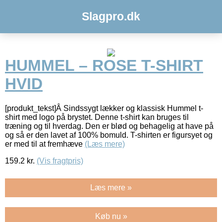
Slagpro.dk
HUMMEL – ROSE T-SHIRT
HVID
[produkt_tekst]Â Sindssygt lækker og klassisk Hummel t-
shirt med logo på brystet. Denne t-shirt kan bruges til
træning og til hverdag. Den er blød og behagelig at have på
og så er den lavet af 100% bomuld. T-shirten er figursyet og
er med til at fremhæve
(Læs mere)
159.2
kr.
(Vis fragtpris)
Læs mere »
Køb nu »